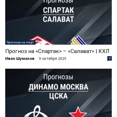
Прогнозы на спорт
Прогноз на «Спартак» – «Салават» | КХЛ
Иван Шумаков
-
9 октября 2025
0