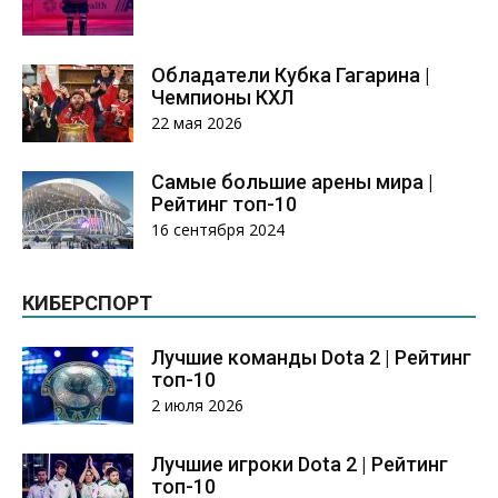
Обладатели Кубка Гагарина |
Чемпионы КХЛ
22 мая 2026
Самые большие арены мира |
Рейтинг топ-10
16 сентября 2024
КИБЕРСПОРТ
Лучшие команды Dota 2 | Рейтинг
топ-10
2 июля 2026
Лучшие игроки Dota 2 | Рейтинг
топ-10