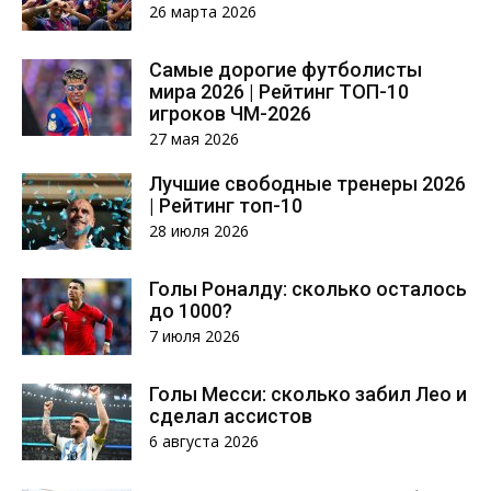
26 марта 2026
Самые дорогие футболисты
мира 2026 | Рейтинг ТОП-10
игроков ЧМ-2026
27 мая 2026
Лучшие свободные тренеры 2026
| Рейтинг топ-10
28 июля 2026
Голы Роналду: сколько осталось
до 1000?
7 июля 2026
Голы Месси: сколько забил Лео и
сделал ассистов
6 августа 2026