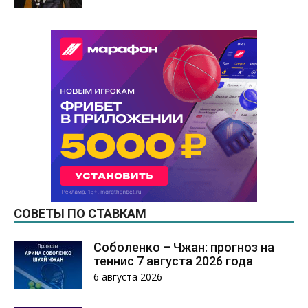
СОВЕТЫ ПО СТАВКАМ
Соболенко – Чжан: прогноз на
теннис 7 августа 2026 года
6 августа 2026