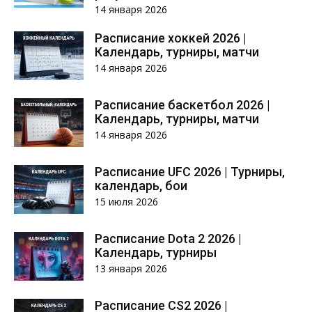
14 января 2026
Расписание хоккей 2026 |
Календарь, турниры, матчи
14 января 2026
Расписание баскетбол 2026 |
Календарь, турниры, матчи
14 января 2026
Расписание UFC 2026 | Турниры,
календарь, бои
15 июля 2026
Расписание Dota 2 2026 |
Календарь, турниры
13 января 2026
Расписание CS2 2026 |