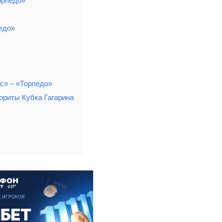
орпедо»
едо»
с» – «Торпедо»
ориты Кубка Гагарина