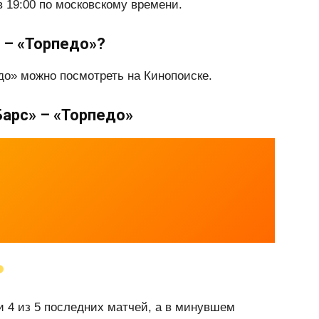
в 19:00 по московскому времени.
» – «Торпедо»?
до» можно посмотреть на Кинопоиске.
арс» – «Торпедо»
и 4 из 5 последних матчей, а в минувшем