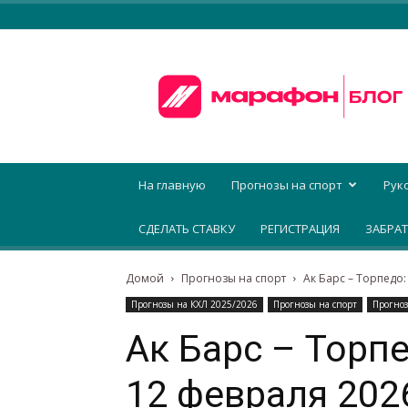
Блог
Marathonbet.ru
На главную
Прогнозы на спорт
Рук
СДЕЛАТЬ СТАВКУ
РЕГИСТРАЦИЯ
ЗАБРАТ
Домой
Прогнозы на спорт
Ак Барс – Торпедо:
Прогнозы на КХЛ 2025/2026
Прогнозы на спорт
Прогноз
Ак Барс – Торп
12 февраля 202