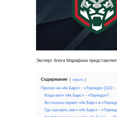
Эксперт блога Марафона представляет 
Содержание
скрыть
Прогноз на «Ак Барс» – «Торпедо» [12/2 – 
Когда матч «Ак Барс» – «Торпедо»?
Во сколько играют «Ак Барс» и «Торпед
Где смотреть матч «Ак Барс» – «Торпед