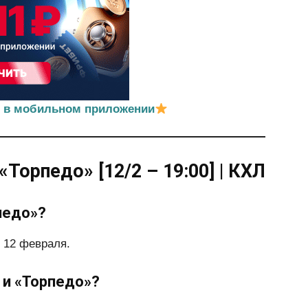
 ₽ в мобильном приложении
«Торпедо» [12/2 – 19:00]
| КХЛ
рпедо»?
 12 февраля.
» и «Торпедо»?