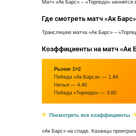
Матч «Ак Барс» – «Торпедо» начнется 
Где смотреть матч «Ак Барс
Трансляцию матча «Ак Барс» – «Торпе
Коэффициенты на матч «Ак Б
Рынок 1×2
Победа «Ак Барса» — 1.84
Ничья — 4.40
Победа «Торпедо» — 3.60
Посмотреть все коэффициенты
«Ак Барс» на спаде. Казанцы проиграл