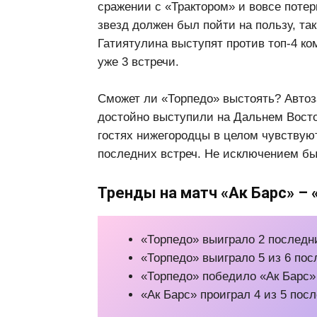
сражении с «Трактором» и вовсе потер
звезд должен был пойти на пользу, та
Гатиятулина выступят против топ-4 ко
уже 3 встречи.
Сможет ли «Торпедо» выстоять? Автоз
достойно выступили на Дальнем Восток
гостях нижегородцы в целом чувствуют
последних встреч. Не исключением б
Тренды на матч «Ак Барс» –
«Торпедо» выиграло 2 последн
«Торпедо» выиграло 5 из 6 пос
«Торпедо» победило «Ак Барс» 
«Ак Барс» проиграл 4 из 5 по