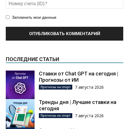
Запомнить мои данные
ПОСЛЕДНИЕ СТАТЬИ
Ставки от Chat GPT на сегодня |
Прогнозы от ИИ
7 августа 2026
Прогнозы на спорт
Тренды дня | Лучшие ставки на
сегодня
7 августа 2026
Прогнозы на спорт