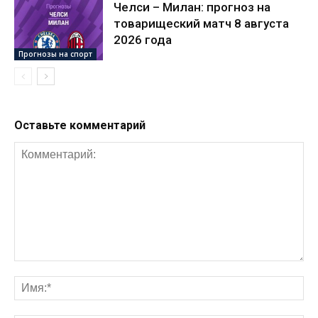
Челси – Милан: прогноз на
товарищеский матч 8 августа
2026 года
Прогнозы на спорт
Оставьте комментарий