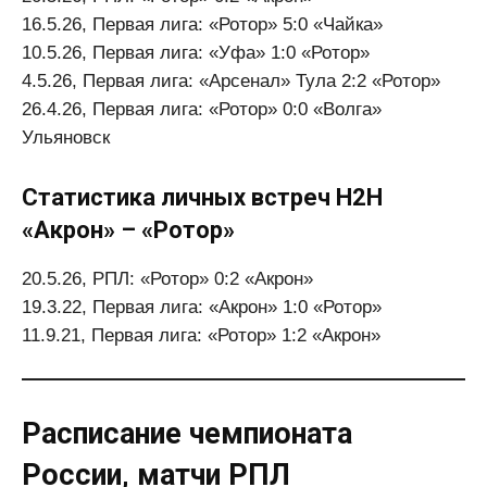
16.5.26, Первая лига: «Ротор» 5:0 «Чайка»
10.5.26, Первая лига: «Уфа» 1:0 «Ротор»
4.5.26, Первая лига: «Арсенал» Тула 2:2 «Ротор»
26.4.26, Первая лига: «Ротор» 0:0 «Волга»
Ульяновск
Статистика личных встреч H2H
«Акрон» – «
Ротор
»
20.5.26, РПЛ: «Ротор» 0:2 «Акрон»
19.3.22, Первая лига: «Акрон» 1:0 «Ротор»
11.9.21, Первая лига: «Ротор» 1:2 «Акрон»
Расписание чемпионата
России, матчи РПЛ