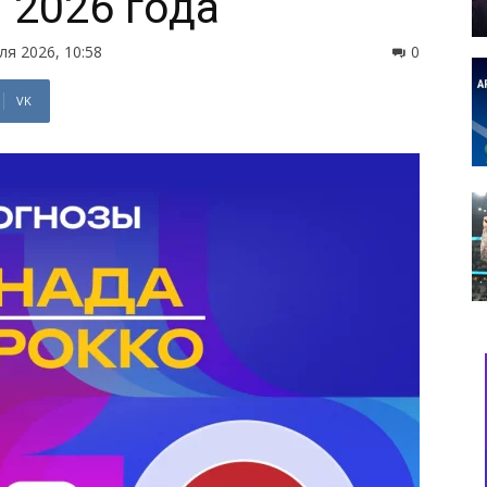
 2026 года
я 2026, 10:58
0
VK