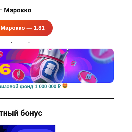
 – Марокко
 Марокко — 1.81
ризовой фонд 1 000 000 ₽
тный бонус