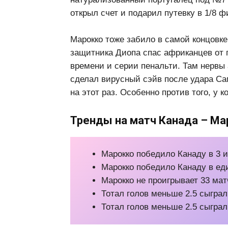
открыл счет и подарил путевку в 1/8 ф
Марокко тоже забило в самой концовке.
защитника Диопа спас африканцев от 
времени и серии пенальти. Там нервы 
сделал вирусный сэйв после удара С
на этот раз. Особенно против того, у к
Тренды на матч Канада – Ма
Марокко победило Канаду в 3 
Марокко победило Канаду в е
Марокко не проигрывает 33 мат
Тотал голов меньше 2.5 сыграл
Тотал голов меньше 2.5 сыграл