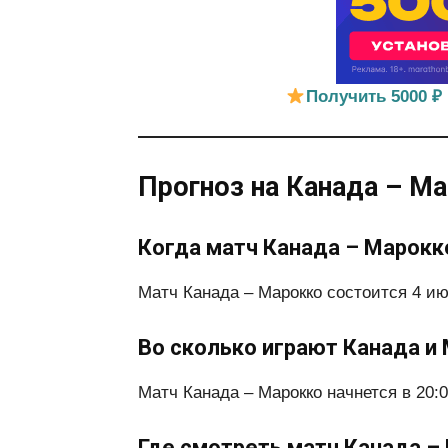
Получить 5000 ₽
Прогноз на
Канада – Мар
Когда матч Канада – Марок
Матч Канада – Марокко состоится 4 ию
Во сколько играют Канада и
Матч Канада – Марокко начнется в 20:
Где смотреть матч Канада –