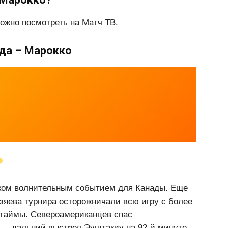
ожно посмотреть на Матч ТВ.
да – Марокко
ком волнительным событием для Канады. Еще
озяева турнира осторожничали всю игру с более
ртаймы. Североамериканцев спас
 — дальний выстрел Эуштакиу на 92-й минуте