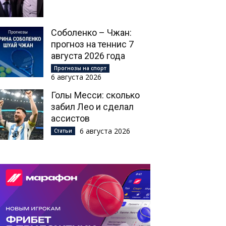
Соболенко – Чжан:
прогноз на теннис 7
августа 2026 года
Прогнозы на спорт
6 августа 2026
Голы Месси: сколько
забил Лео и сделал
ассистов
6 августа 2026
Статьи