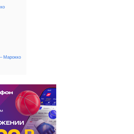
кко
 – Марокко