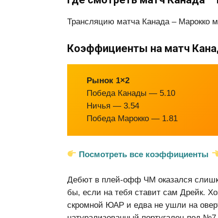
Трансляцию матча Канада – Марокко м
Коэффициенты на матч Кана
Рынок 1×2
Победа Канады — 5.10
Ничья — 3.54
Победа Марокко — 1.81
Посмотреть все коэффициенты
Дебют в плей-офф ЧМ оказался слиш
бы, если на тебя ставит сам Дрейк. Х
скромной ЮАР и едва не ушли на ове
натурализованный португалец под №7