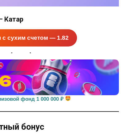
– Катар
 с сухим счетом — 1.82
ризовой фонд 1 000 000 ₽
тный бонус