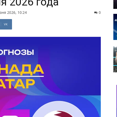
я 2026 года
ня 2026, 10:24
0
VK