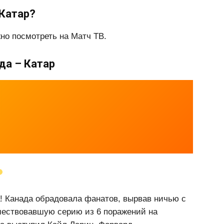
 Катар?
но посмотреть на Матч ТВ.
да – Катар
а! Канада обрадовала фанатов, вырвав ничью с
шествовавшую серию из 6 поражений на