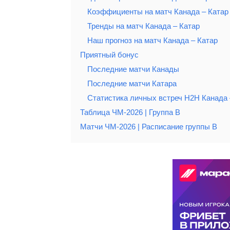
Коэффициенты на матч Канада – Катар
Тренды на матч Канада – Катар
Наш прогноз на матч Канада – Катар
Приятный бонус
Последние матчи Канады
Последние матчи Катара
Статистика личных встреч H2H Канада 
Таблица ЧМ-2026 | Группа B
Матчи ЧМ-2026 | Расписание группы B