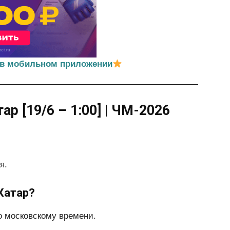
 в мобильном приложении
ар [19/6 – 1:00]
| ЧМ-2026
я.
 Катар?
по московскому времени.