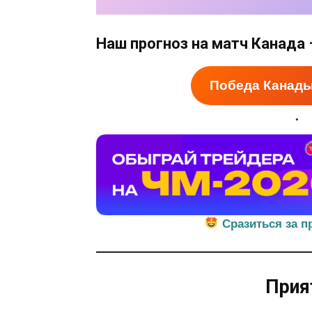
Наш прогноз на матч Канада 
Победа Канады
Сразиться за п
Прия