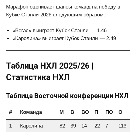
Марафон оценивает шансы команд на победу в
Кубке Стэнли 2026 следующим образом:
«Вегас» выиграет Кубок Стэнли — 1.46
«Каролина» выиграет Кубок Стэнли — 2.49
Таблица НХЛ 2025/26 |
Статистика НХЛ
Таблица Восточной конференции НХЛ
#
Команда
М
В
ВО
П
ПО
О
1
Каролина
82
39
14
22
7
113
2