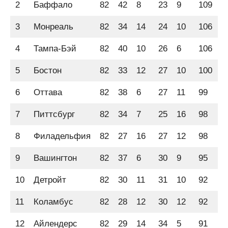
2
Баффало
82
42
8
23
9
109
2
3
Монреаль
82
34
14
24
10
106
2
4
Тампа-Бэй
82
40
10
26
6
106
2
5
Бостон
82
33
12
27
10
100
2
6
Оттава
82
38
6
27
11
99
2
7
Питтсбург
82
34
7
25
16
98
2
8
Филадельфия
82
27
16
27
12
98
2
9
Вашингтон
82
37
6
30
9
95
2
10
Детройт
82
30
11
31
10
92
2
11
Коламбус
82
28
12
30
12
92
2
12
Айлендерс
82
29
14
34
5
91
2