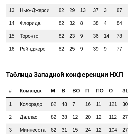
13
Нью-Джерси
82
29
13
37
3
87
2
14
Флорида
82
32
8
38
4
84
2
15
Торонто
82
23
9
36
14
78
2
16
Рейнджерс
82
25
9
39
9
77
2
Таблица Западной конференции НХЛ
#
Команда
М
В
ВО
П
ПО
О
ЗШ
1
Колорадо
82
48
7
16
11
121
302
2
Даллас
82
38
12
20
12
112
279
3
Миннесота
82
31
15
24
12
104
272