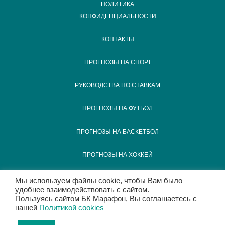
ПОЛИТИКА
КОНФИДЕНЦИАЛЬНОСТИ
КОНТАКТЫ
ПРОГНОЗЫ НА СПОРТ
РУКОВОДСТВА ПО СТАВКАМ
ПРОГНОЗЫ НА ФУТБОЛ
ПРОГНОЗЫ НА БАСКЕТБОЛ
ПРОГНОЗЫ НА ХОККЕЙ
ПРОГНОЗЫ НА КИБЕРСПОРТ
Мы используем файлы cookie, чтобы Вам было
удобнее взаимодействовать с сайтом.
Пользуясь сайтом БК Марафон, Вы соглашаетесь с
ПРОГНОЗЫ НА ТЕННИС
нашей
Политикой сookies
Забрать фрибет до 25 000 ₽
2026 ООО "Букмекерская контора "Марафон"