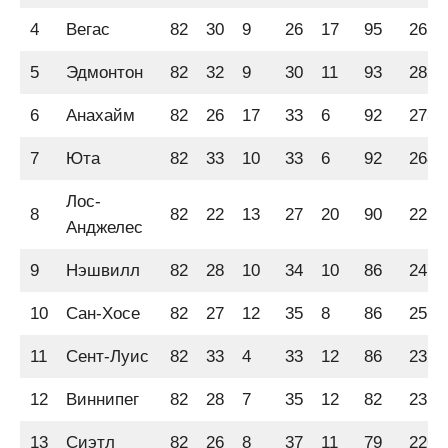
4
Вегас
82
30
9
26
17
95
265
5
Эдмонтон
82
32
9
30
11
93
282
6
Анахайм
82
26
17
33
6
92
273
7
Юта
82
33
10
33
6
92
268
Лос-
8
82
22
13
27
20
90
225
Анджелес
9
Нэшвилл
82
28
10
34
10
86
247
10
Сан-Хосе
82
27
12
35
8
86
251
11
Сент-Луис
82
33
4
33
12
86
231
12
Виннипег
82
28
7
35
12
82
231
13
Сиэтл
82
26
8
37
11
79
226