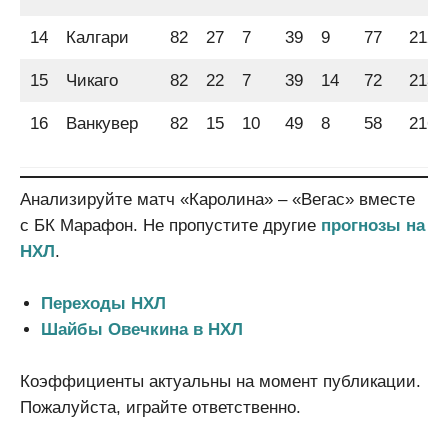
14
Калгари
82
27
7
39
9
77
212
15
Чикаго
82
22
7
39
14
72
213
16
Ванкувер
82
15
10
49
8
58
216
Анализируйте матч «Каролина» – «Вегас» вместе
с БК Марафон. Не пропустите другие
прогнозы на
НХЛ
.
Переходы НХЛ
Шайбы Овечкина в НХЛ
Коэффициенты актуальны на момент публикации.
Пожалуйста, играйте ответственно.