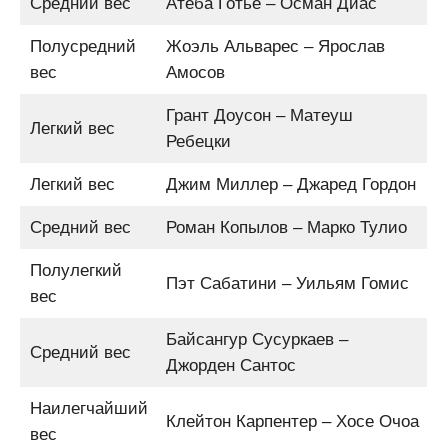
Средний вес
Атеба Готье – Осман Диас
Полусредний
Жоэль Альварес – Ярослав
вес
Амосов
Грант Доусон – Матеуш
Легкий вес
Ребецки
Легкий вес
Джим Миллер – Джаред Гордон
Средний вес
Роман Копылов – Марко Тулио
Полулегкий
Пэт Сабатини – Уильям Гомис
вес
Байсангур Сусуркаев –
Средний вес
Джорден Сантос
Наилегчайший
Клейтон Карпентер – Хосе Очоа
вес