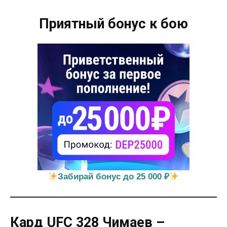
Приятный бонус к бою
Забирай бонус до 25 000 ₽
Кард UFC 328
Чимаев –