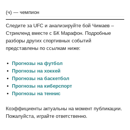
(ч) — чемпион
Следите за UFC и анализируйте бой Чимаев –
Стрикленд вместе с БК Марафон. Подробные
разборы других спортивных событий
представлены по ссылкам ниже:
Прогнозы на футбол
Прогнозы на хоккей
Прогнозы на баскетбол
Прогнозы на киберспорт
Прогнозы на теннис
Коэффициенты актуальны на момент публикации.
Пожалуйста, играйте ответственно.