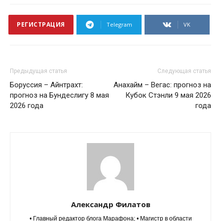
РЕГИСТРАЦИЯ
Telegram
VK
Предыдущая статья
Следующая статья
Боруссия – Айнтрахт:
Анахайм – Вегас: прогноз на
прогноз на Бундеслигу 8 мая
Кубок Стэнли 9 мая 2026
2026 года
года
Александр Филатов
• Главный редактор блога Марафона; • Магистр в области