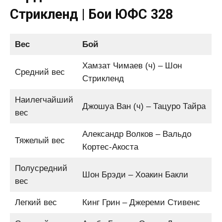
Стрикленд
| Бои ЮФС 328
Вес
Бой
Хамзат Чимаев (ч) – Шон
Средний вес
Стрикленд
Наилегчайший
Джошуа Ван (ч) – Тацуро Тайра
вес
Александр Волков – Вальдо
Тяжелый вес
Кортес-Акоста
Полусредний
Шон Брэди – Хоакин Бакли
вес
Легкий вес
Кинг Грин – Джереми Стивенс