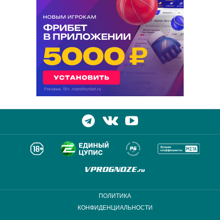
ПОЛИТИКА
КОНФИДЕНЦИАЛЬНОСТИ