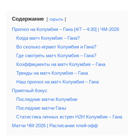
Содержание
скрыть
Прогноз на Колумбия – Гана [4/7 – 4:30] | ЧМ-2026
Когда матч Колумбия – Гана?
Во сколько играют Колумбия и Гана?
Где смотреть матч Колумбия – Гана?
Коэффициенты на матч Колумбия – Гана
Тренды на матч Колумбия – Гана
Наш прогноз на матч Колумбия – Гана
Приятный бонус
Последние матчи Колумбии
Последние матчи Ганы
Статистика личных встреч H2H Колумбия – Гана
Матчи ЧМ-2026 | Расписание плей-офф