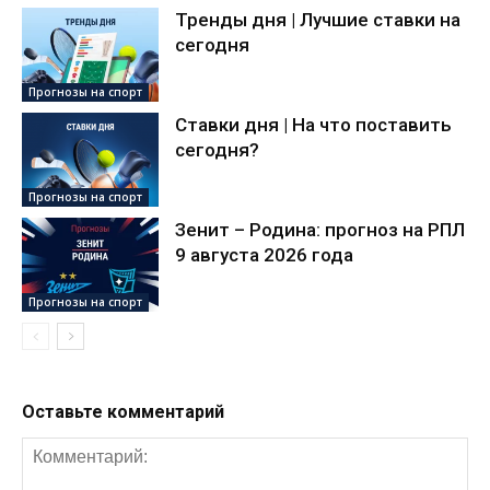
Тренды дня | Лучшие ставки на
сегодня
Прогнозы на спорт
Ставки дня | На что поставить
сегодня?
Прогнозы на спорт
Зенит – Родина: прогноз на РПЛ
9 августа 2026 года
Прогнозы на спорт
Оставьте комментарий