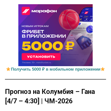
Получить 5000 ₽ в мобильном приложении
Прогноз на
Колумбия – Гана
[4/7 – 4:30]
| ЧМ-2026