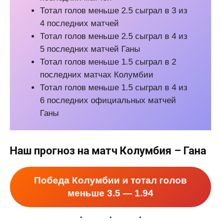
Тотал голов меньше 2.5 сыграл в 3 из
4 последних матчей
Тотал голов меньше 2.5 сыграл в 4 из
5 последних матчей Ганы
Тотал голов меньше 1.5 сыграл в 2
последних матчах Колумбии
Тотал голов меньше 1.5 сыграл в 4 из
6 последних официальных матчей
Ганы
Наш прогноз на матч Колумбия – Гана
Победа Колумбии и тотал голов
меньше 3.5 — 1.94