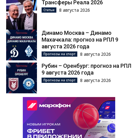
Трансферы Реала 2026
8 августа 2026
Статьи
Динамо Москва – Динамо
Махачкала: прогноз на РПЛ 9
августа 2026 года
8 августа 2026
Прогнозы на спорт
Рубин – Оренбург: прогноз на РПЛ
9 августа 2026 года
8 августа 2026
Прогнозы на спорт