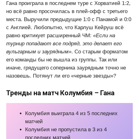
Гана проиграла в последнем туре с Хорватией 1:2,
но всё равно просочилась в плей-офф с третьего
места. Выручили предыдущие 1:0 с Панамой и 0:0
с Англией. Любопытно, что Карлуш Кейруш всё
равно критикует расширенный ЧМ:
«Если на
турнир попадают все подряд, это делает его
вульгарным и заурядным»
. Со старым форматом
его команды бы не вышла из группы. Так или
иначе, грядущего соперника заурядным точно не
назовешь. Потянут ли его «черные звезды»?
Тренды на матч Колумбия – Гана
Колумбия выиграла 4 из 5 последних
матчей
Колумбия не пропустила в 3 из 4
последних матчей