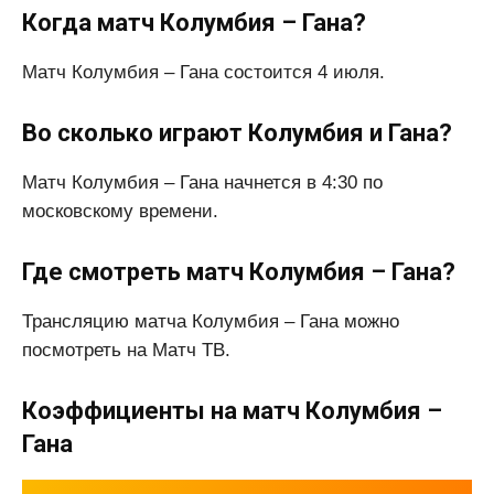
Когда матч Колумбия – Гана?
Матч Колумбия – Гана состоится 4 июля.
Во сколько играют Колумбия и Гана?
Матч Колумбия – Гана начнется в 4:30 по
московскому времени.
Где смотреть матч Колумбия – Гана?
Трансляцию матча Колумбия – Гана можно
посмотреть на Матч ТВ.
Коэффициенты на матч Колумбия –
Гана