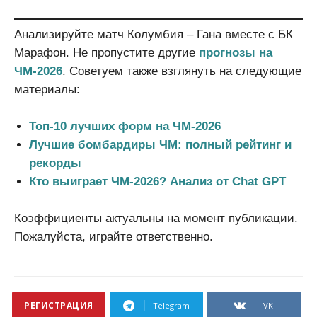
Анализируйте матч Колумбия – Гана вместе с БК
Марафон. Не пропустите другие
прогнозы на
ЧМ-2026
. Советуем также взглянуть на следующие
материалы:
Топ-10 лучших форм на ЧМ-2026
Лучшие бомбардиры ЧМ: полный рейтинг и
рекорды
Кто выиграет ЧМ-2026? Анализ от Chat GPT
Коэффициенты актуальны на момент публикации.
Пожалуйста, играйте ответственно.
РЕГИСТРАЦИЯ
Telegram
VK