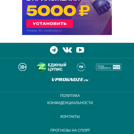
ПОЛИТИКА
КОНФИДЕНЦИАЛЬНОСТИ
КОНТАКТЫ
ПРОГНОЗЫ НА СПОРТ