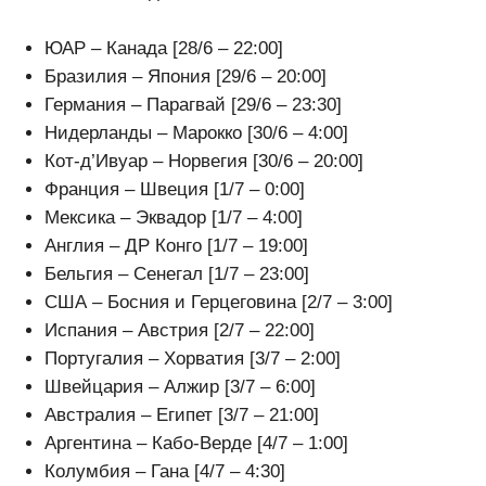
ЮАР – Канада [28/6 – 22:00]
Бразилия – Япония [29/6 – 20:00]
Германия – Парагвай [29/6 – 23:30]
Нидерланды – Марокко [30/6 – 4:00]
Кот-д’Ивуар – Норвегия [30/6 – 20:00]
Франция – Швеция [1/7 – 0:00]
Мексика – Эквадор [1/7 – 4:00]
Англия – ДР Конго [1/7 – 19:00]
Бельгия – Сенегал [1/7 – 23:00]
США – Босния и Герцеговина [2/7 – 3:00]
Испания – Австрия [2/7 – 22:00]
Португалия – Хорватия [3/7 – 2:00]
Швейцария – Алжир [3/7 – 6:00]
Австралия – Египет [3/7 – 21:00]
Аргентина – Кабо-Верде [4/7 – 1:00]
Колумбия – Гана [4/7 – 4:30]