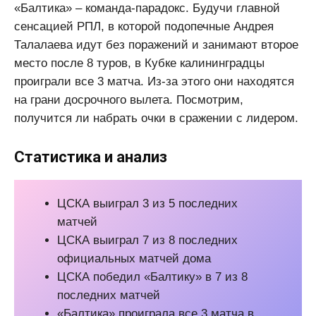
«Балтика» – команда-парадокс. Будучи главной
сенсацией РПЛ, в которой подопечные Андрея
Талалаева идут без поражений и занимают второе
место после 8 туров, в Кубке калининградцы
проиграли все 3 матча. Из-за этого они находятся
на грани досрочного вылета. Посмотрим,
получится ли набрать очки в сражении с лидером.
Статистика и анализ
ЦСКА выиграл 3 из 5 последних
матчей
ЦСКА выиграл 7 из 8 последних
официальных матчей дома
ЦСКА победил «Балтику» в 7 из 8
последних матчей
«Балтика» проиграла все 3 матча в