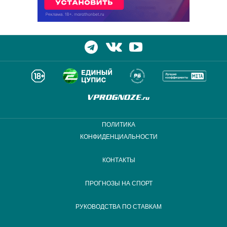
ПОЛИТИКА
КОНФИДЕНЦИАЛЬНОСТИ
КОНТАКТЫ
ПРОГНОЗЫ НА СПОРТ
РУКОВОДСТВА ПО СТАВКАМ