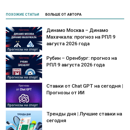
ПОХОЖИЕ СТАТЬИ
БОЛЬШЕ ОТ АВТОРА
Динамо Москва – Динамо
Махачкала: прогноз на РПЛ 9
августа 2026 года
Прогнозы на спорт
Рубин – Оренбург: прогноз на
РПЛ 9 августа 2026 года
Прогнозы на спорт
Ставки от Chat GPT на сегодня |
Прогнозы от ИИ
Прогнозы на спорт
Тренды дня | Лучшие ставки на
сегодня