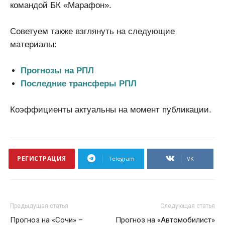
командой БК «Марафон».
Советуем также взглянуть на следующие
материалы:
Прогнозы на РПЛ
Последние трансферы РПЛ
Коэффициенты актуальны на момент публикации.
РЕГИСТРАЦИЯ
Telegram
VK
Предыдущая статья
Следующая статья
Прогноз на «Сочи» –
Прогноз на «Автомобилист»