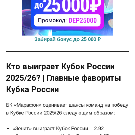
Забирай бонус до 25 000 ₽
Кто выиграет Кубок России
2025/26? | Главные фавориты
Кубка России
БК «Марафон» оценивает шансы команд на победу
в Кубке России 2025/26 следующим образом:
«Зенит» выиграет Кубок России – 2.92