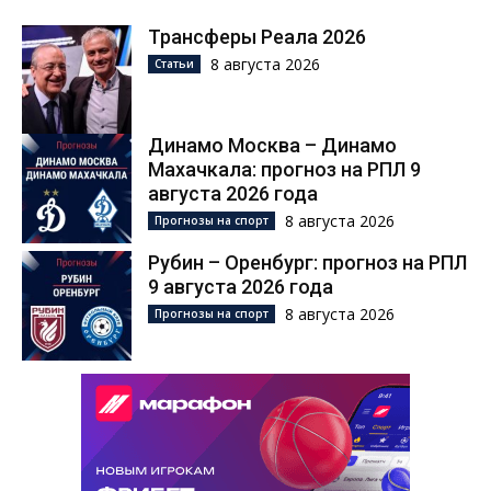
Трансферы Реала 2026
8 августа 2026
Статьи
Динамо Москва – Динамо
Махачкала: прогноз на РПЛ 9
августа 2026 года
8 августа 2026
Прогнозы на спорт
Рубин – Оренбург: прогноз на РПЛ
9 августа 2026 года
8 августа 2026
Прогнозы на спорт