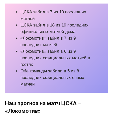
ЦСКА забил в 7 из 10 последних
матчей
ЦСКА забил в 18 из 19 последних
официальных матчей дома
«Локомотив» забил в 7 из 9
последних матчей
«Локомотив» забил в 6 из 9
последних официальных матчей в
гостях
Обе команды забили в 5 из 8
последних официальных очных
матчей
Наш прогноз на матч ЦСКА –
«Локомотив»