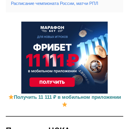
Расписание чемпионата России, матчи РПЛ
Получить 11 111 ₽ в мобильном приложении