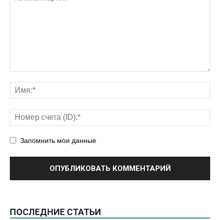
Запомнить мои данные
ПОСЛЕДНИЕ СТАТЬИ