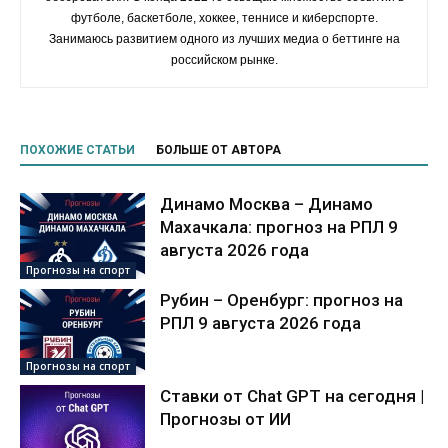
футболе, баскетболе, хоккее, теннисе и киберспорте.
Занимаюсь развитием одного из лучших медиа о беттинге на
российском рынке.
ПОХОЖИЕ СТАТЬИ
БОЛЬШЕ ОТ АВТОРА
Динамо Москва – Динамо
Махачкала: прогноз на РПЛ 9
августа 2026 года
Прогнозы на спорт
Рубин – Оренбург: прогноз на
РПЛ 9 августа 2026 года
Прогнозы на спорт
Ставки от Chat GPT на сегодня |
Прогнозы от ИИ