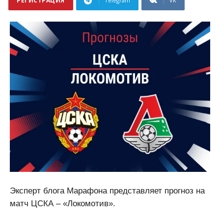
РЕГИСТРАЦИЯ
Telegram
VK
Эксперт блога Марафона представляет прогноз на
матч ЦСКА – «Локомотив».