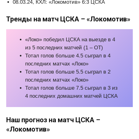
08.03.24, КХЛ: «Локомотив» 6:3 ЦСКА
Тренды на матч ЦСКА – «Локомотив»
«Локо» победил ЦСКА на выезде в 4
из 5 последних матчей (1 – ОТ)
Тотал голов больше 4.5 сыграл в 4
последних матчах «Локо»
Тотал голов больше 5.5 сыграл в 2
последних матчах «Локо»
Тотал голов больше 7.5 сыграл в 3 из
4 последних домашних матчей ЦСКА
Наш прогноз на матч ЦСКА –
«Локомотив»