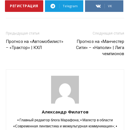
РЕГИСТРАЦИЯ
Telegram
VK
Предыдущая статья
Следующая статья
Прогноз на «Автомобилист»
Прогноз на «Манчестер
– «Трактор» | КХЛ
Сити» – «Наполи» | Лига
чемпионов
Александр Филатов
• Главный редактор блога Марафона; • Магистр в области
«Современная лингвистика и межкультурная коммуникация»; •