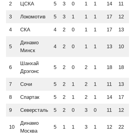
2
ЦСКА
5
3
0
1
1
14
11
+
3
Локомотив
5
3
1
1
1
17
12
+
4
СКА
4
2
0
1
1
17
13
+
Динамо
5
4
2
0
1
1
13
10
+
Минск
Шанхай
6
5
2
0
2
1
18
18
0
Дрэгонс
7
Сочи
5
2
1
2
1
11
13
-2
8
Спартак
5
2
1
2
1
14
17
-3
9
Северсталь
5
2
0
3
0
11
12
-1
Динамо
10
5
1
1
3
1
12
22
-
Москва