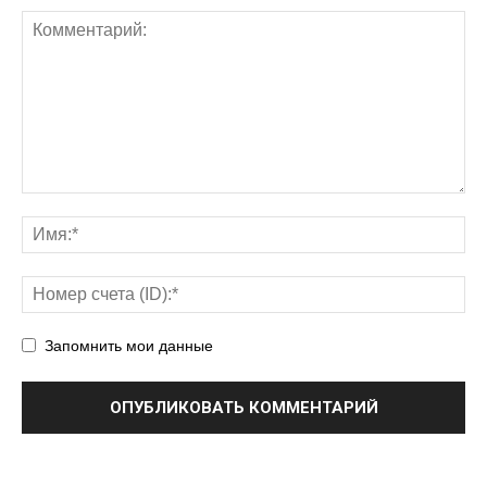
Запомнить мои данные