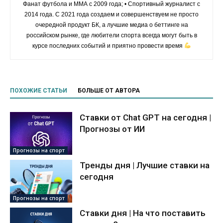
Фанат футбола и ММА с 2009 года; • Спортивный журналист с
2014 года. С 2021 года создаем и совершенствуем не просто
очередной продукт БК, а лучшие медиа о беттинге на
российском рынке, где любители спорта всегда могут быть в
курсе последних событий и приятно провести время
ПОХОЖИЕ СТАТЬИ
БОЛЬШЕ ОТ АВТОРА
Ставки от Chat GPT на сегодня |
Прогнозы от ИИ
Прогнозы на спорт
Тренды дня | Лучшие ставки на
сегодня
Прогнозы на спорт
Ставки дня | На что поставить