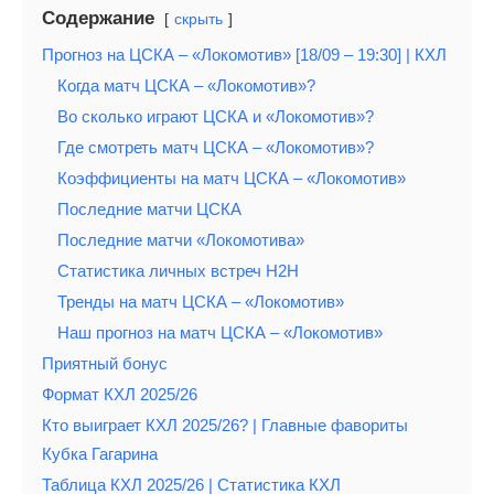
Содержание
скрыть
Прогноз на ЦСКА – «Локомотив» [18/09 – 19:30] | КХЛ
Когда матч ЦСКА – «Локомотив»?
Во сколько играют ЦСКА и «Локомотив»?
Где смотреть матч ЦСКА – «Локомотив»?
Коэффициенты на матч ЦСКА – «Локомотив»
Последние матчи ЦСКА
Последние матчи «Локомотива»
Статистика личных встреч H2H
Тренды на матч ЦСКА – «Локомотив»
Наш прогноз на матч ЦСКА – «Локомотив»
Приятный бонус
Формат КХЛ 2025/26
Кто выиграет КХЛ 2025/26? | Главные фавориты
Кубка Гагарина
Таблица КХЛ 2025/26 | Статистика КХЛ