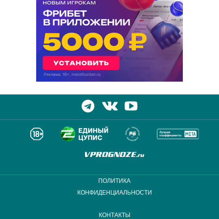
ПОЛИТИКА
КОНФИДЕНЦИАЛЬНОСТИ
КОНТАКТЫ