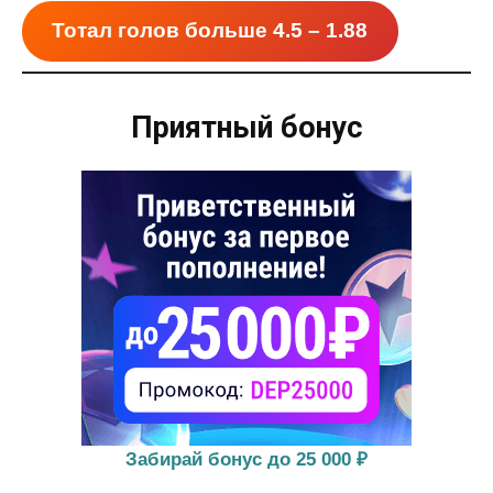
Тотал голов больше 4.5 – 1.88
Приятный бонус
Забирай бонус до 25 000 ₽