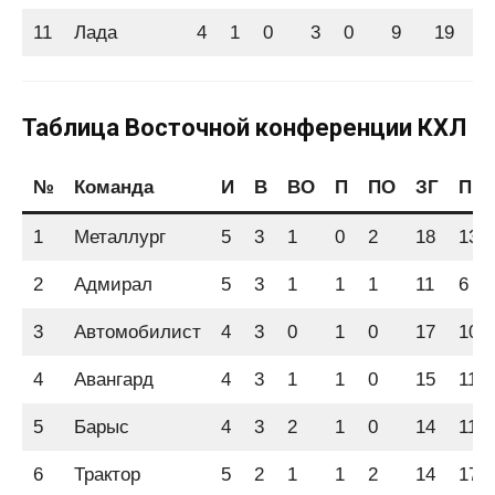
11
Лада
4
1
0
3
0
9
19
-
Таблица Восточной конференции КХЛ
№
Команда
И
В
ВО
П
ПО
ЗГ
ПГ
1
Металлург
5
3
1
0
2
18
13
2
Адмирал
5
3
1
1
1
11
6
3
Автомобилист
4
3
0
1
0
17
10
4
Авангард
4
3
1
1
0
15
11
5
Барыс
4
3
2
1
0
14
11
6
Трактор
5
2
1
1
2
14
17