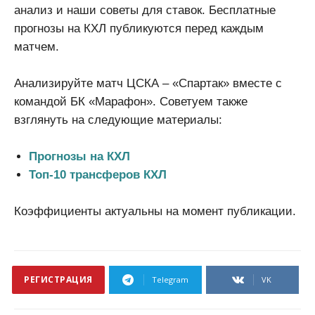
анализ и наши советы для ставок. Бесплатные
прогнозы на КХЛ публикуются перед каждым
матчем.
Анализируйте матч ЦСКА – «Спартак» вместе с
командой БК «Марафон». Советуем также
взглянуть на следующие материалы:
Прогнозы на КХЛ
Топ-10 трансферов КХЛ
Коэффициенты актуальны на момент публикации.
РЕГИСТРАЦИЯ
Telegram
VK