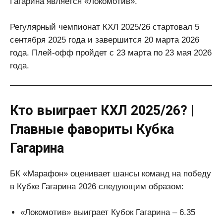
Гагарина является «Локомотив».
Регулярный чемпионат КХЛ 2025/26 стартовал 5
сентября 2025 года и завершится 20 марта 2026
года. Плей-офф пройдет с 23 марта по 23 мая 2026
года.
Кто выиграет КХЛ 2025/26? |
Главные фавориты Кубка
Гагарина
БК «Марафон» оценивает шансы команд на победу
в Кубке Гагарина 2026 следующим образом:
«Локомотив» выиграет Кубок Гагарина – 6.35