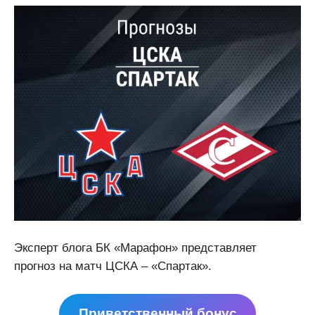
Эксперт блога БК «Марафон» представляет
прогноз на матч ЦСКА – «Спартак».
Приветственный бонус