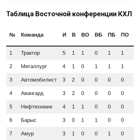
Таблица Восточной конференции КХЛ
№
Команда
И
В
ВО
ВБ
ПБ
ПО
П
1
Трактор
5
1
1
0
1
1
1
2
Металлург
4
1
0
1
1
1
0
3
Автомобилист
3
2
0
0
0
0
1
4
Авангард
3
2
0
0
0
0
1
5
Нефтехимик
4
1
1
0
0
0
2
6
Барыс
3
0
1
1
0
0
1
7
Амур
3
1
0
0
1
0
1