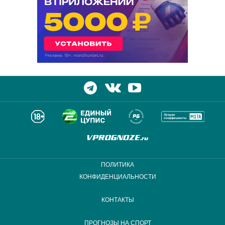
ПОЛИТИКА
КОНФИДЕНЦИАЛЬНОСТИ
КОНТАКТЫ
ПРОГНОЗЫ НА СПОРТ