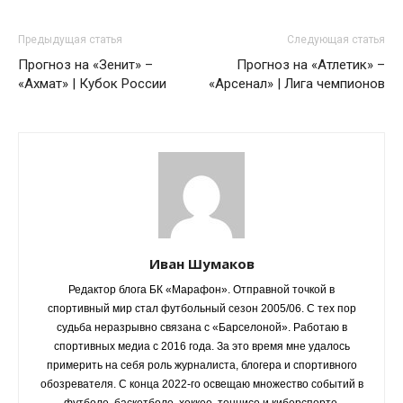
Предыдущая статья
Следующая статья
Прогноз на «Зенит» –
Прогноз на «Атлетик» –
«Ахмат» | Кубок России
«Арсенал» | Лига чемпионов
Иван Шумаков
Редактор блога БК «Марафон». Отправной точкой в
спортивный мир стал футбольный сезон 2005/06. С тех пор
судьба неразрывно связана с «Барселоной». Работаю в
спортивных медиа с 2016 года. За это время мне удалось
примерить на себя роль журналиста, блогера и спортивного
обозревателя. С конца 2022-го освещаю множество событий в