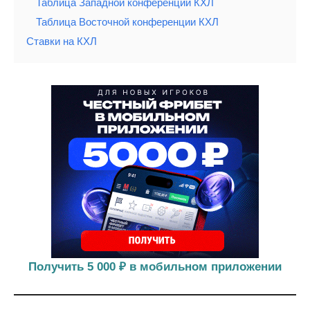
Таблица Западной конференции КХЛ
Таблица Восточной конференции КХЛ
Ставки на КХЛ
Получить 5 000 ₽ в мобильном приложении