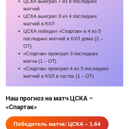
ЦСКА выиграл 7 из 8 последних
матчей
ЦСКА выиграл 3 из 4 последних
матчей в КХЛ
ЦСКА победил «Спартак» в 4 из 5
последних матчей в КХЛ дома (2 –
ОТ)
«Спартак» проиграл 3 последних
матча (1 – ОТ)
«Спартак» проиграл 4 из 5 последних
матчей в КХЛ в гостях (1 – ОТ)
Наш прогноз на матч ЦСКА –
«Спартак»
Победитель матча: ЦСКА – 1.64