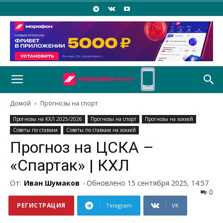
Домой
Прогнозы на спорт
Прогнозы на КХЛ 2025/2026
Прогнозы на спорт
Прогнозы на хоккей
Советы по ставкам
Советы по ставкам на хоккей
Прогноз на ЦСКА –
«Спартак» | КХЛ
От:
Иван Шумаков
-
Обновлено 15 сентября 2025, 14:57
0
РЕГИСТРАЦИЯ
Telegram
VK