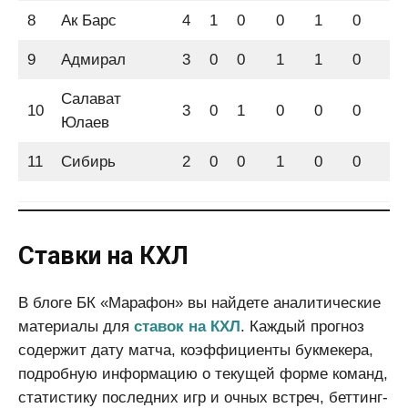
8
Ак Барс
4
1
0
0
1
0
2
9
Адмирал
3
0
0
1
1
0
1
Салават
10
3
0
1
0
0
0
2
Юлаев
11
Сибирь
2
0
0
1
0
0
1
Ставки на КХЛ
В блоге БК «Марафон» вы найдете аналитические
материалы для
ставок на КХЛ
. Каждый прогноз
содержит дату матча, коэффициенты букмекера,
подробную информацию о текущей форме команд,
статистику последних игр и очных встреч, беттинг-