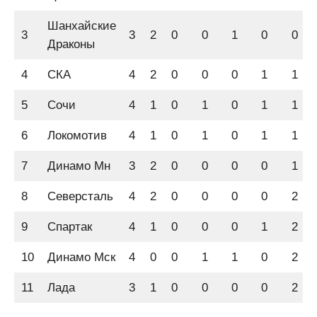
Шанхайские
3
3
2
0
0
1
0
0
Драконы
4
СКА
4
2
0
0
0
1
1
5
Сочи
4
1
0
1
0
1
1
6
Локомотив
4
1
0
1
0
1
1
7
Динамо Мн
3
2
0
0
0
0
1
8
Северсталь
4
2
0
0
0
0
2
9
Спартак
4
1
0
0
0
1
2
10
Динамо Мск
4
0
0
1
1
0
2
11
Лада
3
1
0
0
0
0
2