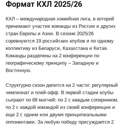
Формат КХЛ 2025/26
КХЛ – международная хоккейная лига, в которой
принимают участие команды из России и других
стран Европы и Азии. В сезоне 2025/26
соревнуются 19 российских клубов и по одному
коллективу из Беларуси, Казахстана и Китая.
Команды разделены на 2 конференции по
географическому принципу – Западную и
Восточную.
Структурно сезон делится на 2 части: регулярный
чемпионат и плей-офф. В первой стадии клубы
сыграют по 68 матчей: по 2 с каждым соперником,
по 2 с каждой командой из своей конференции и
еще 2 с одним или двумя принципиальными
оппонентами. За любую победу присуждается 2