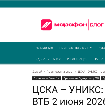
Блог
Marathonbet.ru
На главную
Прогнозы на спорт
Рук
СДЕЛАТЬ СТАВКУ
РЕГИСТРАЦИЯ
ЗАБРАТ
Домой
Прогнозы на спорт
ЦСКА – УНИКС: про
Прогнозы на баскетбол
Прогнозы на Единую лигу ВТБ
П
ЦСКА – УНИКС: 
ВТБ 2 июня 202