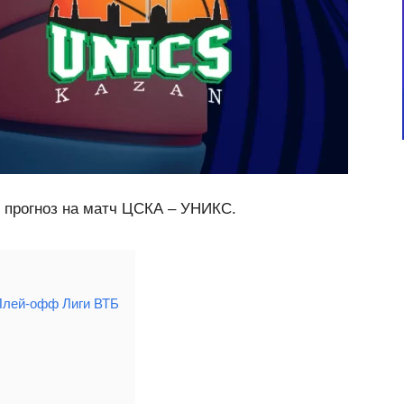
 прогноз на матч ЦСКА – УНИКС.
 Плей-офф Лиги ВТБ