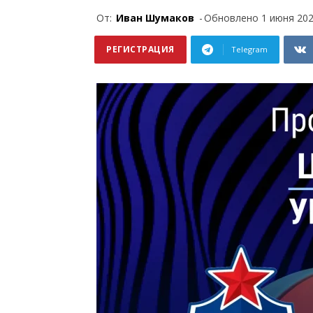
От:
Иван Шумаков
-
Обновлено 1 июня 2026
РЕГИСТРАЦИЯ
Telegram