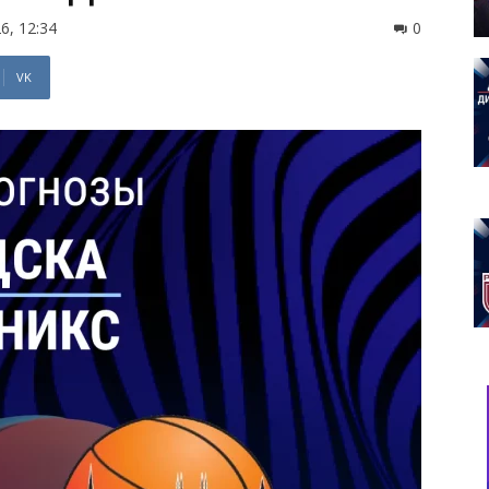
, 12:34
0
VK