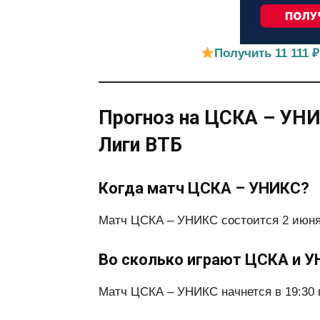
Получить 11 111
Прогноз на ЦСКА – УНИК
Лиги ВТБ
Когда матч ЦСКА – УНИКС?
Матч ЦСКА – УНИКС состоится 2 июня
Во сколько играют ЦСКА и 
Матч ЦСКА – УНИКС начнется в 19:30 