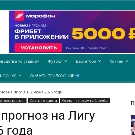
оводства по ставкам
Футбол
Баскетбол
Хоккей
Ь БОНУС
СКАЧАТЬ ПРИЛОЖЕНИЕ
гноз на Лигу ВТБ 2 июня 2026 года
рогнозы на спорт
Советы по ставкам
Советы по ставкам на баскетбол
П
прогноз на Лигу
6 года