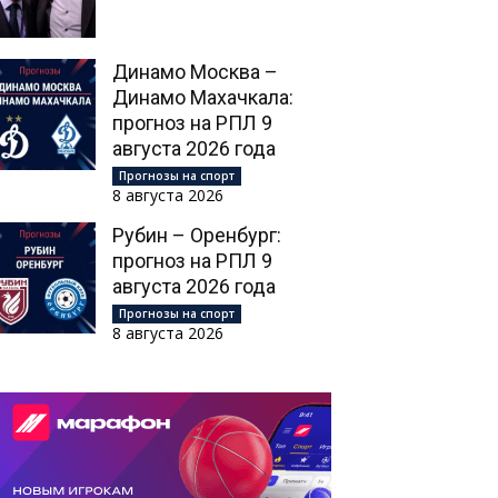
Динамо Москва –
Динамо Махачкала:
прогноз на РПЛ 9
августа 2026 года
Прогнозы на спорт
8 августа 2026
Рубин – Оренбург:
прогноз на РПЛ 9
августа 2026 года
Прогнозы на спорт
8 августа 2026