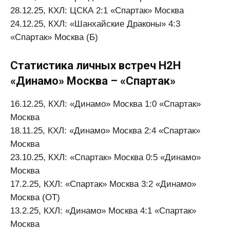
28.12.25, КХЛ: ЦСКА 2:1 «Спартак» Москва
24.12.25, КХЛ: «Шанхайские Драконы» 4:3
«Спартак» Москва (Б)
Статистика личных встреч H2H
«Динамо» Москва – «Спартак»
16.12.25, КХЛ: «Динамо» Москва 1:0 «Спартак»
Москва
18.11.25, КХЛ: «Динамо» Москва 2:4 «Спартак»
Москва
23.10.25, КХЛ: «Спартак» Москва 0:5 «Динамо»
Москва
17.2.25, КХЛ: «Спартак» Москва 3:2 «Динамо»
Москва (ОТ)
13.2.25, КХЛ: «Динамо» Москва 4:1 «Спартак»
Москва