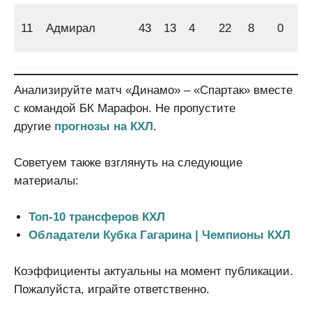
11
Адмирал
43
13
4
22
8
0
Анализируйте матч «Динамо» – «Спартак» вместе
с командой БК Марафон. Не пропустите
другие
прогнозы на КХЛ
.
Советуем также взглянуть на следующие
материалы:
Топ-10 трансферов КХЛ
Обладатели Кубка Гагарина | Чемпионы КХЛ
Коэффициенты актуальны на момент публикации.
Пожалуйста, играйте ответственно.