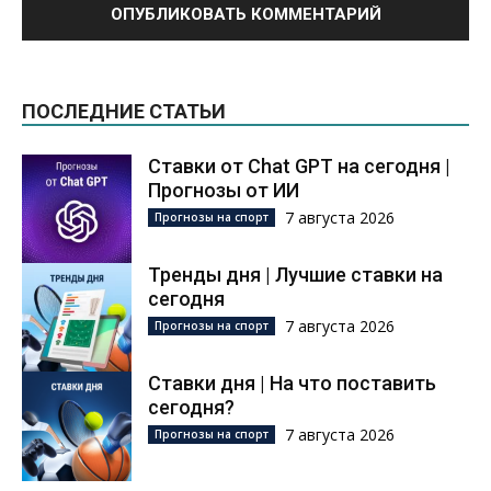
ПОСЛЕДНИЕ СТАТЬИ
Ставки от Chat GPT на сегодня |
Прогнозы от ИИ
7 августа 2026
Прогнозы на спорт
Тренды дня | Лучшие ставки на
сегодня
7 августа 2026
Прогнозы на спорт
Ставки дня | На что поставить
сегодня?
7 августа 2026
Прогнозы на спорт