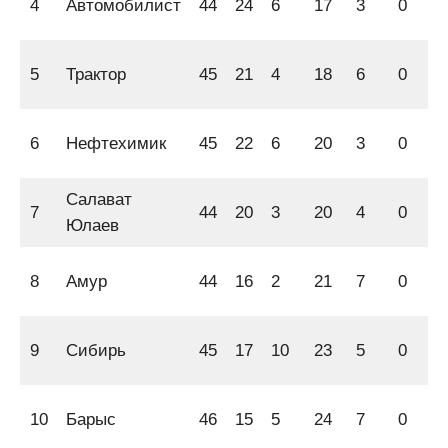
4
Автомобилист
44
24
6
17
3
0
5
Трактор
45
21
4
18
6
0
6
Нефтехимик
45
22
6
20
3
0
Салават
7
44
20
3
20
4
0
Юлаев
8
Амур
44
16
2
21
7
0
9
Сибирь
45
17
10
23
5
0
10
Барыс
46
15
5
24
7
0