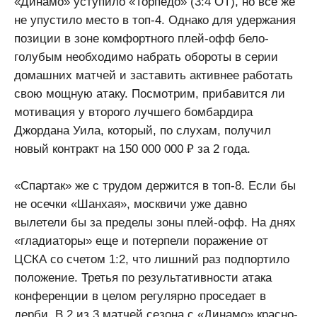
«Динамо» уступило «Торпедо» (3:4 ОТ), но всё же
не упустило место в топ-4. Однако для удержания
позиции в зоне комфортного плей-офф бело-
голубым необходимо набрать обороты в серии
домашних матчей и заставить активнее работать
свою мощную атаку. Посмотрим, прибавится ли
мотивация у второго лучшего бомбардира
Джордана Уила, который, по слухам, получил
новый контракт на 150 000 000 ₽ за 2 года.
«Спартак» же с трудом держится в топ-8. Если бы
не осечки «Шанхая», москвичи уже давно
вылетели бы за пределы зоны плей-офф. На днях
«гладиаторы» еще и потерпели поражение от
ЦСКА со счетом 1:2, что лишний раз подпортило
положение. Третья по результативности атака
конференции в целом регулярно проседает в
дерби. В 2 из 3 матчей сезона с «Динамо» красно-