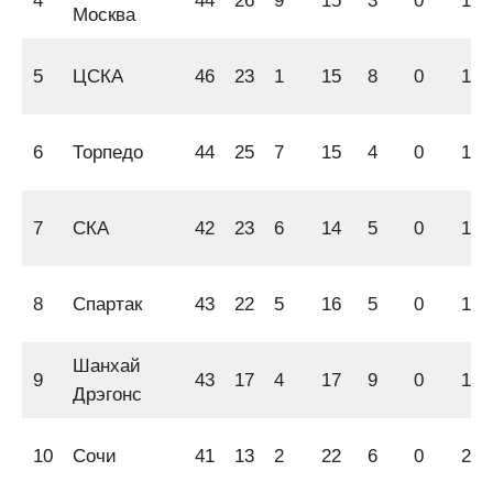
4
44
26
9
15
3
0
15
Москва
5
ЦСКА
46
23
1
15
8
0
15
6
Торпедо
44
25
7
15
4
0
15
7
СКА
42
23
6
14
5
0
14
8
Спартак
43
22
5
16
5
0
16
Шанхай
9
43
17
4
17
9
0
17
Дрэгонс
10
Сочи
41
13
2
22
6
0
22