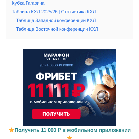
Кубка Гагарина
Таблица КХЛ 2025/26 | Статистика КХЛ
Таблица Западной конференции КХЛ
Таблица Восточной конференции КХЛ
Получить 11 000 ₽ в мобильном приложении