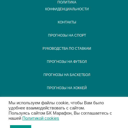
ПОЛИТИКА
КОНФИДЕНЦИАЛЬНОСТИ
КОНТАКТЫ
ПРОГНОЗЫ НА СПОРТ
РУКОВОДСТВА ПО СТАВКАМ
ПРОГНОЗЫ НА ФУТБОЛ
ПРОГНОЗЫ НА БАСКЕТБОЛ
ПРОГНОЗЫ НА ХОККЕЙ
ПРОГНОЗЫ НА КИБЕРСПОРТ
Мы используем файлы cookie, чтобы Вам было
удобнее взаимодействовать с сайтом.
Пользуясь сайтом БК Марафон, Вы соглашаетесь с
ПРОГНОЗЫ НА ТЕННИС
нашей
Политикой сookies
Забрать фрибет до 25 000 ₽
2026 ООО "Букмекерская контора "Марафон"