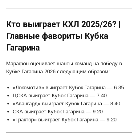
Кто выиграет КХЛ 2025/26? |
Главные фавориты Кубка
Гагарина
Марафон оценивает шансы команд на победу в
Кубке Гагарина 2026 следующим образом:
«Локомотив» выиграет Кубок Гагарина — 6.35
ЦСКА выиграет Кубок Гагарина — 7.40
«Авангард» выиграет Кубок Гагарина — 8.40
СКА выиграет Кубок Гагарина — 9.20
«Трактор» выиграет Кубок Гагарина — 9.20