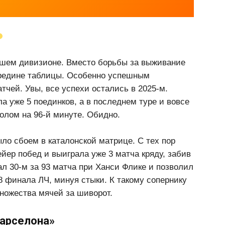
сшем дивизионе. Вместо борьбы за выживание
ередине таблицы. Особенно успешным
тчей. Увы, все успехи остались в 2025-м.
 уже 5 поединков, а в последнем туре и вовсе
олом на 96-й минуте. Обидно.
ло сбоем в каталонской матрице. С тех пор
йер побед и выиграла уже 3 матча кряду, забив
тал 30-м за 93 матча при Ханси Флике и позволил
8 финала ЛЧ, минуя стыки. К такому сопернику
ножества мячей за шиворот.
Барселона»