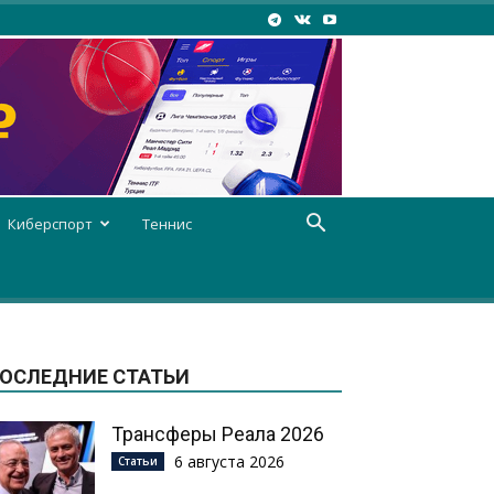
Киберспорт
Теннис
ОСЛЕДНИЕ СТАТЬИ
Трансферы Реала 2026
6 августа 2026
Статьи