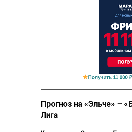
Получить 11 000
Прогноз на
«Эльче» – «Б
Лига