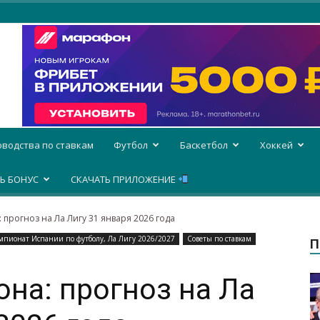
оводства по ставкам
Футбол
Баскетбол
Хоккей
Ь БОНУС
СКАЧАТЬ ПРИЛОЖЕНИЕ
 прогноз на Ла Лигу 31 января 2026 года
мпионат Испании по футболу, Ла Лигу 2026/2027
Советы по ставкам
П
она: прогноз на Ла