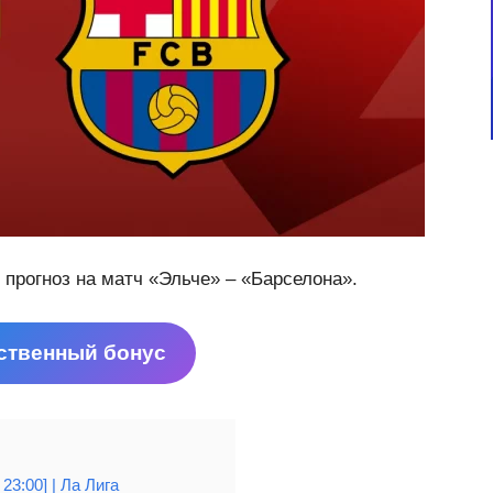
прогноз на матч «Эльче» – «Барселона».
ственный бонус
23:00] | Ла Лига