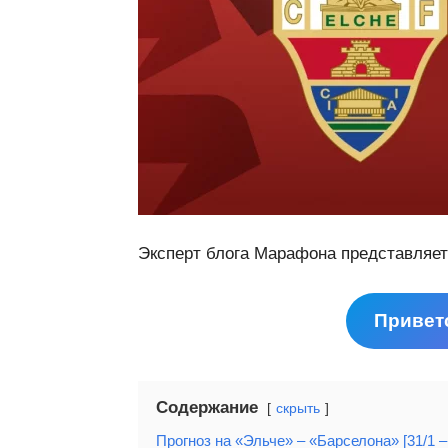
Эксперт блога Марафона представляет 
Привет
Содержание
скрыть
Прогноз на «Эльче» – «Барселона» [31/1 – 