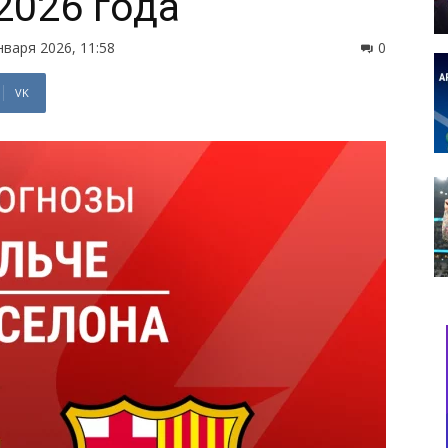
2026 года
варя 2026, 11:58
0
VK