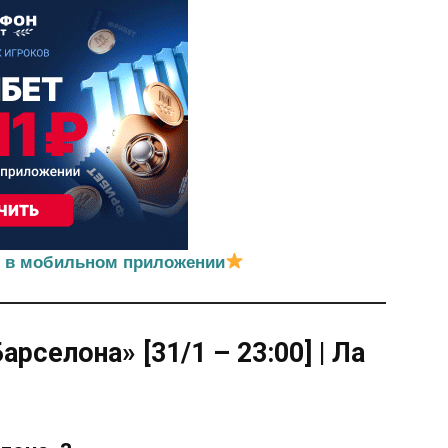
 ₽ в мобильном приложении
арселона» [31/1 – 23:00]
| Ла