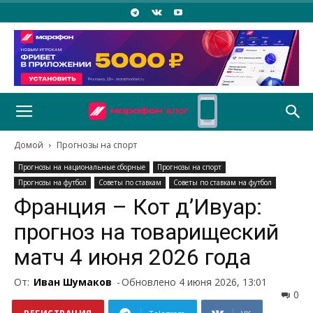
Домой
Прогнозы на спорт
Прогнозы на национальные сборные
Прогнозы на спорт
Прогнозы на футбол
Советы по ставкам
Советы по ставкам на футбол
Франция – Кот д’Ивуар:
прогноз на товарищеский
матч 4 июня 2026 года
От:
Иван Шумаков
-
Обновлено 4 июня 2026, 13:01
0