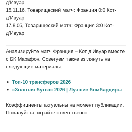
д’Ивуар
15.11.16, Товарищеский матч: Франция 0:0 Кот-
д’Ивуар
17.8.05, Товарищеский матч: Франция 3:0 Кот-
д’Ивуар
Анализируйте матч Франция – Кот д’Ивуар вместе
с БК Марафон. Советуем также взглянуть на
следующие материалы:
Топ-10 трансферов 2026
«Золотая бутса» 2026 | Лучшие бомбардиры
Коэффициенты актуальны на момент публикации.
Пожалуйста, играйте ответственно.