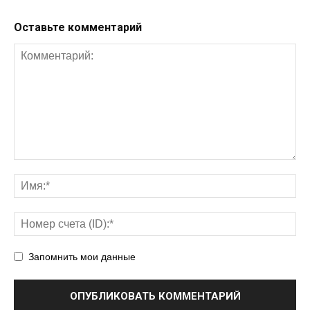
Оставьте комментарий
Запомнить мои данные