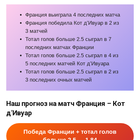
Франция выиграла 4 последних матча
Франция победила Кот д’Ивуар в 2 из
3 матчей
Тотал голов больше 2.5 сыграл в 7
последних матчах Франции
Тотал голов больше 2.5 сыграл в 4 из
5 последних матчей Кот д’Ивуара
Тотал голов больше 2.5 сыграл в 2 из
3 последних очных матчей
Наш прогноз на матч Франция – Кот
д’Ивуар
Победа Франции + тотал голов
больше 2.5 — 1.84