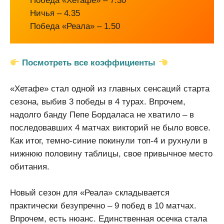
Победа «Хетафе» – 7.30
Ничья – 4.35
Победа «Реала» – 1.50
Посмотреть все коэффициенты
«Хетафе» стал одной из главных сенсаций старта
сезона, выбив 3 победы в 4 турах. Впрочем,
надолго банду Пепе Бордаласа не хватило – в
последовавших 4 матчах викторий не было вовсе.
Как итог, темно-синие покинули топ-4 и рухнули в
нижнюю половину таблицы, свое привычное место
обитания.
Новый сезон для «Реала» складывается
практически безупречно – 9 побед в 10 матчах.
Впрочем, есть нюанс. Единственная осечка стала