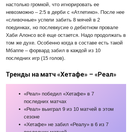
настолько громкой, что игнорировать ее
невозможно – 2:5 в дерби с «Атлетико». После нее
«сливочные» успели забить 8 мячей в 2
поединках, но послевкусие о дебютном провале
Хаби Алонсо всё еще остается. Надо продолжать в
том же духе. Особенно когда в составе есть такой
Мбаппе – форвард забил в каждой из 10
последних игр (15 голов).
Тренды на матч «Хетафе» – «Реал»
«Реал» победил «Хетафе» в 7
последних матчах
«Реал» выиграл 9 из 10 матчей в этом
сезоне
«Хетафе» не забил «Реалу» в 6 из 7