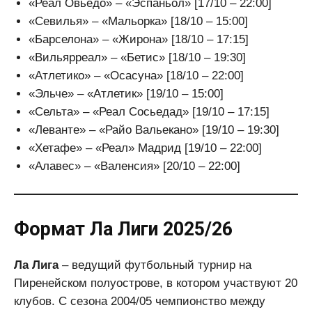
«Реал Овьедо» – «Эспаньол» [17/10 – 22:00]
«Севилья» – «Мальорка» [18/10 – 15:00]
«Барселона» – «Жирона» [18/10 – 17:15]
«Вильярреал» – «Бетис» [18/10 – 19:30]
«Атлетико» – «Осасуна» [18/10 – 22:00]
«Эльче» – «Атлетик» [19/10 – 15:00]
«Сельта» – «Реал Сосьедад» [19/10 – 17:15]
«Леванте» – «Райо Вальекано» [19/10 – 19:30]
«Хетафе» – «Реал» Мадрид [19/10 – 22:00]
«Алавес» – «Валенсия» [20/10 – 22:00]
Формат Ла Лиги 2025/26
Ла Лига
– ведущий футбольный турнир на
Пиренейском полуострове, в котором участвуют 20
клубов. С сезона 2004/05 чемпионство между