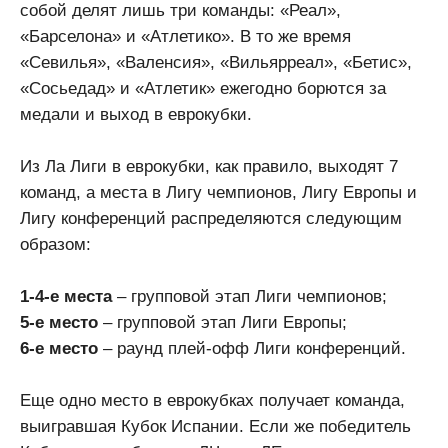
собой делят лишь три команды: «Реал»,
«Барселона» и «Атлетико». В то же время
«Севилья», «Валенсия», «Вильярреал», «Бетис»,
«Сосьедад» и «Атлетик» ежегодно борются за
медали и выход в еврокубки.
Из Ла Лиги в еврокубки, как правило, выходят 7
команд, а места в Лигу чемпионов, Лигу Европы и
Лигу конференций распределяются следующим
образом:
1-4-е места
– групповой этап Лиги чемпионов;
5-е место
– групповой этап Лиги Европы;
6-е место
– раунд плей-офф Лиги конференций.
Еще одно место в еврокубках получает команда,
выигравшая Кубок Испании. Если же победитель