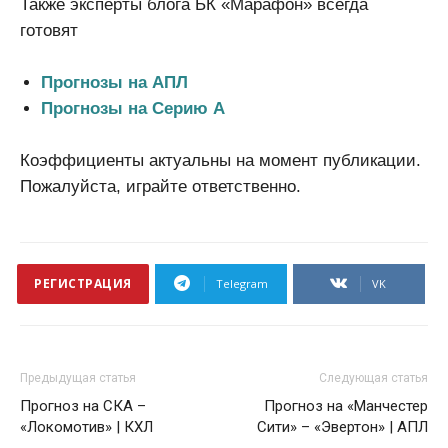
Также эксперты блога БК «Марафон» всегда
готовят
Прогнозы на АПЛ
Прогнозы на Серию А
Коэффициенты актуальны на момент публикации.
Пожалуйста, играйте ответственно.
РЕГИСТРАЦИЯ
Telegram
VK
Предыдущая статья
Следующая статья
Прогноз на СКА –
Прогноз на «Манчестер
«Локомотив» | КХЛ
Сити» – «Эвертон» | АПЛ