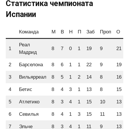
Статистика чемпионата
Испании
Команда
М
В
Н
П
Заб
Проп
О
Реал
1
8
7
0
1
19
9
21
Мадрид
2
Барселона
8
6
1
1
22
9
19
3
Вильярреал
8
5
1
2
14
8
16
4
Бетис
8
4
3
1
13
8
15
5
Атлетико
8
3
4
1
15
10
13
6
Севилья
8
4
1
3
15
11
13
7
Эльче
8
3
4
1
11
9
13