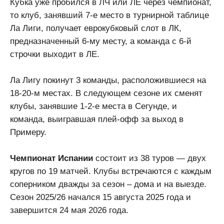
Кубка уже пробился в ЛЧ или ЛЕ через чемпионат,
то клуб, занявший 7-е место в турнирной таблице
Ла Лиги, получает еврокубковый слот в ЛК,
предназначенный 6-му месту, а команда с 6-й
строчки выходит в ЛЕ.
Ла Лигу покинут 3 команды, расположившиеся на
18-20-м местах. В следующем сезоне их сменят
клубы, занявшие 1-2-е места в Сегунде, и
команда, выигравшая плей-офф за выход в
Примеру.
Чемпионат Испании
состоит из 38 туров — двух
кругов по 19 матчей. Клубы встречаются с каждым
соперником дважды за сезон – дома и на выезде.
Сезон 2025/26 начался 15 августа 2025 года и
завершится 24 мая 2026 года.