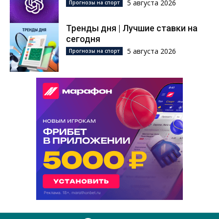
5 августа 2026
Прогнозы на спорт
Тренды дня | Лучшие ставки на
сегодня
5 августа 2026
Прогнозы на спорт