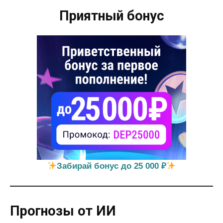
Приятный бонус
Забирай бонус до 25 000 ₽
Прогнозы от ИИ