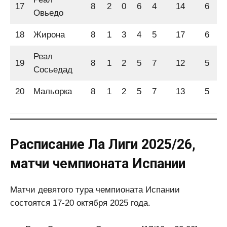
17
8
2
0
6
4
14
6
Овьедо
18
Жирона
8
1
3
4
5
17
6
Реал
19
8
1
2
5
7
12
5
Сосьедад
20
Мальорка
8
1
2
5
7
13
5
Расписание Ла Лиги 2025/26,
матчи чемпионата Испании
Матчи девятого тура чемпионата Испании
состоятся 17-20 октября 2025 года.