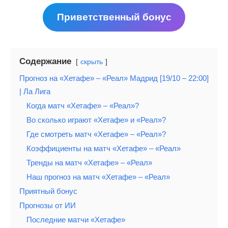
Приветственный бонус
Содержание
скрыть
Прогноз на «Хетафе» – «Реал» Мадрид [19/10 – 22:00]
| Ла Лига
Когда матч «Хетафе» – «Реал»?
Во сколько играют «Хетафе» и «Реал»?
Где смотреть матч «Хетафе» – «Реал»?
Коэффициенты на матч «Хетафе» – «Реал»
Тренды на матч «Хетафе» – «Реал»
Наш прогноз на матч «Хетафе» – «Реал»
Приятный бонус
Прогнозы от ИИ
Последние матчи «Хетафе»