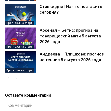
Ставки дня | На что поставить
сегодня?
Прогнозы на спорт
Арсенал – Бетис: прогноз на
товарищеский матч 5 августа
2026 года
Прогнозы на спорт
Андреева – Плишкова: прогноз
на теннис 5 августа 2026 года
Прогнозы на спорт
Оставьте комментарий