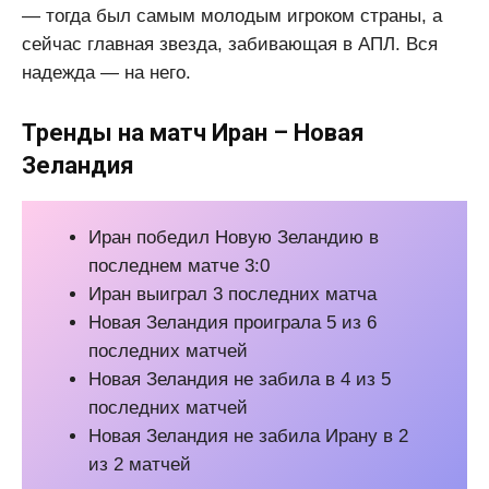
— тогда был самым молодым игроком страны, а
сейчас главная звезда, забивающая в АПЛ. Вся
надежда — на него.
Тренды на матч Иран – Новая
Зеландия
Иран победил Новую Зеландию в
последнем матче 3:0
Иран выиграл 3 последних матча
Новая Зеландия проиграла 5 из 6
последних матчей
Новая Зеландия не забила в 4 из 5
последних матчей
Новая Зеландия не забила Ирану в 2
из 2 матчей