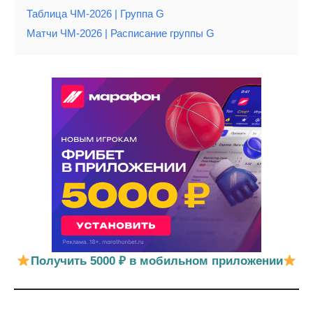
Таблица ЧМ-2026 | Группа G
Матчи ЧМ-2026 | Расписание группы G
Получить 5000 ₽ в мобильном приложении