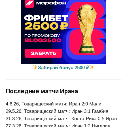
Забирай бонус 2500 ₽
Последние матчи Ирана
4.6.26, Товарищеский матч: Иран 2:0 Мали
29.5.26, Товарищеский матч: Иран 3:1 Гамбия
31.3.26, Товарищеский матч: Коста-Рика 0:5 Иран
27.3.26, Товарищеский матч: Иран 1:2 Нигерия