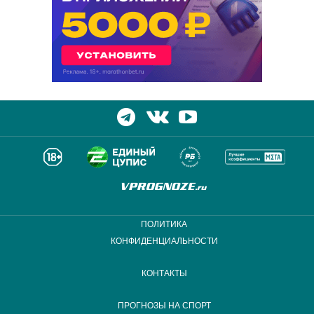
ПОЛИТИКА
КОНФИДЕНЦИАЛЬНОСТИ
КОНТАКТЫ
ПРОГНОЗЫ НА СПОРТ