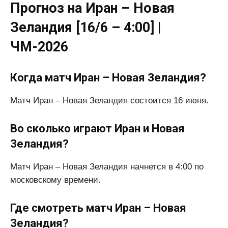
Прогноз на
Иран – Новая
Зеландия [16/6 – 4:00]
|
ЧМ-2026
Когда матч Иран – Новая Зеландия?
Матч Иран – Новая Зеландия состоится 16 июня.
Во сколько играют Иран и Новая
Зеландия?
Матч Иран – Новая Зеландия начнется в 4:00 по
московскому времени.
Где смотреть матч Иран – Новая
Зеландия?