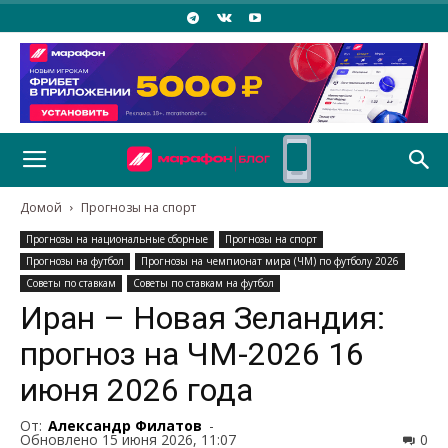
Домой
Прогнозы на спорт
Прогнозы на национальные сборные
Прогнозы на спорт
Прогнозы на футбол
Прогнозы на чемпионат мира (ЧМ) по футболу 2026
Советы по ставкам
Советы по ставкам на футбол
Иран – Новая Зеландия:
прогноз на ЧМ-2026 16
июня 2026 года
От:
Александр Филатов
-
Обновлено 15 июня 2026, 11:07
0