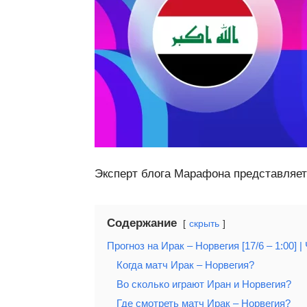
Эксперт блога Марафона представляет 
Содержание
скрыть
Прогноз на Ирак – Норвегия [17/6 – 1:00] 
Когда матч Ирак – Норвегия?
Во сколько играют Иран и Норвегия?
Где смотреть матч Ирак – Норвегия?