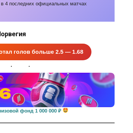
л в 4 последних официальных матчах
Норвегия
отал голов больше 2.5 — 1.68
ризовой фонд 1 000 000 ₽