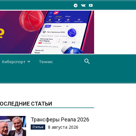
Киберспорт
Теннис
ОСЛЕДНИЕ СТАТЬИ
Трансферы Реала 2026
8 августа 2026
Статьи