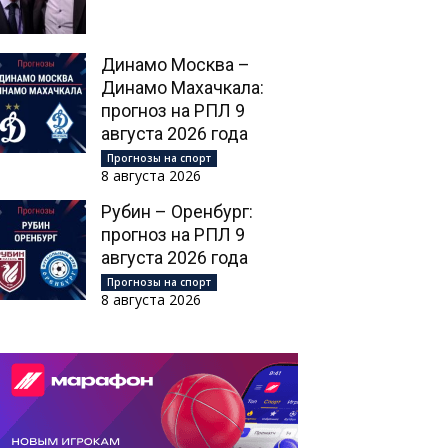
Динамо Москва –
Динамо Махачкала:
прогноз на РПЛ 9
августа 2026 года
Прогнозы на спорт
8 августа 2026
Рубин – Оренбург:
прогноз на РПЛ 9
августа 2026 года
Прогнозы на спорт
8 августа 2026