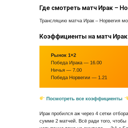
Где смотреть матч Ирак – Н
Трансляцию матча Ирак – Норвегия мо
Коэффициенты на матч Ирак
Рынок 1×2
Победа Ирака — 16.00
Ничья — 7.00
Победа Норвегии — 1.21
Посмотреть все коэффициенты
Ирак пробился аж через 4 сетки отбор
сумме 2 матчей. Всё ради того, чтоб