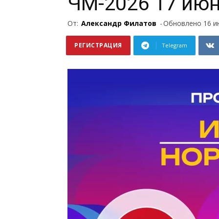
ЧМ-2026 17 июн
От:
Александр Филатов
-
Обновлено 16 ию
РЕГИСТРАЦИЯ
Telegram