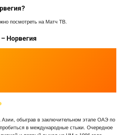
орвегия?
жно посмотреть на Матч ТВ.
 – Норвегия
а Азии, обыграв в заключительном этапе ОАЭ по
ы пробиться в международные стыки. Очередное