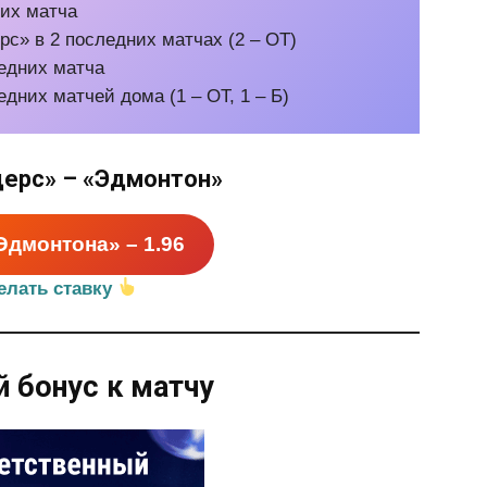
них матча
рс» в 2 последних матчах (2 – ОТ)
едних матча
дних матчей дома (1 – ОТ, 1 – Б)
дерс» – «Эдмонтон»
Эдмонтона» – 1.96
лать ставку
 бонус к матчу