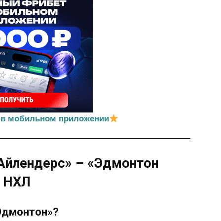
₽ в мобильном приложении
Айлендерс» – «Эдмонтон
| НХЛ
«Эдмонтон»?