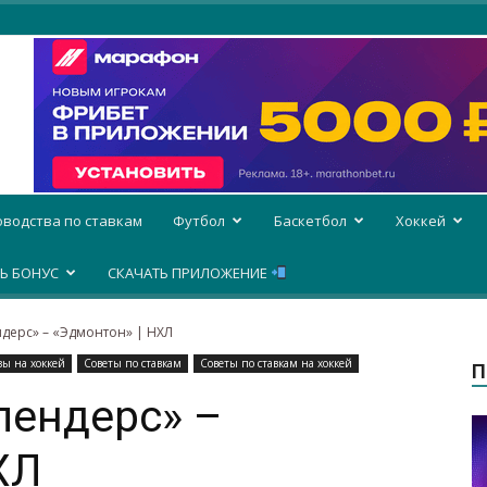
оводства по ставкам
Футбол
Баскетбол
Хоккей
Ь БОНУС
СКАЧАТЬ ПРИЛОЖЕНИЕ
дерс» – «Эдмонтон» | НХЛ
зы на хоккей
Советы по ставкам
Советы по ставкам на хоккей
П
лендерс» –
ХЛ