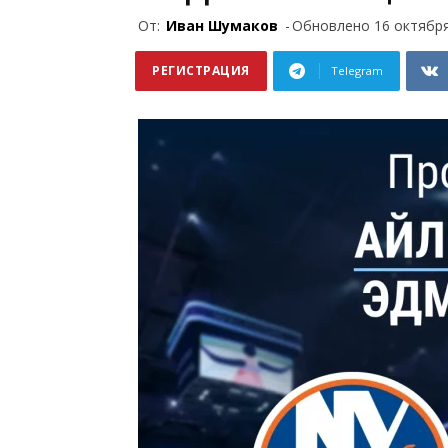
От:
Иван Шумаков
-
Обновлено 16 октября
РЕГИСТРАЦИЯ
Telegram