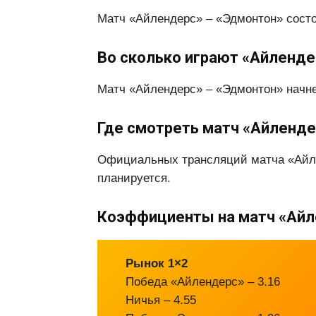
Матч «Айлендерс» – «Эдмонтон» состо
Во сколько играют «Айленде
Матч «Айлендерс» – «Эдмонтон» начне
Где смотреть матч «Айленде
Официальных трансляций матча «Айле
планируется.
Коэффициенты на матч «Айл
Рынок 1×2
Победа «Айлендерс» – 3.16
Ничья – 4.55