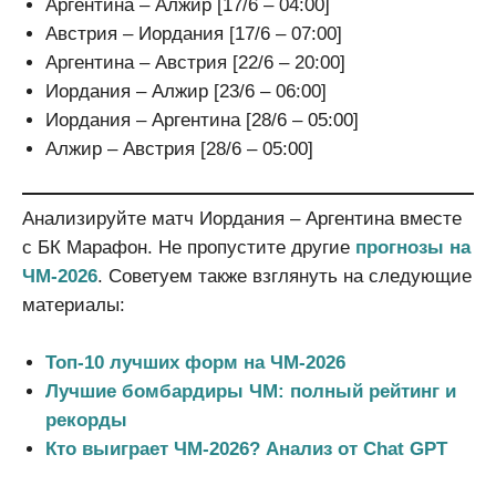
Аргентина – Алжир [17/6 – 04:00]
Австрия – Иордания [17/6 – 07:00]
Аргентина – Австрия [22/6 – 20:00]
Иордания – Алжир [23/6 – 06:00]
Иордания – Аргентина [28/6 – 05:00]
Алжир – Австрия [28/6 – 05:00]
Анализируйте матч Иордания – Аргентина вместе
с БК Марафон. Не пропустите другие
прогнозы на
ЧМ-2026
. Советуем также взглянуть на следующие
материалы:
Топ-10 лучших форм на ЧМ-2026
Лучшие бомбардиры ЧМ: полный рейтинг и
рекорды
Кто выиграет ЧМ-2026? Анализ от Chat GPT