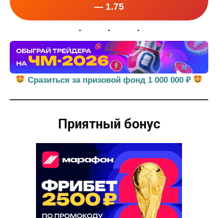
— 1.75
Сразиться за призовой фонд 1 000 000 ₽
Приятный бонус