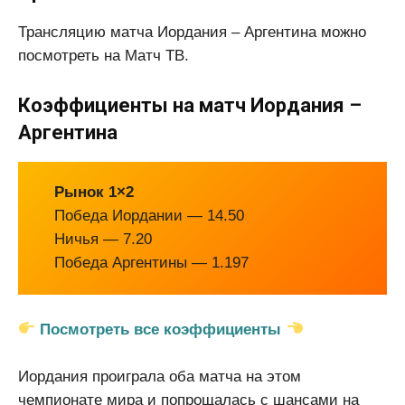
Трансляцию матча Иордания – Аргентина можно
посмотреть на Матч ТВ.
Коэффициенты на матч Иордания –
Аргентина
Рынок 1×2
Победа Иордании — 14.50
Ничья — 7.20
Победа Аргентины — 1.197
Посмотреть все коэффициенты
Иордания проиграла оба матча на этом
чемпионате мира и попрощалась с шансами на