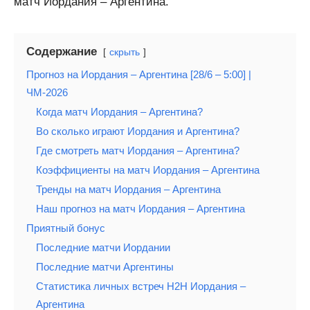
матч Иордания – Аргентина.
Содержание
скрыть
Прогноз на Иордания – Аргентина [28/6 – 5:00] |
ЧМ-2026
Когда матч Иордания – Аргентина?
Во сколько играют Иордания и Аргентина?
Где смотреть матч Иордания – Аргентина?
Коэффициенты на матч Иордания – Аргентина
Тренды на матч Иордания – Аргентина
Наш прогноз на матч Иордания – Аргентина
Приятный бонус
Последние матчи Иордании
Последние матчи Аргентины
Статистика личных встреч H2H Иордания –
Аргентина