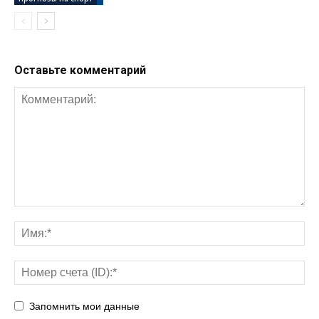
Оставьте комментарий
Запомнить мои данные