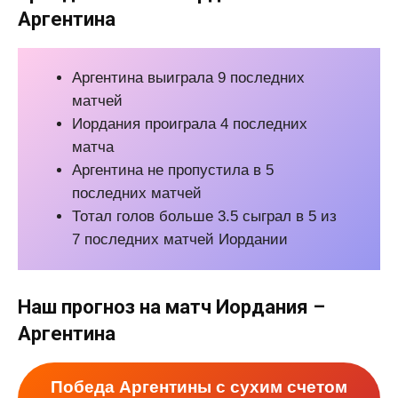
Аргентина
Аргентина выиграла 9 последних
матчей
Иордания проиграла 4 последних
матча
Аргентина не пропустила в 5
последних матчей
Тотал голов больше 3.5 сыграл в 5 из
7 последних матчей Иордании
Наш прогноз на матч Иордания –
Аргентина
Победа Аргентины с сухим счетом