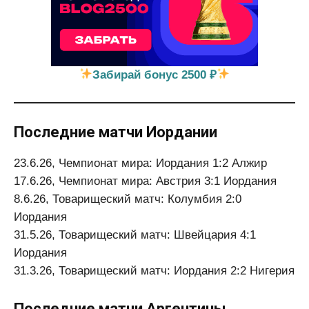
Забирай бонус 2500 ₽
Последние матчи Иордании
23.6.26, Чемпионат мира: Иордания 1:2 Алжир
17.6.26, Чемпионат мира: Австрия 3:1 Иордания
8.6.26, Товарищеский матч: Колумбия 2:0
Иордания
31.5.26, Товарищеский матч: Швейцария 4:1
Иордания
31.3.26, Товарищеский матч: Иордания 2:2 Нигерия
Последние матчи Аргентины