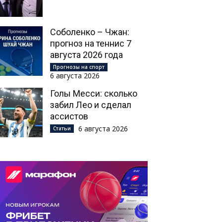
Соболенко – Чжан:
прогноз на теннис 7
августа 2026 года
Прогнозы на спорт
6 августа 2026
Голы Месси: сколько
забил Лео и сделал
ассистов
6 августа 2026
Статьи