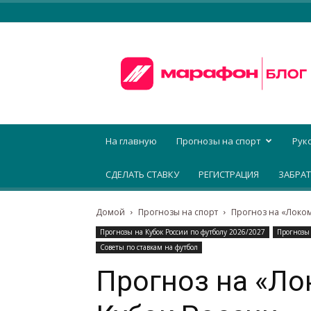
Блог
Marathonbet.ru
На главную
Прогнозы на спорт
Рук
СДЕЛАТЬ СТАВКУ
РЕГИСТРАЦИЯ
ЗАБРАТ
Домой
Прогнозы на спорт
Прогноз на «Локом
Прогнозы на Кубок России по футболу 2026/2027
Прогнозы 
Советы по ставкам на футбол
Прогноз на «Ло