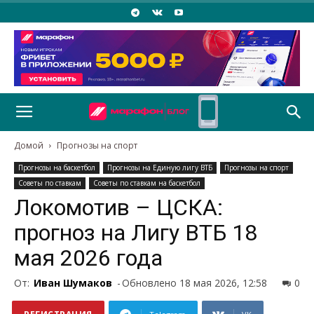
Домой
Прогнозы на спорт
Прогнозы на баскетбол
Прогнозы на Единую лигу ВТБ
Прогнозы на спорт
Советы по ставкам
Советы по ставкам на баскетбол
Локомотив – ЦСКА:
прогноз на Лигу ВТБ 18
мая 2026 года
От:
Иван Шумаков
-
Обновлено 18 мая 2026, 12:58
0