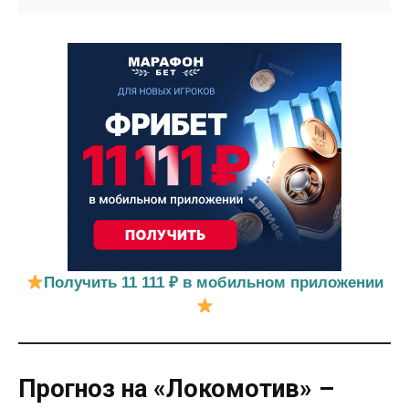
Получить 11 111 ₽ в мобильном приложении
Прогноз на
«Локомотив» –