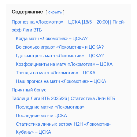
Содержание
скрыть
Прогноз на «Локомотив» – ЦСКА [18/5 – 20:00] | Плей-
офф Лиги ВТБ
Когда матч «Локомотив» – ЦСКА?
Во сколько играют «Локомотив» и ЦСКА?
Где смотреть матч «Локомотив» – ЦСКА?
Коэффициенты на матч «Локомотив» – ЦСКА
Тренды на матч «Локомотив» – ЦСКА
Наш прогноз на матч «Локомотив» – ЦСКА
Приятный бонус
Таблица Лиги ВТБ 2025/26 | Статистика Лиги ВТБ
Последние матчи «Локомотива»
Последние матчи ЦСКА
Статистика личных встреч H2H «Локомотив-
Кубань» – ЦСКА