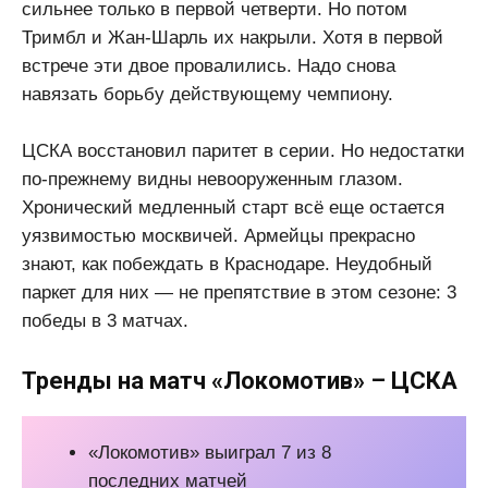
сильнее только в первой четверти. Но потом
Тримбл и Жан-Шарль их накрыли. Хотя в первой
встрече эти двое провалились. Надо снова
навязать борьбу действующему чемпиону.
ЦСКА восстановил паритет в серии. Но недостатки
по-прежнему видны невооруженным глазом.
Хронический медленный старт всё еще остается
уязвимостью москвичей. Армейцы прекрасно
знают, как побеждать в Краснодаре. Неудобный
паркет для них — не препятствие в этом сезоне: 3
победы в 3 матчах.
Тренды на матч «Локомотив» – ЦСКА
«Локомотив» выиграл 7 из 8
последних матчей