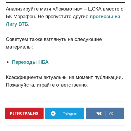
Анализируйте матч «Локомотив» – ЦСКА вместе с
БК Марафон. Не пропустите другие
прогнозы на
Лигу ВТБ
.
Советуем также взглянуть на следующие
материалы:
Переходы НБА
Коэффициенты актуальны на момент публикации.
Пожалуйста, играйте ответственно.
РЕГИСТРАЦИЯ
Telegram
VK