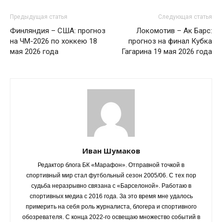
Предыдущая статья
Следующая статья
Финляндия – США: прогноз
Локомотив – Ак Барс:
на ЧМ-2026 по хоккею 18
прогноз на финал Кубка
мая 2026 года
Гагарина 19 мая 2026 года
Иван Шумаков
Редактор блога БК «Марафон». Отправной точкой в
спортивный мир стал футбольный сезон 2005/06. С тех пор
судьба неразрывно связана с «Барселоной». Работаю в
спортивных медиа с 2016 года. За это время мне удалось
примерить на себя роль журналиста, блогера и спортивного
обозревателя. С конца 2022-го освещаю множество событий в