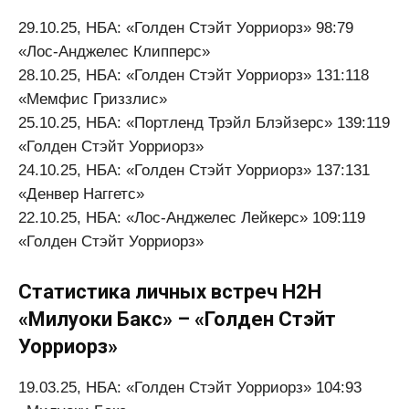
29.10.25, НБА: «Голден Стэйт Уорриорз» 98:79
«Лос-Анджелес Клипперс»
28.10.25, НБА: «Голден Стэйт Уорриорз» 131:118
«Мемфис Гриззлис»
25.10.25, НБА: «Портленд Трэйл Блэйзерс» 139:119
«Голден Стэйт Уорриорз»
24.10.25, НБА: «Голден Стэйт Уорриорз» 137:131
«Денвер Наггетс»
22.10.25, НБА: «Лос-Анджелес Лейкерс» 109:119
«Голден Стэйт Уорриорз»
Статистика личных встреч H2H
«Милуоки Бакс» – «Голден Стэйт
Уорриорз»
19.03.25, НБА: «Голден Стэйт Уорриорз» 104:93