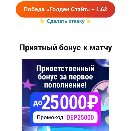
Победа «Голден Стэйт» – 1.62
Сделать ставку
Приятный бонус к матчу