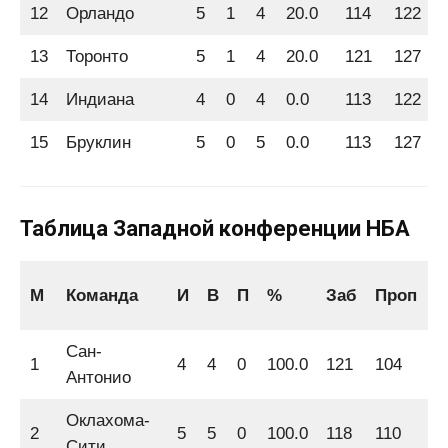
12
Орландо
5
1
4
20.0
114
122
13
Торонто
5
1
4
20.0
121
127
14
Индиана
4
0
4
0.0
113
122
15
Бруклин
5
0
5
0.0
113
127
Таблица Западной конференции НБА
М
Команда
И
В
П
%
Заб
Проп
Р
Сан-
1
4
4
0
100.0
121
104
+
Антонио
Оклахома-
2
5
5
0
100.0
118
110
+
Сити