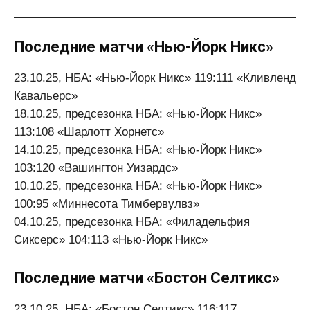
Последние матчи «Нью-Йорк Никс»
23.10.25, НБА: «Нью-Йорк Никс» 119:111 «Кливленд
Кавальерс»
18.10.25, предсезонка НБА: «Нью-Йорк Никс»
113:108 «Шарлотт Хорнетс»
14.10.25, предсезонка НБА: «Нью-Йорк Никс»
103:120 «Вашингтон Уизардс»
10.10.25, предсезонка НБА: «Нью-Йорк Никс»
100:95 «Миннесота Тимбервулвз»
04.10.25, предсезонка НБА: «Филадельфия
Сиксерс» 104:113 «Нью-Йорк Никс»
Последние матчи «Бостон Селтикс»
23.10.25, НБА: «Бостон Селтикс» 116:117