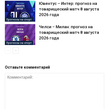
Ювентус – Интер: прогноз на
товарищеский матч 8 августа
2026 года
Прогнозы на спорт
Челси – Милан: прогноз на
товарищеский матч 8 августа
2026 года
Прогнозы на спорт
Оставьте комментарий