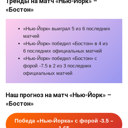
Тренды на матч «Нью-Йорк» –
«Бостон»
«Нью-Йорк» выиграл 5 из 6 последних
матчей
«Нью-Йорк» победил «Бостон» в 4 из
6 последних официальных матчей
«Нью-Йорк» победил «Бостон» с
форой -7.5 в 2 из 3 последних
официальных матчей
Наш прогноз на матч «Нью-Йорк» –
«Бостон»
Победа «Нью-Йорка» с форой -3.5 –