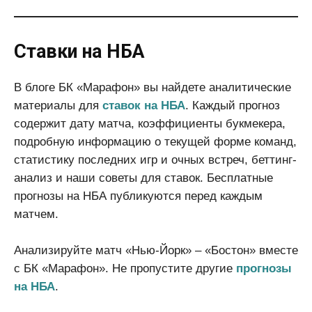
Ставки на НБА
В блоге БК «Марафон» вы найдете аналитические
материалы для
ставок на НБА
. Каждый прогноз
содержит дату матча, коэффициенты букмекера,
подробную информацию о текущей форме команд,
статистику последних игр и очных встреч, беттинг-
анализ и наши советы для ставок. Бесплатные
прогнозы на НБА публикуются перед каждым
матчем.
Анализируйте матч «Нью-Йорк» – «Бостон» вместе
с БК «Марафон». Не пропустите другие
прогнозы
на НБА
.