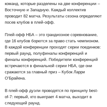
команд, которые разделены на две конференции –
Восточную и Западную. Каждый коллектив
проводит 82 матча. Результаты сезона определяют
посев клубов в плей-офф.
Плей-офф НБА – это грандиозное соревнование,
где 16 клубов борются за право стать чемпионом.
В каждой конференции проходят серии поединков:
первый раунд, полуфиналы конференций и
финалы конференций. Победители конференций
встречаются в финальной серии НБА, где они
сражаются за главный приз – Кубок Ларри
О’Брайена.
В плей-офф дуэли проводятся по принципу best-
of-7: первый, кто выиграет 4 матча, выходит в
следующий раунд.