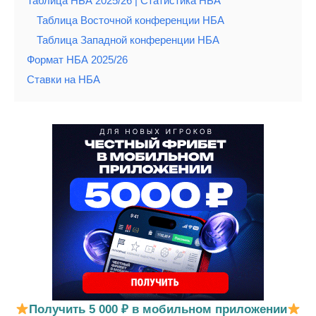
Таблица НБА 2025/26 | Статистика НБА
Таблица Восточной конференции НБА
Таблица Западной конференции НБА
Формат НБА 2025/26
Ставки на НБА
Получить 5 000 ₽ в мобильном приложении