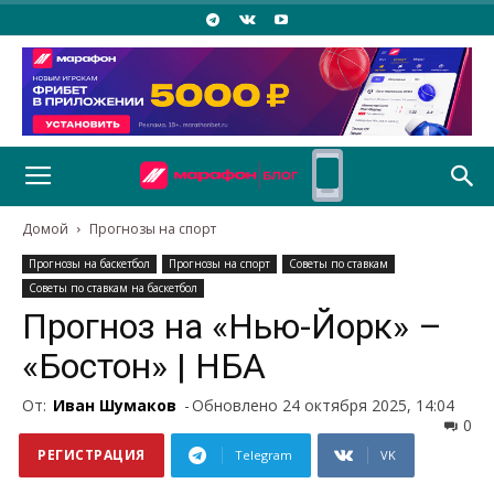
Домой
Прогнозы на спорт
Прогнозы на баскетбол
Прогнозы на спорт
Советы по ставкам
Советы по ставкам на баскетбол
Прогноз на «Нью-Йорк» –
«Бостон» | НБА
От:
Иван Шумаков
-
Обновлено 24 октября 2025, 14:04
0
РЕГИСТРАЦИЯ
Telegram
VK