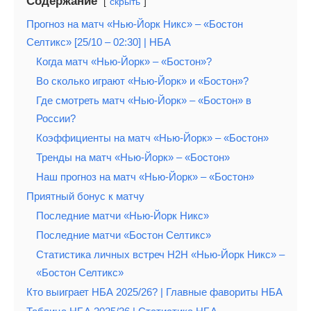
Содержание
скрыть
Прогноз на матч «Нью-Йорк Никс» – «Бостон
Селтикс» [25/10 – 02:30] | НБА
Когда матч «Нью-Йорк» – «Бостон»?
Во сколько играют «Нью-Йорк» и «Бостон»?
Где смотреть матч «Нью-Йорк» – «Бостон» в
России?
Коэффициенты на матч «Нью-Йорк» – «Бостон»
Тренды на матч «Нью-Йорк» – «Бостон»
Наш прогноз на матч «Нью-Йорк» – «Бостон»
Приятный бонус к матчу
Последние матчи «Нью-Йорк Никс»
Последние матчи «Бостон Селтикс»
Статистика личных встреч H2H «Нью-Йорк Никс» –
«Бостон Селтикс»
Кто выиграет НБА 2025/26? | Главные фавориты НБА