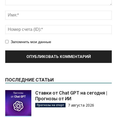
Запомнить мои данные
ПОСЛЕДНИЕ СТАТЬИ
Ставки от Chat GPT на сегодня |
Прогнозы от ИИ
7 августа 2026
Прогнозы на спорт