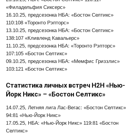
«Филадельфия Сиксерс»
16.10.25, предсезонка НБА: «Бостон Селтикс»
110:108 «Торонто Рэпторс»
13.10.25, предсезонка НБА: «Бостон Селтикс»
138:107 «Кливленд Кавальерс»
11.10.25, предсезонка НБА: «Торонто Рэпторс»
107:105 «Бостон Селтикс»
09.10.25, предсезонка НБА: «Мемфис Гриззлис»
103:121 «Бостон Селтикс»
Статистика личных встреч H2H «Нью-
Йорк Никс» – «Бостон Селтикс»
14.07.25, Летняя лига Лас-Вегас: «Бостон Селтикс»
94:81 «Нью-Йорк Никс»
17.05.25, НБА: «Нью-Йорк Никс» 119:81 «Бостон
Селтикс»