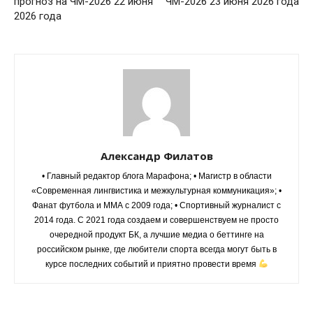
прогноз на ЧМ-2026 22 июня
ЧМ-2026 23 июня 2026 года
2026 года
Александр Филатов
• Главный редактор блога Марафона; • Магистр в области
«Современная лингвистика и межкультурная коммуникация»; •
Фанат футбола и ММА с 2009 года; • Спортивный журналист с
2014 года. С 2021 года создаем и совершенствуем не просто
очередной продукт БК, а лучшие медиа о беттинге на
российском рынке, где любители спорта всегда могут быть в
курсе последних событий и приятно провести время