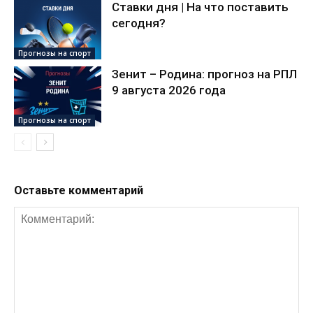
Ставки дня | На что поставить
сегодня?
Прогнозы на спорт
Зенит – Родина: прогноз на РПЛ
9 августа 2026 года
Прогнозы на спорт
Оставьте комментарий