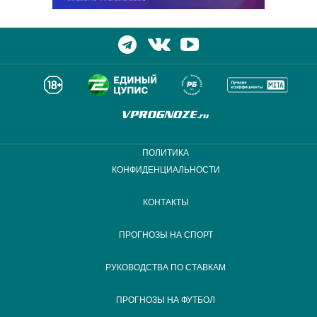
ПОЛИТИКА
КОНФИДЕНЦИАЛЬНОСТИ
КОНТАКТЫ
ПРОГНОЗЫ НА СПОРТ
РУКОВОДСТВА ПО СТАВКАМ
ПРОГНОЗЫ НА ФУТБОЛ