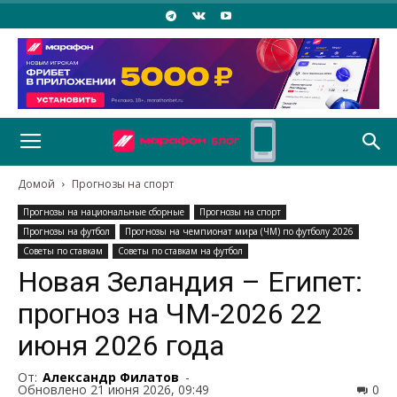
Домой
Прогнозы на спорт
Прогнозы на национальные сборные
Прогнозы на спорт
Прогнозы на футбол
Прогнозы на чемпионат мира (ЧМ) по футболу 2026
Советы по ставкам
Советы по ставкам на футбол
Новая Зеландия – Египет:
прогноз на ЧМ-2026 22
июня 2026 года
От:
Александр Филатов
-
Обновлено 21 июня 2026, 09:49
0