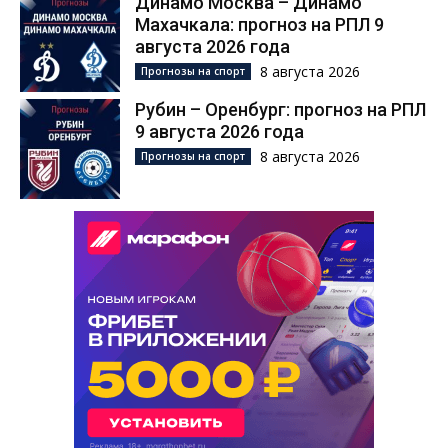
Динамо Москва – Динамо
Махачкала: прогноз на РПЛ 9
августа 2026 года
8 августа 2026
Прогнозы на спорт
Рубин – Оренбург: прогноз на РПЛ
9 августа 2026 года
8 августа 2026
Прогнозы на спорт