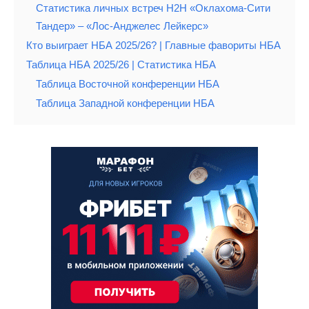
Статистика личных встреч H2H «Оклахома-Сити
Тандер» – «Лос-Анджелес Лейкерс»
Кто выиграет НБА 2025/26? | Главные фавориты НБА
Таблица НБА 2025/26 | Статистика НБА
Таблица Восточной конференции НБА
Таблица Западной конференции НБА