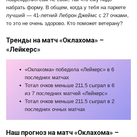
набрать форму. В общем, когда у тебя на паркете
лучший — 41-летний Леброн Джеймс с 27 очками,
то это не очень здорово. Кто поможет ветерану?
Тренды на матч «Оклахома» –
«Лейкерс»
«Оклахома» победила «Лейкерс» в 6
последних матчах
Тотал очков меньше 211.5 сыграл в 6
из 7 последних матчей «Лейкерс»
Тотал очков меньше 211.5 сыграл в 2
последних очных матчах
Наш прогноз на матч «Оклахома» –