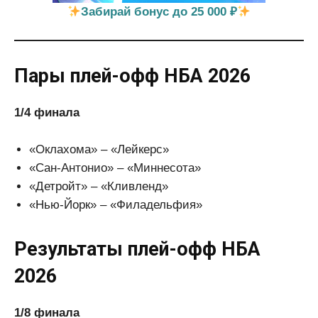
Забирай бонус до 25 000 ₽
Пары плей-офф НБА 2026
1/4 финала
«Оклахома» – «Лейкерс»
«Сан‑Антонио» – «Миннесота»
«Детройт» – «Кливленд»
«Нью‑Йорк» – «Филадельфия»
Результаты плей-офф НБА
2026
1/8 финала