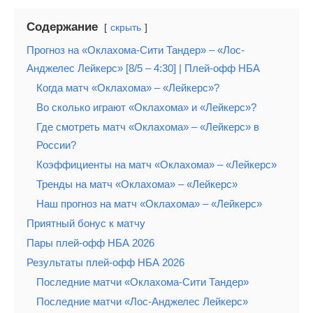
Содержание
скрыть
Прогноз на «Оклахома-Сити Тандер» – «Лос-
Анджелес Лейкерс» [8/5 – 4:30] | Плей-офф НБА
Когда матч «Оклахома» – «Лейкерс»?
Во сколько играют «Оклахома» и «Лейкерс»?
Где смотреть матч «Оклахома» – «Лейкерс» в
России?
Коэффициенты на матч «Оклахома» – «Лейкерс»
Тренды на матч «Оклахома» – «Лейкерс»
Наш прогноз на матч «Оклахома» – «Лейкерс»
Приятный бонус к матчу
Пары плей-офф НБА 2026
Результаты плей-офф НБА 2026
Последние матчи «Оклахома-Сити Тандер»
Последние матчи «Лос-Анджелес Лейкерс»