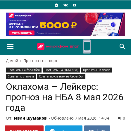
Домой
Прогнозы на спорт
Прогнозы на баскетбол
Прогнозы на НБА (NBA)
Прогнозы на спорт
Советы по ставкам
Советы по ставкам на баскетбол
Оклахома – Лейкерс:
прогноз на НБА 8 мая 2026
года
От:
Иван Шумаков
-
Обновлено 7 мая 2026, 14:04
0