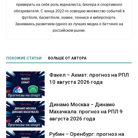
примерить на себя роль журналиста, блогера и спортивного
обозревателя. С конца 2022-го освещаю множество событий в
футболе, баскетболе, хоккее, теннисе и киберспорте.
Занимаюсь развитием одного из лучших медиа о беттинге на
российском рынке.
ПОХОЖИЕ СТАТЬИ
БОЛЬШЕ ОТ АВТОРА
Факел – Ахмат: прогноз на РПЛ
10 августа 2026 года
Прогнозы на спорт
Динамо Москва – Динамо
Махачкала: прогноз на РПЛ 9
августа 2026 года
Прогнозы на спорт
Рубин – Оренбург: прогноз на