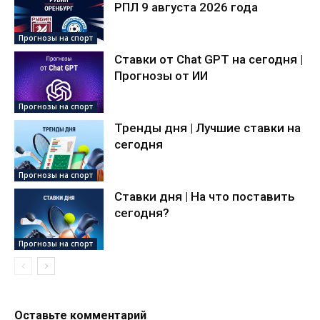
РПЛ 9 августа 2026 года
Прогнозы на спорт
Ставки от Chat GPT на сегодня |
Прогнозы от ИИ
Прогнозы на спорт
Тренды дня | Лучшие ставки на
сегодня
Прогнозы на спорт
Ставки дня | На что поставить
сегодня?
Прогнозы на спорт
Оставьте комментарий