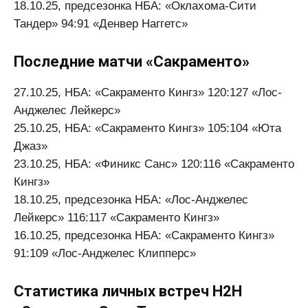
18.10.25, предсезонка НБА: «Оклахома-Сити
Тандер» 94:91 «Денвер Наггетс»
Последние матчи «Сакраменто»
27.10.25, НБА: «Сакраменто Кингз» 120:127 «Лос-
Анджелес Лейкерс»
25.10.25, НБА: «Сакраменто Кингз» 105:104 «Юта
Джаз»
23.10.25, НБА: «Финикс Санс» 120:116 «Сакраменто
Кингз»
18.10.25, предсезонка НБА: «Лос-Анджелес
Лейкерс» 116:117 «Сакраменто Кингз»
16.10.25, предсезонка НБА: «Сакраменто Кингз»
91:109 «Лос-Анджелес Клипперс»
Статистика личных встреч H2H