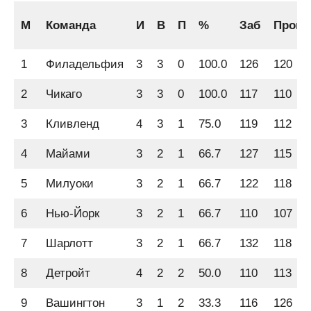
М
Команда
И
В
П
%
Заб
Проп
1
Филадельфия
3
3
0
100.0
126
120
2
Чикаго
3
3
0
100.0
117
110
3
Кливленд
4
3
1
75.0
119
112
4
Майами
3
2
1
66.7
127
115
5
Милуоки
3
2
1
66.7
122
118
6
Нью-Йорк
3
2
1
66.7
110
107
7
Шарлотт
3
2
1
66.7
132
118
8
Детройт
4
2
2
50.0
110
113
9
Вашингтон
3
1
2
33.3
116
126