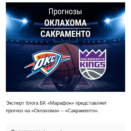
Эксперт блога БК «Марафон» представляет
прогноз на «Оклахома» – «Сакраменто».