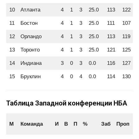
10
Атланта
4
1
3
25.0
113
122
11
Бостон
4
1
3
25.0
111
107
12
Орландо
4
1
3
25.0
113
119
13
Торонто
4
1
3
25.0
121
125
14
Индиана
3
0
3
0.0
116
127
15
Бруклин
4
0
4
0.0
114
130
Таблица Западной конференции НБА
М
Команда
И
В
П
%
Заб
Проп
Р