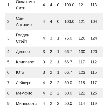
Оклахома-
1
4
4
0
100.0
121
113
+
Сити
Сан-
2
4
4
0
100.0
121
104
+
Антонио
Голден
3
4
3
1
75.0
126
124
+
Стэйт
4
Денвер
3
2
1
66.7
130
120
+
5
Клипперс
3
2
1
66.7
117
112
+
6
Юта
3
2
1
66.7
123
115
+
7
Лейкерс
4
2
2
50.0
118
117
+
8
Мемфис
4
2
2
50.0
122
125
-
9
Миннесота
4
2
2
50.0
114
119
-