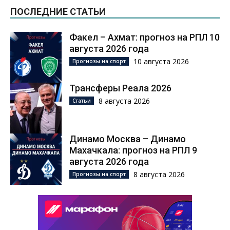
ПОСЛЕДНИЕ СТАТЬИ
Факел – Ахмат: прогноз на РПЛ 10
августа 2026 года
10 августа 2026
Прогнозы на спорт
Трансферы Реала 2026
8 августа 2026
Статьи
Динамо Москва – Динамо
Махачкала: прогноз на РПЛ 9
августа 2026 года
8 августа 2026
Прогнозы на спорт