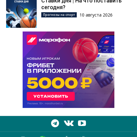
Ставки дня | На что поставить
сегодня?
10 августа 2026
Прогнозы на спорт