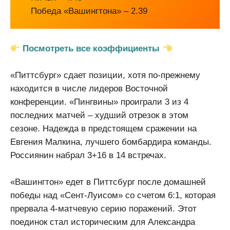
Победа «Вашингтона» – 2.39
Посмотреть все коэффициенты
«Питтсбург» сдает позиции, хотя по-прежнему
находится в числе лидеров Восточной
конференции. «Пингвины» проиграли 3 из 4
последних матчей – худший отрезок в этом
сезоне. Надежда в предстоящем сражении на
Евгения Малкина, лучшего бомбардира команды.
Россиянин набрал 3+16 в 14 встречах.
«Вашингтон» едет в Питтсбург после домашней
победы над «Сент-Луисом» со счетом 6:1, которая
прервала 4-матчевую серию поражений. Этот
поединок стал историческим для Александра