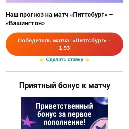
Наш прогноз на матч «Питтсбург» –
«Вашингтон»
Победитель матча: «Питтсбург» –
1.93
Сделать ставку
Приятный бонус к матчу