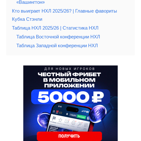
«Вашингтон»
Кто выиграет НХЛ 2025/26? | Главные фавориты
Кубка Стэнли
Таблица НХЛ 2025/26 | Статистика НХЛ
Таблица Восточной конференции НХЛ
Таблица Западной конференции НХЛ