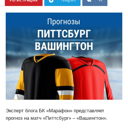
РЕГИСТРАЦИЯ
Telegram
VK
Эксперт блога БК «Марафон» представляет
прогноз на матч «Питтсбург» – «Вашингтон».