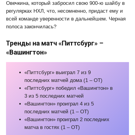
Овечкина, который забросил свою 900-ю шайбу в
регулярках НХЛ, что, несомненно, придаст ему и
всей команде уверенности в дальнейшем. Черная
полоса закончилась?
Тренды на матч «Питтсбург» –
«Вашингтон»
«Питтсбург» выиграл 7 из 9
последних матчей дома (1 – ОТ)
«Питтсбург» победил «Вашингтон» в
3 из 5 последних матчей
«Вашингтон» проиграл 4 из 5
последних матчей (1 – ОТ)
«Вашингтон» проиграл 2 последних
матча в гостях (1 – ОТ)