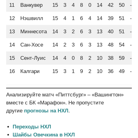
11
Ванкувер
15
3
4
8
0
14
42
50
-8
12
Нэшвилл
15
4
1
6
4
14
39
51
-12
13
Миннесота
14
3
2
6
3
13
40
51
-11
14
Сан-Хосе
14
2
3
6
3
13
48
54
-6
15
Сент-Луис
14
4
0
8
2
10
38
59
-21
16
Калгари
15
3
1
9
2
10
36
49
-13
Анализируйте матч «Питтсбург» – «Вашингтон»
вместе с БК «Марафон». Не пропустите
другие
прогнозы на НХЛ
.
Переходы НХЛ
Шайбы Овечкина в НХЛ