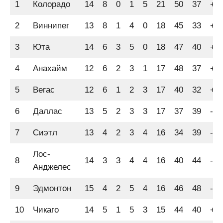
1
Колорадо
14
8
0
1
5
21
50
37
+1
2
Виннипег
13
8
1
4
0
18
45
33
+1
3
Юта
14
6
3
5
0
18
47
40
+7
4
Анахайм
12
6
2
3
1
17
48
37
+1
5
Вегас
12
6
1
2
3
17
40
32
+8
6
Даллас
13
5
2
3
3
17
37
39
-2
7
Сиэтл
13
4
2
3
4
16
34
39
-5
Лос-
8
14
3
3
4
4
16
40
44
-4
Анджелес
9
Эдмонтон
15
4
2
5
4
16
46
48
-2
10
Чикаго
14
5
1
5
3
15
44
40
+4