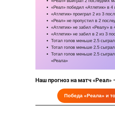
«Реал» выиграл 2 последних м
«Реал» победил «Атлетик» в 4
«Атлетик» проиграл 2 из 3 пос
«Реал» не пропустил в 2 посл
«Атлетик» не забил «Реалу» в 
«Атлетик» не забил в 2 из 3 п
Тотал голов меньше 2.5 сыграл
Тотал голов меньше 2.5 сыграл
Тотал голов меньше 2.5 сыграл
«Реала»
Наш прогноз на матч «Реал» 
Победа «Реала» и то