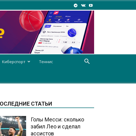
Киберспорт
Теннис
ОСЛЕДНИЕ СТАТЬИ
Голы Месси: сколько
забил Лео и сделал
ассистов