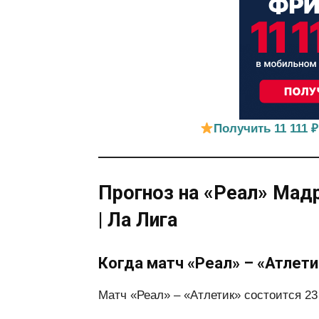
Получить 11 111
Прогноз на «Реал» Мадри
| Ла Лига
Когда матч «Реал» – «Атлет
Матч «Реал» – «Атлетик» состоится 23