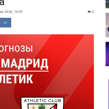
а
я 2026, 10:05
0
VK