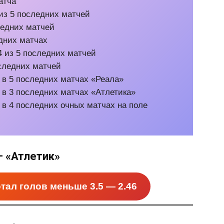
атча
 из 5 последних матчей
ледних матчей
едних матчах
4 из 5 последних матчей
оследних матчей
 в 5 последних матчах «Реала»
 в 3 последних матчах «Атлетика»
 в 4 последних очных матчах на поле
– «Атлетик»
тал голов меньше 3.5 — 2.46