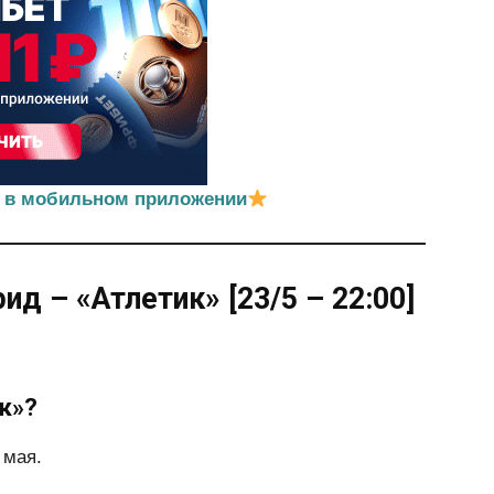
 ₽ в мобильном приложении
д – «Атлетик» [23/5 – 22:00]
ик»?
 мая.