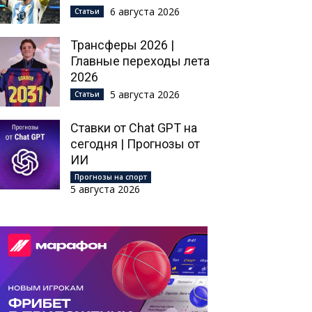
6 августа 2026
Статьи
Трансферы 2026 |
Главные переходы лета
2026
5 августа 2026
Статьи
Ставки от Chat GPT на
сегодня | Прогнозы от
ИИ
Прогнозы на спорт
5 августа 2026