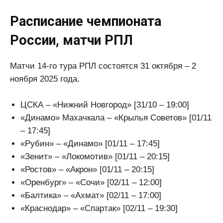
Расписание чемпионата
России, матчи РПЛ
Матчи 14-го тура РПЛ состоятся 31 октября – 2
ноября 2025 года.
ЦСКА – «Нижний Новгород» [31/10 – 19:00]
«Динамо» Махачкала – «Крылья Советов» [01/11
– 17:45]
«Рубин» – «Динамо» [01/11 – 17:45]
«Зенит» – «Локомотив» [01/11 – 20:15]
«Ростов» – «Акрон» [01/11 – 20:15]
«Оренбург» – «Сочи» [02/11 – 12:00]
«Балтика» – «Ахмат» [02/11 – 17:00]
«Краснодар» – «Спартак» [02/11 – 19:30]