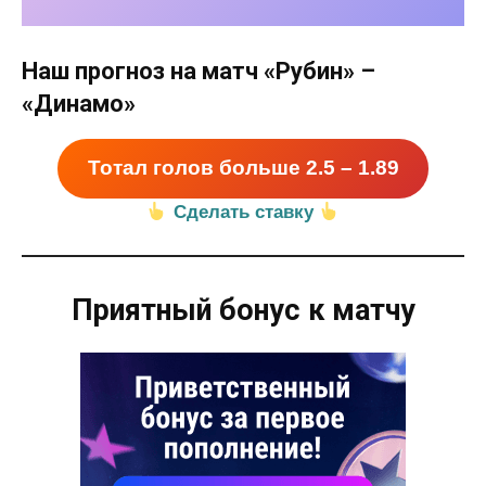
Наш прогноз на матч «Рубин» –
«Динамо»
Тотал голов больше 2.5 – 1.89
Сделать ставку
Приятный бонус к матчу