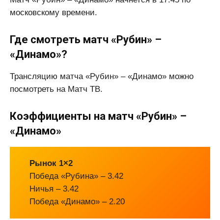
московскому времени.
Где смотреть матч «Рубин» –
«Динамо»?
Трансляцию матча «Рубин» – «Динамо» можно
посмотреть на Матч ТВ.
Коэффициенты на матч «Рубин» –
«Динамо»
Рынок 1×2
Победа «Рубина» – 3.42
Ничья – 3.42
Победа «Динамо» – 2.20