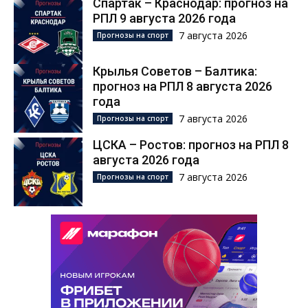
Спартак – Краснодар: прогноз на
РПЛ 9 августа 2026 года
7 августа 2026
Прогнозы на спорт
Крылья Советов – Балтика:
прогноз на РПЛ 8 августа 2026
года
7 августа 2026
Прогнозы на спорт
ЦСКА – Ростов: прогноз на РПЛ 8
августа 2026 года
7 августа 2026
Прогнозы на спорт