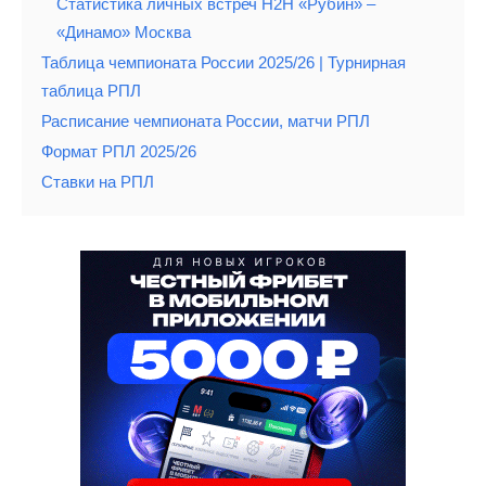
Статистика личных встреч H2H «Рубин» –
«Динамо» Москва
Таблица чемпионата России 2025/26 | Турнирная
таблица РПЛ
Расписание чемпионата России, матчи РПЛ
Формат РПЛ 2025/26
Ставки на РПЛ