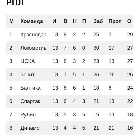
РПЛ
М
Команда
И
В
Н
П
Заб
Проп
О
1
Краснодар
13
9
2
2
25
7
29
2
Локомотив
13
7
6
0
30
17
27
3
ЦСКА
13
8
3
2
23
13
27
4
Зенит
13
7
5
1
26
11
26
5
Балтика
13
6
6
1
18
6
24
6
Спартак
13
6
4
3
21
18
22
7
Рубин
13
5
3
5
15
19
18
8
Динамо
13
4
4
5
21
21
16