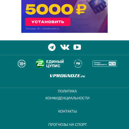
ПОЛИТИКА
КОНФИДЕНЦИАЛЬНОСТИ
КОНТАКТЫ
ПРОГНОЗЫ НА СПОРТ