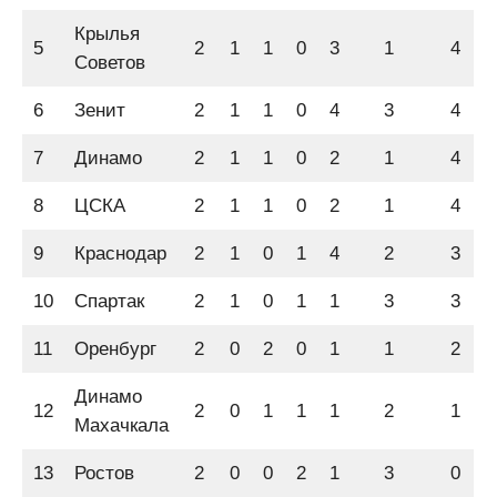
Крылья
5
2
1
1
0
3
1
4
Советов
6
Зенит
2
1
1
0
4
3
4
7
Динамо
2
1
1
0
2
1
4
8
ЦСКА
2
1
1
0
2
1
4
9
Краснодар
2
1
0
1
4
2
3
10
Спартак
2
1
0
1
1
3
3
11
Оренбург
2
0
2
0
1
1
2
Динамо
12
2
0
1
1
1
2
1
Махачкала
13
Ростов
2
0
0
2
1
3
0