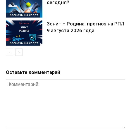
сегодня?
Прогнозы на спорт
Зенит – Родина: прогноз на РПЛ
9 августа 2026 года
Прогнозы на спорт
Оставьте комментарий