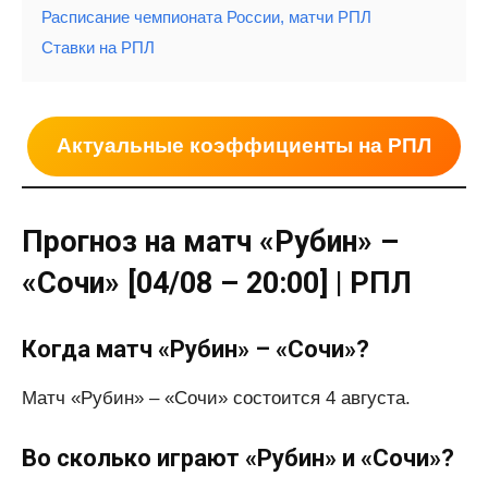
Расписание чемпионата России, матчи РПЛ
Ставки на РПЛ
Актуальные коэффициенты на РПЛ
Прогноз на матч «Рубин» –
«Сочи» [04/08 – 20:00]
| РПЛ
Когда матч «Рубин» – «Сочи»?
Матч «Рубин» – «Сочи» состоится 4 августа.
Во сколько играют «Рубин» и «Сочи»?