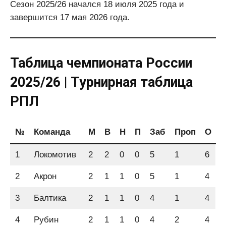
Сезон 2025/26 начался 18 июля 2025 года и
завершится 17 мая 2026 года.
Таблица чемпионата России
2025/26 | Турнирная таблица
РПЛ
№
Команда
М
В
Н
П
Заб
Проп
О
1
Локомотив
2
2
0
0
5
1
6
2
Акрон
2
1
1
0
5
1
4
3
Балтика
2
1
1
0
4
1
4
4
Рубин
2
1
1
0
4
2
4