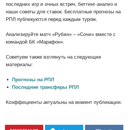
последних игр и очных встреч, беттинг-анализ и
наши советы для ставок. Бесплатные прогнозы на
РПЛ публикуются перед каждым туром.
Анализируйте матч «Рубин» – «Сочи» вместе с
командой БК «Марафон».
Советуем также взглянуть на следующие
материалы:
Прогнозы на РПЛ
Последние трансферы РПЛ
Коэффициенты актуальны на момент публикации.