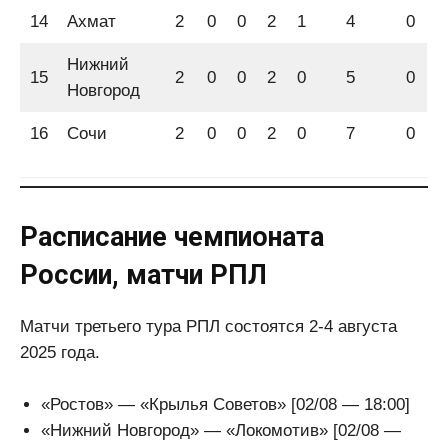
14
Ахмат
2
0
0
2
1
4
0
Нижний
15
2
0
0
2
0
5
0
Новгород
16
Сочи
2
0
0
2
0
7
0
Расписание чемпионата
России, матчи РПЛ
Матчи третьего тура РПЛ состоятся 2-4 августа
2025 года.
«Ростов» — «Крылья Советов» [02/08 — 18:00]
«Нижний Новгород» — «Локомотив» [02/08 —