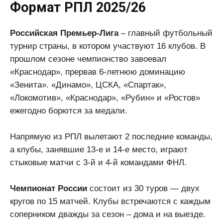
Формат РПЛ 2025/26
Российская Премьер-Лига
– главный футбольный
турнир страны, в котором участвуют 16 клубов. В
прошлом сезоне чемпионство завоевал
«Краснодар», прервав 6-летнюю доминацию
«Зенита». «Динамо», ЦСКА, «Спартак»,
«Локомотив», «Краснодар», «Рубин» и «Ростов»
ежегодно борются за медали.
Напрямую из РПЛ вылетают 2 последние команды,
а клубы, занявшие 13-е и 14-е место, играют
стыковые матчи с 3-й и 4-й командами ФНЛ.
Чемпионат России
состоит из 30 туров — двух
кругов по 15 матчей. Клубы встречаются с каждым
соперником дважды за сезон – дома и на выезде.