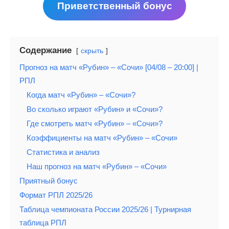
Приветственный бонус
Содержание
скрыть
Прогноз на матч «Рубин» – «Сочи» [04/08 – 20:00] |
РПЛ
Когда матч «Рубин» – «Сочи»?
Во сколько играют «Рубин» и «Сочи»?
Где смотреть матч «Рубин» – «Сочи»?
Коэффициенты на матч «Рубин» – «Сочи»
Статистика и анализ
Наш прогноз на матч «Рубин» – «Сочи»
Приятный бонус
Формат РПЛ 2025/26
Таблица чемпионата России 2025/26 | Турнирная
таблица РПЛ