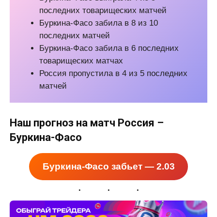
последних товарищеских матчей
Буркина-Фасо забила в 8 из 10
последних матчей
Буркина-Фасо забила в 6 последних
товарищеских матчах
Россия пропустила в 4 из 5 последних
матчей
Наш прогноз на матч Россия –
Буркина-Фасо
Буркина-Фасо забьет — 2.03