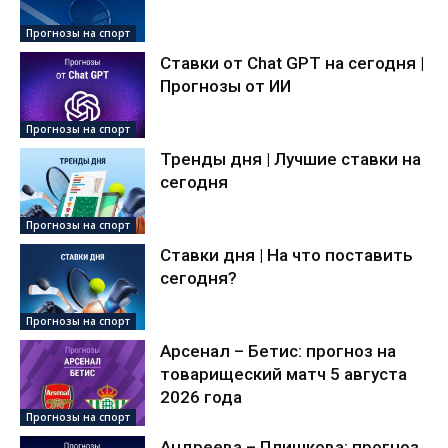
Прогнозы на спорт
Ставки от Chat GPT на сегодня |
Прогнозы от ИИ
Прогнозы на спорт
Тренды дня | Лучшие ставки на
сегодня
Прогнозы на спорт
Ставки дня | На что поставить
сегодня?
Прогнозы на спорт
Арсенал – Бетис: прогноз на
товарищеский матч 5 августа
2026 года
Прогнозы на спорт
Андреева – Плишкова: прогноз