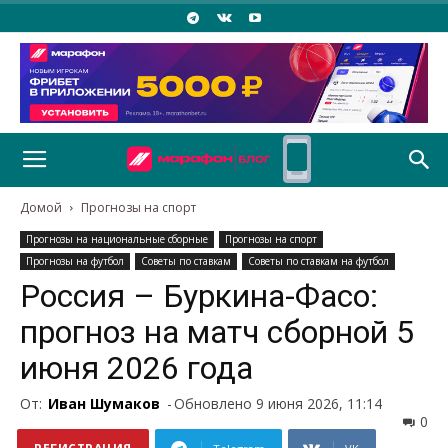
Домой
Прогнозы на спорт
Прогнозы на национальные сборные
Прогнозы на спорт
Прогнозы на футбол
Советы по ставкам
Советы по ставкам на футбол
Россия – Буркина-Фасо:
прогноз на матч сборной 5
июня 2026 года
От:
Иван Шумаков
-
Обновлено 9 июня 2026, 11:14
0