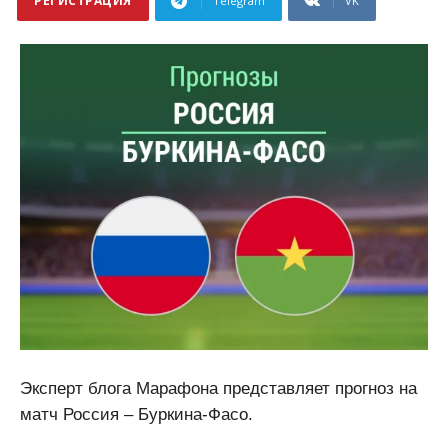
РЕГИСТРАЦИЯ
Telegram
VK
Эксперт блога Марафона представляет прогноз на
матч Россия – Буркина-Фасо.