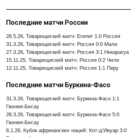
Последние матчи России
28.5.26, Товарищеский матч: Египет 1:0 Россия
31.3.26, Товарищеский матч: Россия 0:0 Мали
27.3.26, Товарищеский матч: Россия 3:1 Никарагуа
15.11.25, Товарищеский матч: Россия 0:2 Чили
12.11.25, Товарищеский матч: Россия 1:1 Перу
Последние матчи Буркина-Фасо
31.3.26, Товарищеский матч: Буркина-Фасо 1:1
Гвинея-Бисау
28.3.26, Товарищеский матч: Буркина-Фасо 5:0
Гвинея-Бисау
6.1.26, Кубок африканских наций: Кот-д’Ивуар 3:0