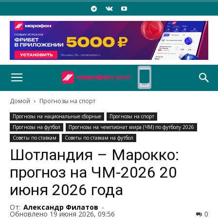
Домой
Прогнозы на спорт
Прогнозы на национальные сборные
Прогнозы на спорт
Прогнозы на футбол
Прогнозы на чемпионат мира (ЧМ) по футболу 2026
Советы по ставкам
Советы по ставкам на футбол
Шотландия – Марокко:
прогноз на ЧМ-2026 20
июня 2026 года
От:
Александр Филатов
-
Обновлено 19 июня 2026, 09:56
0