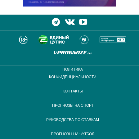
ПОЛИТИКА
КОНФИДЕНЦИАЛЬНОСТИ
КОНТАКТЫ
ПРОГНОЗЫ НА СПОРТ
РУКОВОДСТВА ПО СТАВКАМ
ПРОГНОЗЫ НА ФУТБОЛ