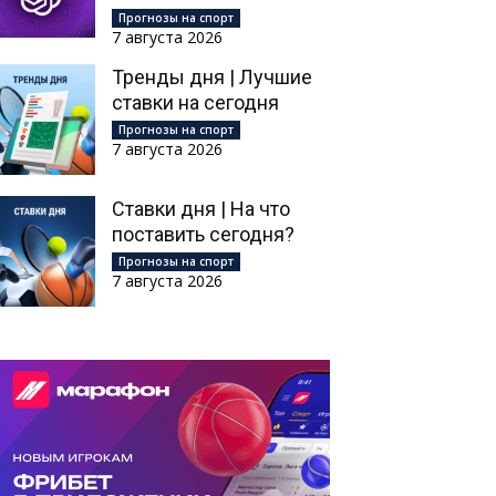
Прогнозы на спорт
7 августа 2026
Тренды дня | Лучшие
ставки на сегодня
Прогнозы на спорт
7 августа 2026
Ставки дня | На что
поставить сегодня?
Прогнозы на спорт
7 августа 2026