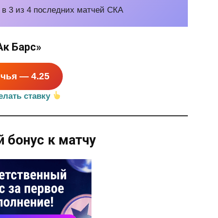
 в 3 из 4 последних матчей СКА
Ак Барс»
чья — 4.25
лать ставку
 бонус к матчу