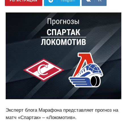
РЕГИСТРАЦИЯ
Telegram
VK
Эксперт блога Марафона представляет прогноз на
матч «Спартак» – «Локомотив».