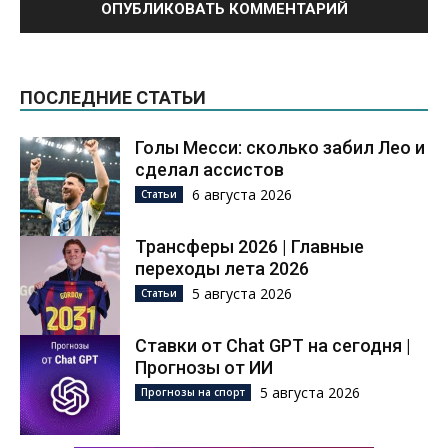
ПОСЛЕДНИЕ СТАТЬИ
Голы Месси: сколько забил Лео и
сделал ассистов
6 августа 2026
Статьи
Трансферы 2026 | Главные
переходы лета 2026
5 августа 2026
Статьи
Ставки от Chat GPT на сегодня |
Прогнозы от ИИ
5 августа 2026
Прогнозы на спорт