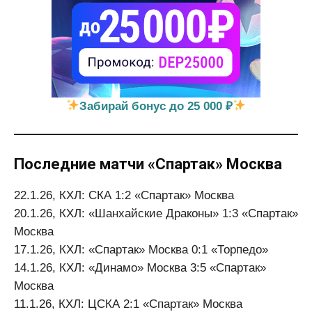
Забирай бонус до 25 000 ₽
Последние матчи «Спартак» Москва
22.1.26, КХЛ: СКА 1:2 «Спартак» Москва
20.1.26, КХЛ: «Шанхайские Драконы» 1:3 «Спартак»
Москва
17.1.26, КХЛ: «Спартак» Москва 0:1 «Торпедо»
14.1.26, КХЛ: «Динамо» Москва 3:5 «Спартак»
Москва
11.1.26, КХЛ: ЦСКА 2:1 «Спартак» Москва