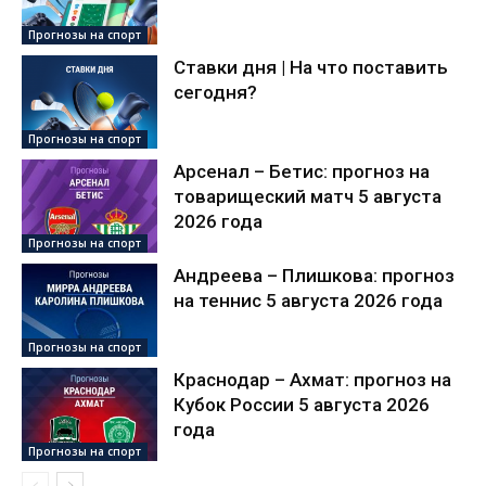
Прогнозы на спорт
Ставки дня | На что поставить
сегодня?
Прогнозы на спорт
Арсенал – Бетис: прогноз на
товарищеский матч 5 августа
2026 года
Прогнозы на спорт
Андреева – Плишкова: прогноз
на теннис 5 августа 2026 года
Прогнозы на спорт
Краснодар – Ахмат: прогноз на
Кубок России 5 августа 2026
года
Прогнозы на спорт