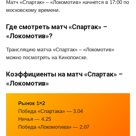
Матч «Спартак» – «Локомотив» начнется в 17:00 по
московскому времени.
Где смотреть матч «Спартак» –
«Локомотив»?
Трансляцию матча «Спартак» – «Локомотив»
можно посмотреть на Кинопоиске.
Коэффициенты на матч «Спартак» –
«Локомотив»
Рынок 1×2
Победа «Спартака» — 3.04
Ничья — 4.25
Победа «Локомотива» — 2.07