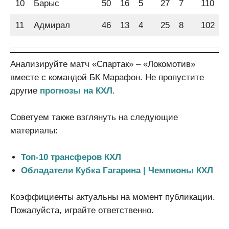
10
Барыс
50
16
5
27
7
110
1
11
Адмирал
46
13
4
25
8
102
1
Анализируйте матч «Спартак» – «Локомотив»
вместе с командой БК Марафон. Не пропустите
другие
прогнозы на КХЛ
.
Советуем также взглянуть на следующие
материалы:
Топ-10 трансферов КХЛ
Обладатели Кубка Гагарина | Чемпионы КХЛ
Коэффициенты актуальны на момент публикации.
Пожалуйста, играйте ответственно.