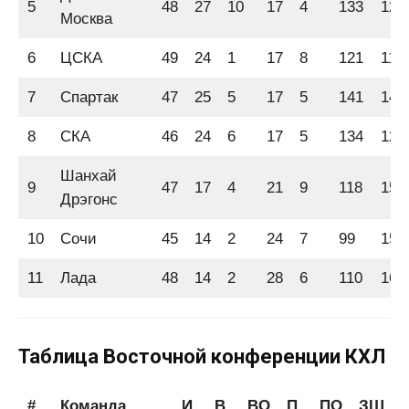
5
48
27
10
17
4
133
124
Москва
6
ЦСКА
49
24
1
17
8
121
116
7
Спартак
47
25
5
17
5
141
146
8
СКА
46
24
6
17
5
134
123
Шанхай
9
47
17
4
21
9
118
159
Дрэгонс
10
Сочи
45
14
2
24
7
99
156
11
Лада
48
14
2
28
6
110
168
Таблица Восточной конференции КХЛ
#
Команда
И
В
ВО
П
ПО
ЗШ