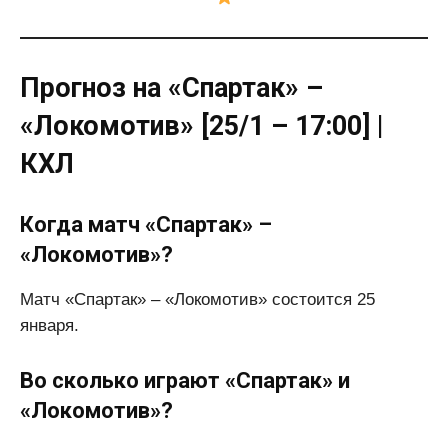
Прогноз на
«Спартак» –
«Локомотив» [25/1 – 17:00]
|
КХЛ
Когда матч «Спартак» –
«Локомотив»?
Матч «Спартак» – «Локомотив» состоится 25
января.
Во сколько играют «Спартак» и
«Локомотив»?