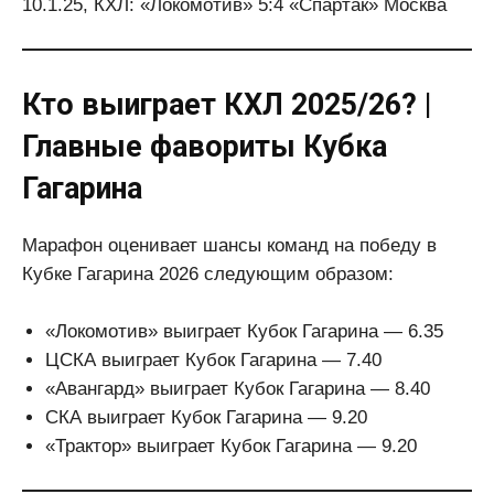
10.1.25, КХЛ: «Локомотив» 5:4 «Спартак» Москва
Кто выиграет КХЛ 2025/26? |
Главные фавориты Кубка
Гагарина
Марафон оценивает шансы команд на победу в
Кубке Гагарина 2026 следующим образом:
«Локомотив» выиграет Кубок Гагарина — 6.35
ЦСКА выиграет Кубок Гагарина — 7.40
«Авангард» выиграет Кубок Гагарина — 8.40
СКА выиграет Кубок Гагарина — 9.20
«Трактор» выиграет Кубок Гагарина — 9.20