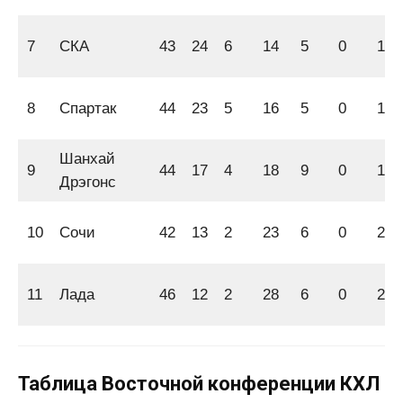
7
СКА
43
24
6
14
5
0
14
8
Спартак
44
23
5
16
5
0
16
Шанхай
9
44
17
4
18
9
0
18
Дрэгонс
10
Сочи
42
13
2
23
6
0
23
11
Лада
46
12
2
28
6
0
28
Таблица Восточной конференции КХЛ