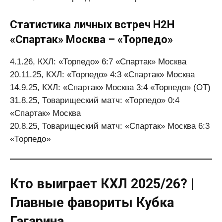
Статистика личных встреч H2H
«Спартак» Москва – «Торпедо»
4.1.26, КХЛ: «Торпедо» 6:7 «Спартак» Москва
20.11.25, КХЛ: «Торпедо» 4:3 «Спартак» Москва
14.9.25, КХЛ: «Спартак» Москва 3:4 «Торпедо» (ОТ)
31.8.25, Товарищеский матч: «Торпедо» 0:4
«Спартак» Москва
20.8.25, Товарищеский матч: «Спартак» Москва 6:3
«Торпедо»
Кто выиграет КХЛ 2025/26? |
Главные фавориты Кубка
Гагарина