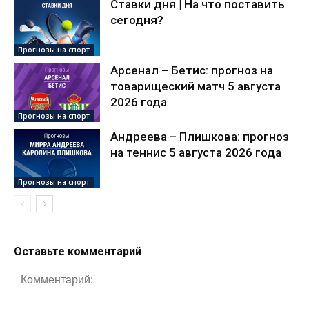
Ставки дня | На что поставить
сегодня?
Прогнозы на спорт
Арсенал – Бетис: прогноз на
товарищеский матч 5 августа
2026 года
Прогнозы на спорт
Андреева – Плишкова: прогноз
на теннис 5 августа 2026 года
Прогнозы на спорт
Оставьте комментарий