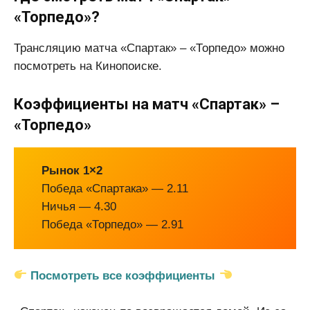
«Торпедо»?
Трансляцию матча «Спартак» – «Торпедо» можно
посмотреть на Кинопоиске.
Коэффициенты на матч «Спартак» –
«Торпедо»
Рынок 1×2
Победа «Спартака» — 2.11
Ничья — 4.30
Победа «Торпедо» — 2.91
Посмотреть все коэффициенты