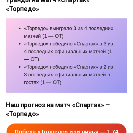
«Торпедо»
«Торпедо» выиграло 3 из 4 последних
матчей (1 — ОТ)
«Торпедо» победило «Спартак» в 3 из
4 последних официальных матчей (1
— ОТ)
«Торпедо» победило «Спартак» в 2 из
3 последних официальных матчей в
гостях (1 — ОТ)
Наш прогноз на матч «Спартак» –
«Торпедо»
Победа «Торпедо» или ничья — 1.74