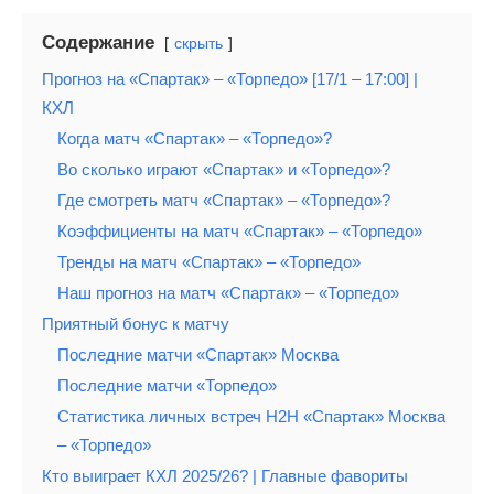
Содержание
скрыть
Прогноз на «Спартак» – «Торпедо» [17/1 – 17:00] |
КХЛ
Когда матч «Спартак» – «Торпедо»?
Во сколько играют «Спартак» и «Торпедо»?
Где смотреть матч «Спартак» – «Торпедо»?
Коэффициенты на матч «Спартак» – «Торпедо»
Тренды на матч «Спартак» – «Торпедо»
Наш прогноз на матч «Спартак» – «Торпедо»
Приятный бонус к матчу
Последние матчи «Спартак» Москва
Последние матчи «Торпедо»
Статистика личных встреч H2H «Спартак» Москва
– «Торпедо»
Кто выиграет КХЛ 2025/26? | Главные фавориты