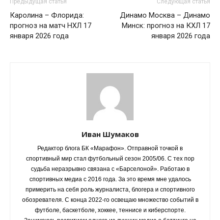
Предыдущая статья
Следующая статья
Каролина – Флорида:
Динамо Москва – Динамо
прогноз на матч НХЛ 17
Минск: прогноз на КХЛ 17
января 2026 года
января 2026 года
Иван Шумаков
Редактор блога БК «Марафон». Отправной точкой в
спортивный мир стал футбольный сезон 2005/06. С тех пор
судьба неразрывно связана с «Барселоной». Работаю в
спортивных медиа с 2016 года. За это время мне удалось
примерить на себя роль журналиста, блогера и спортивного
обозревателя. С конца 2022-го освещаю множество событий в
футболе, баскетболе, хоккее, теннисе и киберспорте.