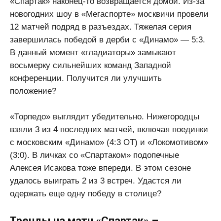
«Спартак» наконец-то возвращается домой. Из-за
новогодних шоу в «Мегаспорте» москвичи провели
12 матчей подряд в разъездах. Тяжелая серия
завершилась победой в дерби с «Динамо» — 5:3.
В данный момент «гладиаторы» замыкают
восьмерку сильнейших команд Западной
конференции. Получится ли улучшить
положение?
«Торпедо» выглядит убедительно. Нижегородцы
взяли 3 из 4 последних матчей, включая поединки
с московским «Динамо» (4:3 ОТ) и «Локомотивом»
(3:0). В личках со «Спартаком» подопечные
Алексея Исакова тоже впереди. В этом сезоне
удалось выиграть 2 из 3 встреч. Удастся ли
одержать еще одну победу в столице?
Тренды на матч «Спартак» –