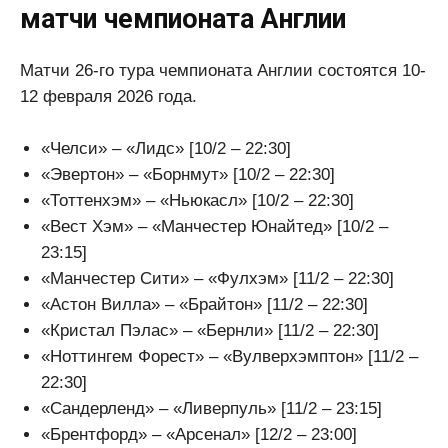
матчи чемпионата Англии
Матчи 26-го тура чемпионата Англии состоятся 10-
12 февраля 2026 года.
«Челси» – «Лидс» [10/2 – 22:30]
«Эвертон» – «Борнмут» [10/2 – 22:30]
«Тоттенхэм» – «Ньюкасл» [10/2 – 22:30]
«Вест Хэм» – «Манчестер Юнайтед» [10/2 –
23:15]
«Манчестер Сити» – «Фулхэм» [11/2 – 22:30]
«Астон Вилла» – «Брайтон» [11/2 – 22:30]
«Кристал Пэлас» – «Бернли» [11/2 – 22:30]
«Ноттингем Форест» – «Вулверхэмптон» [11/2 –
22:30]
«Сандерленд» – «Ливерпуль» [11/2 – 23:15]
«Брентфорд» – «Арсенал» [12/2 – 23:00]