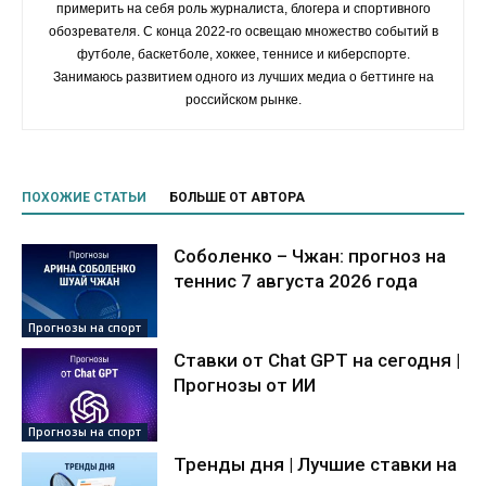
примерить на себя роль журналиста, блогера и спортивного
обозревателя. С конца 2022-го освещаю множество событий в
футболе, баскетболе, хоккее, теннисе и киберспорте.
Занимаюсь развитием одного из лучших медиа о беттинге на
российском рынке.
ПОХОЖИЕ СТАТЬИ
БОЛЬШЕ ОТ АВТОРА
Соболенко – Чжан: прогноз на
теннис 7 августа 2026 года
Прогнозы на спорт
Ставки от Chat GPT на сегодня |
Прогнозы от ИИ
Прогнозы на спорт
Тренды дня | Лучшие ставки на