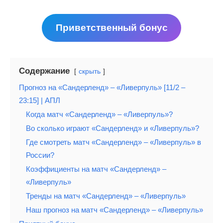
Приветственный бонус
Содержание
скрыть
Прогноз на «Сандерленд» – «Ливерпуль» [11/2 –
23:15] | АПЛ
Когда матч «Сандерленд» – «Ливерпуль»?
Во сколько играют «Сандерленд» и «Ливерпуль»?
Где смотреть матч «Сандерленд» – «Ливерпуль» в
России?
Коэффициенты на матч «Сандерленд» –
«Ливерпуль»
Тренды на матч «Сандерленд» – «Ливерпуль»
Наш прогноз на матч «Сандерленд» – «Ливерпуль»