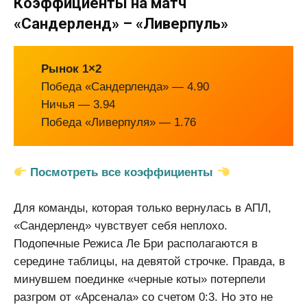
Коэффициенты на матч
«Сандерленд» – «Ливерпуль»
Рынок 1×2
Победа «Сандерленда» — 4.90
Ничья — 3.94
Победа «Ливерпуля» — 1.76
Посмотреть все коэффициенты
Для команды, которая только вернулась в АПЛ,
«Сандерленд» чувствует себя неплохо.
Подопечные Режиса Ле Бри располагаются в
середине таблицы, на девятой строчке. Правда, в
минувшем поединке «черные коты» потерпели
разгром от «Арсенала» со счетом 0:3. Но это не