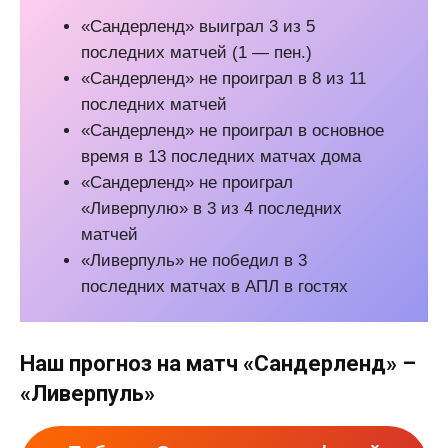
«Сандерленд» выиграл 3 из 5
последних матчей (1 — пен.)
«Сандерленд» не проиграл в 8 из 11
последних матчей
«Сандерленд» не проиграл в основное
время в 13 последних матчах дома
«Сандерленд» не проиграл
«Ливерпулю» в 3 из 4 последних
матчей
«Ливерпуль» не победил в 3
последних матчах в АПЛ в гостях
Наш прогноз на матч «Сандерленд» –
«Ливерпуль»