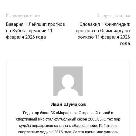
Предыдущая статья
Следующая статья
Бавария – Лейпциг: прогноз
Словакия – Финляндия:
на Кубок Германии 11
прогноз на Олимпиаду по
февраля 2026 года
хоккею 11 февраля 2026
года
Иван Шумаков
Редактор блога БК «Марафон». Отправной точкой в
спортивный мир стал футбольный сезон 2005/06. С тех пор
судьба неразрывно связана с «Барселоной». Работаю в
спортивных медиа с 2016 года. За это время мне удалось