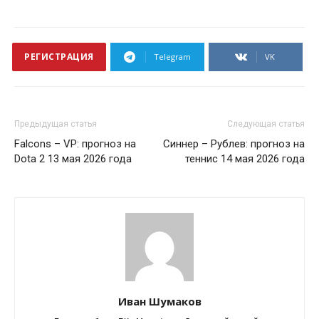
РЕГИСТРАЦИЯ
Telegram
VK
Предыдущая статья
Следующая статья
Falcons – VP: прогноз на
Синнер – Рублев: прогноз на
Dota 2 13 мая 2026 года
теннис 14 мая 2026 года
Иван Шумаков