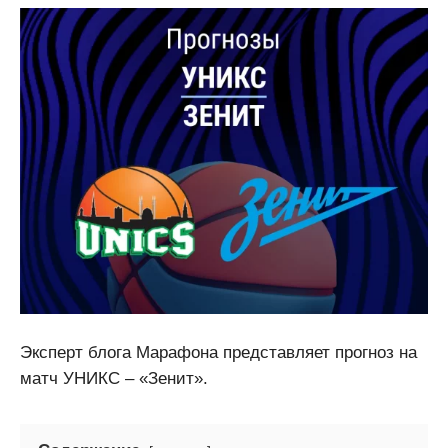
Эксперт блога Марафона представляет прогноз на
матч УНИКС – «Зенит».