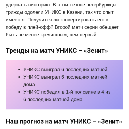
удержать викторию. В этом сезоне петербуржцы
трижды одолели УНИКС в Казани, так что опыт
имеется. Получится ли конвертировать его в
победу в плей-офф? Второй матч серии обещает
быть не менее зрелищным, чем первый.
Тренды на матч УНИКС – «Зенит»
УНИКС выиграл 6 последних матчей
УНИКС выиграл 6 последних матчей
дома
УНИКС победил в 1-й половине в 4 из
6 последних матчей дома
Наш прогноз на матч УНИКС – «Зенит»