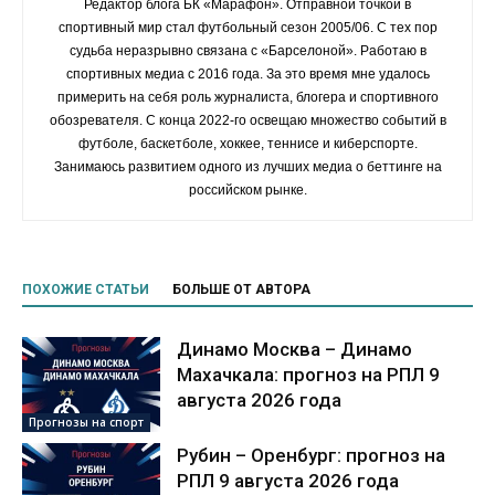
Редактор блога БК «Марафон». Отправной точкой в
спортивный мир стал футбольный сезон 2005/06. С тех пор
судьба неразрывно связана с «Барселоной». Работаю в
спортивных медиа с 2016 года. За это время мне удалось
примерить на себя роль журналиста, блогера и спортивного
обозревателя. С конца 2022-го освещаю множество событий в
футболе, баскетболе, хоккее, теннисе и киберспорте.
Занимаюсь развитием одного из лучших медиа о беттинге на
российском рынке.
ПОХОЖИЕ СТАТЬИ
БОЛЬШЕ ОТ АВТОРА
Динамо Москва – Динамо
Махачкала: прогноз на РПЛ 9
августа 2026 года
Прогнозы на спорт
Рубин – Оренбург: прогноз на
РПЛ 9 августа 2026 года