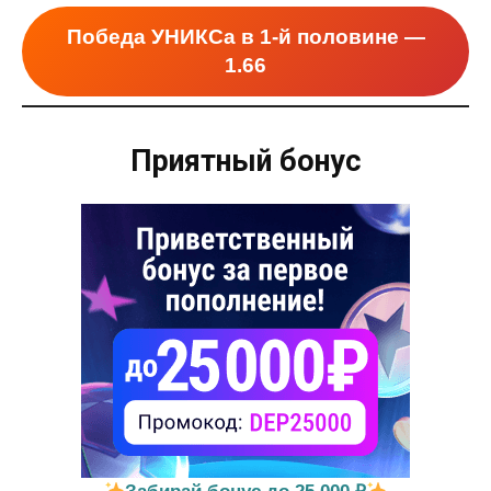
Победа УНИКСа в 1-й половине —
1.66
Приятный бонус