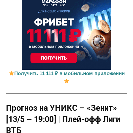
Получить 11 111 ₽ в мобильном приложении
Прогноз на
УНИКС – «Зенит»
[13/5 – 19:00]
| Плей-офф Лиги
ВТБ