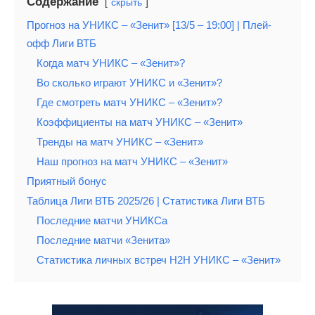
Содержание
скрыть
Прогноз на УНИКС – «Зенит» [13/5 – 19:00] | Плей-
офф Лиги ВТБ
Когда матч УНИКС – «Зенит»?
Во сколько играют УНИКС и «Зенит»?
Где смотреть матч УНИКС – «Зенит»?
Коэффициенты на матч УНИКС – «Зенит»
Тренды на матч УНИКС – «Зенит»
Наш прогноз на матч УНИКС – «Зенит»
Приятный бонус
Таблица Лиги ВТБ 2025/26 | Статистика Лиги ВТБ
Последние матчи УНИКСа
Последние матчи «Зенита»
Статистика личных встреч H2H УНИКС – «Зенит»