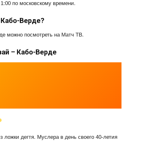
 1:00 по московскому времени.
– Кабо-Верде?
де можно посмотреть на Матч ТВ.
вай – Кабо-Верде
з ложки дегтя. Муслера в день своего 40-летия