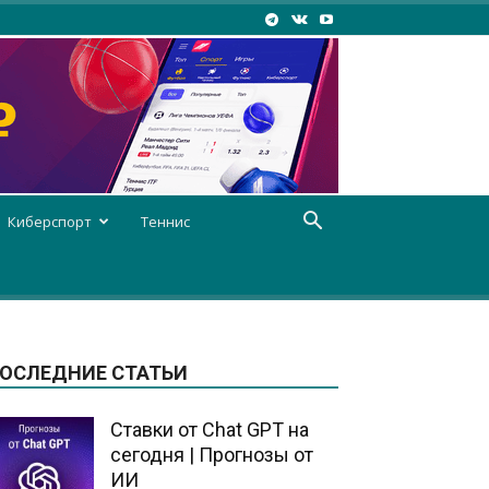
Киберспорт
Теннис
ОСЛЕДНИЕ СТАТЬИ
Ставки от Chat GPT на
сегодня | Прогнозы от
ИИ