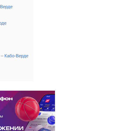
-Верде
рде
 – Кабо-Верде