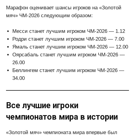
Марафон оценивает шансы игроков на «Золотой
мяч» ЧМ-2026 следующим образом:
Месси станет лучшим игроком ЧМ-2026 — 1.12
Родри станет лучшим игроком ЧМ-2026 — 7.00
Ямаль станет лучшим игроком ЧМ-2026 — 12.00
Оярсабаль станет лучшим игроком ЧМ-2026 —
26.00
Беллингем станет лучшим игроком ЧМ-2026 —
34.00
Все лучшие игроки
чемпионатов мира в истории
«Золотой мяч» чемпионата мира впервые был