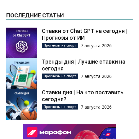
ПОСЛЕДНИЕ СТАТЬИ
Ставки от Chat GPT на сегодня |
Прогнозы от ИИ
7 августа 2026
Прогнозы на спорт
Тренды дня | Лучшие ставки на
сегодня
7 августа 2026
Прогнозы на спорт
Ставки дня | На что поставить
сегодня?
7 августа 2026
Прогнозы на спорт