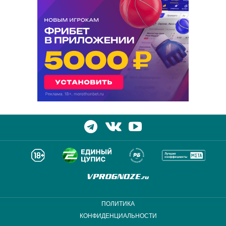
ПОЛИТИКА
КОНФИДЕНЦИАЛЬНОСТИ