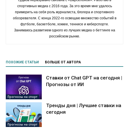
судьба неразрывно связана с «Барселоной». Работаю в
спортивных медиа с 2016 года. За это время мне удалось
примерить на себя роль журналиста, блогера и спортивного
обозревателя. С конца 2022-го освещаю множество событий в
футболе, баскетболе, хоккее, теннисе и киберспорте.
Занимаюсь развитием одного из лучших медиа о беттинге на
российском рынке.
ПОХОЖИЕ СТАТЬИ
БОЛЬШЕ ОТ АВТОРА
Ставки от Chat GPT на сегодня |
Прогнозы от ИИ
Прогнозы на спорт
Тренды дня | Лучшие ставки на
сегодня
Прогнозы на спорт