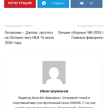
РЕГИСТРАЦИЯ
Telegram
VK
Предыдущая статья
Следующая статья
Оклахома – Даллас: прогноз
Лучшие сборные ЧМ-2026 |
на Летнюю лигу НБА 16 июля
Главные фавориты
2026 года
Иван Шумаков
Редактор блога БК «Марафон». Отправной точкой в
спортивный мир стал футбольный сезон 2005/06. С тех пор