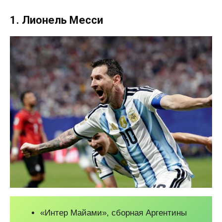
1. Лионель Месси
«Интер Майами», сборная Аргентины