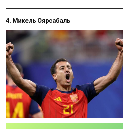
4.
Микель Оярсабаль