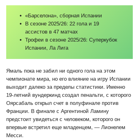
«Барселона», сборная Испании
В сезоне 2025/26: 22 гола и 19
ассистов в 47 матчах
Трофеи в сезоне 2025/26: Суперкубок
Испании, Ла Лига
Ямаль пока не забил ни одного гола на этом
чемпионате мира, но его влияние на игру Испании
выходит далеко за пределы статистики. Именно
19-летний вундеркинд создал пенальти, с которого
Оярсабаль открыл счет в полуфинале против
Франции. В финале с Аргентиной Ламину
предстоит увидеться с человеком, которого он
впервые встретил еще младенцем, — Лионелем
Месси.