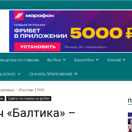
оводства по ставкам
Футбол
Баскетбол
Хоккей
Ь БОНУС
СКАЧАТЬ ПРИЛОЖЕНИЕ
алтика» – «Ростов» | РПЛ
ам
Советы по ставкам на футбол
П
ч «Балтика» –