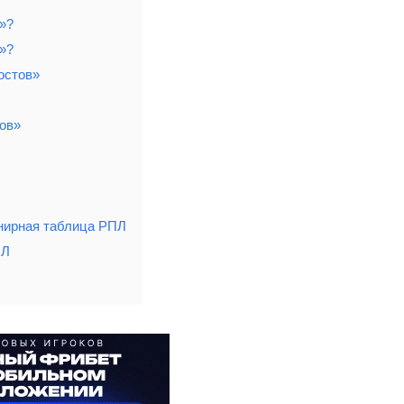
»?
»?
остов»
тов»
рнирная таблица РПЛ
ПЛ