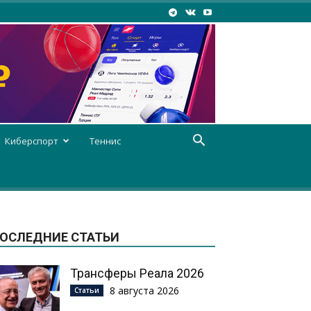
Киберспорт
Теннис
ОСЛЕДНИЕ СТАТЬИ
Трансферы Реала 2026
8 августа 2026
Статьи