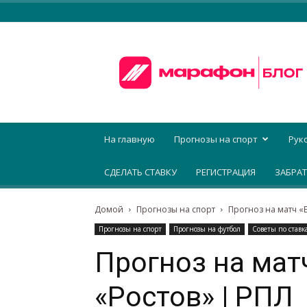
Блог
Marathonbet.ru
На главную
Прогнозы на спорт
Рук
СДЕЛАТЬ СТАВКУ
РЕГИСТРАЦИЯ
ЗАБРАТ
Домой
Прогнозы на спорт
Прогноз на матч «Б
Прогнозы на спорт
Прогнозы на футбол
Советы по ставк
Прогноз на мат
«Ростов» | РПЛ