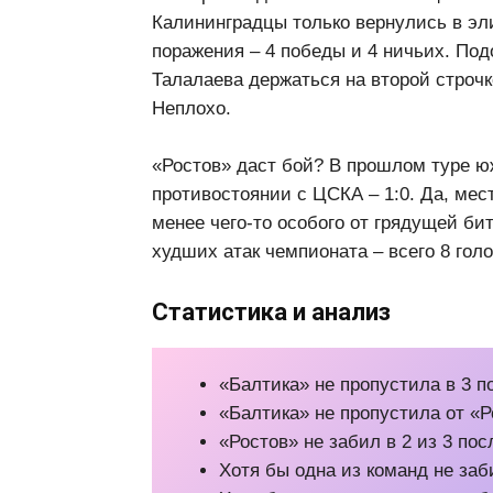
Калининградцы только вернулись в эли
поражения – 4 победы и 4 ничьих. По
Талалаева держаться на второй строчк
Неплохо.
«Ростов» даст бой? В прошлом туре 
противостоянии с ЦСКА – 1:0. Да, мес
менее чего-то особого от грядущей би
худших атак чемпионата – всего 8 гол
Статистика и анализ
«Балтика» не пропустила в 3 
«Балтика» не пропустила от «Р
«Ростов» не забил в 2 из 3 по
Хотя бы одна из команд не за