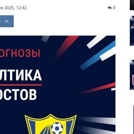
 2025, 12:42
0
VK