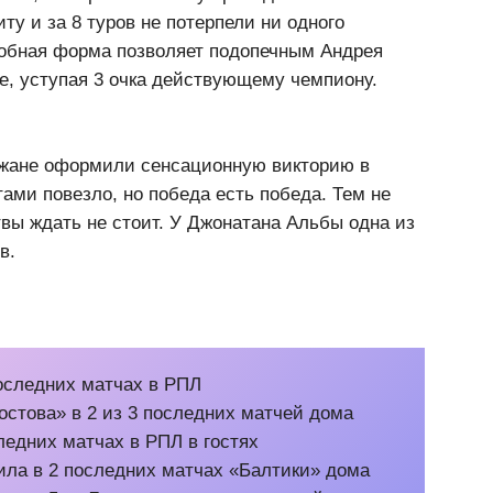
ту и за 8 туров не потерпели ни одного
добная форма позволяет подопечным Андрея
е, уступая 3 очка действующему чемпиону.
южане оформили сенсационную викторию в
тами повезло, но победа есть победа. Тем не
твы ждать не стоит. У Джонатана Альбы одна из
ов.
последних матчах в РПЛ
остова» в 2 из 3 последних матчей дома
следних матчах в РПЛ в гостях
била в 2 последних матчах «Балтики» дома