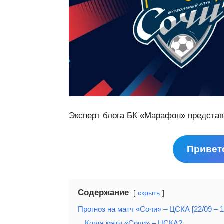
Эксперт блога БК «Марафон» представ
Привет
Содержание
скрыть
Прогноз на матч «Сочи» – ЦСКА [22/09 – 1
Когда матч «Сочи» – ЦСКА?