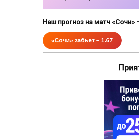
Наш прогноз на матч «Сочи»
«Сочи» забьет – 1.67
Прия