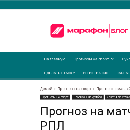
Блог
Marathonbet.ru
На главную
Прогнозы на спорт
Рук
СДЕЛАТЬ СТАВКУ
РЕГИСТРАЦИЯ
ЗАБРАТ
Домой
Прогнозы на спорт
Прогноз на матч «
Прогнозы на спорт
Прогнозы на футбол
Советы по ставк
Прогноз на мат
РПЛ