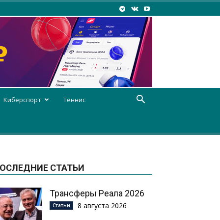
Киберспорт
Теннис
ОСЛЕДНИЕ СТАТЬИ
Трансферы Реала 2026
8 августа 2026
Статьи