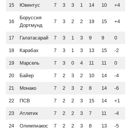
15
Ювентус
7
3
3
1
14
10
+4
1
Боруссия
16
7
3
2
2
19
15
+4
1
Дортмунд
17
Галатасарай
7
3
1
3
9
9
0
1
18
Карабах
7
3
1
3
13
15
-2
1
19
Марсель
7
3
0
4
11
11
0
9
20
Байер
7
2
3
2
10
14
-4
9
21
Монако
7
2
3
2
8
14
-6
9
22
ПСВ
7
2
2
3
15
14
+1
8
23
Атлетик
7
2
2
3
7
11
-4
8
24
Олимпиакос
7
2
2
3
8
13
-5
8