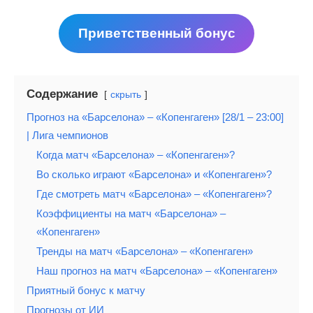
Приветственный бонус
Содержание
скрыть
Прогноз на «Барселона» – «Копенгаген» [28/1 – 23:00]
| Лига чемпионов
Когда матч «Барселона» – «Копенгаген»?
Во сколько играют «Барселона» и «Копенгаген»?
Где смотреть матч «Барселона» – «Копенгаген»?
Коэффициенты на матч «Барселона» –
«Копенгаген»
Тренды на матч «Барселона» – «Копенгаген»
Наш прогноз на матч «Барселона» – «Копенгаген»
Приятный бонус к матчу
Прогнозы от ИИ