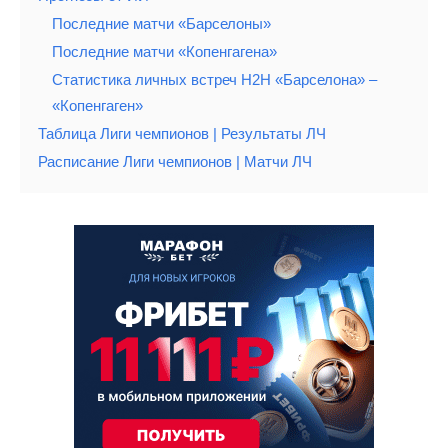
Последние матчи «Барселоны»
Последние матчи «Копенгагена»
Статистика личных встреч H2H «Барселона» –
«Копенгаген»
Таблица Лиги чемпионов | Результаты ЛЧ
Расписание Лиги чемпионов | Матчи ЛЧ