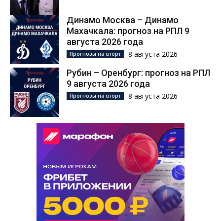
Динамо Москва – Динамо
Махачкала: прогноз на РПЛ 9
августа 2026 года
8 августа 2026
Прогнозы на спорт
Рубин – Оренбург: прогноз на РПЛ
9 августа 2026 года
8 августа 2026
Прогнозы на спорт