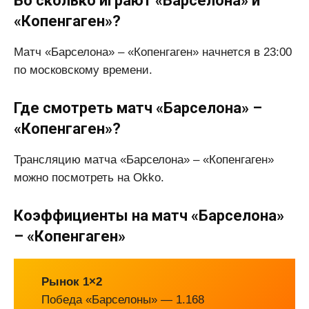
Во сколько играют «Барселона» и
«Копенгаген»?
Матч «Барселона» – «Копенгаген» начнется в 23:00
по московскому времени.
Где смотреть матч «Барселона» –
«Копенгаген»?
Трансляцию матча «Барселона» – «Копенгаген»
можно посмотреть на Okko.
Коэффициенты на матч «Барселона»
– «Копенгаген»
Рынок 1×2
Победа «Барселоны» — 1.168