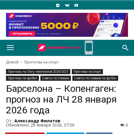
Домой
Прогнозы на спорт
Прогнозы на Лигу чемпионов 2026/2027
Прогнозы на спорт
Прогнозы на футбол
Советы по ставкам
Советы по ставкам на футбол
Барселона – Копенгаген:
прогноз на ЛЧ 28 января
2026 года
От:
Александр Филатов
-
Обновлено 28 января 2026, 07:56
0