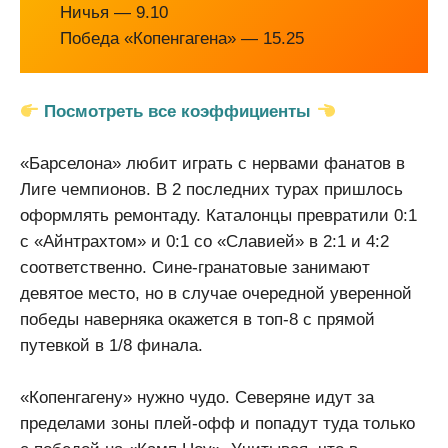
Ничья — 9.10
Победа «Копенгагена» — 15.25
Посмотреть все коэффициенты
«Барселона» любит играть с нервами фанатов в
Лиге чемпионов. В 2 последних турах пришлось
оформлять ремонтаду. Каталонцы превратили 0:1
с «Айнтрахтом» и 0:1 со «Славией» в 2:1 и 4:2
соответственно. Сине-гранатовые занимают
девятое место, но в случае очередной уверенной
победы наверняка окажется в топ-8 с прямой
путевкой в 1/8 финала.
«Копенгагену» нужно чудо. Северяне идут за
пределами зоны плей-офф и попадут туда только