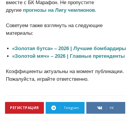
вместе с БК Марафон. Не пропустите
другие
прогнозы на Лигу чемпионов
.
Советуем также взглянуть на следующие
материалы:
«Золотая бутса» – 2026 | Лучшие бомбардиры
«Золотой мяч» – 2026 | Главные претенденты
Коэффициенты актуальны на момент публикации.
Пожалуйста, играйте ответственно.
РЕГИСТРАЦИЯ
Telegram
VK