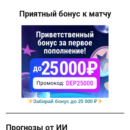
Приятный бонус к матчу
Забирай бонус до 25 000 ₽
Прогнозы от ИИ