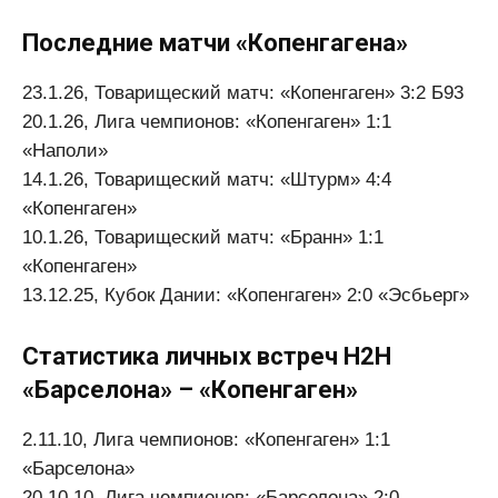
Последние матчи «Копенгагена»
23.1.26, Товарищеский матч: «Копенгаген» 3:2 Б93
20.1.26, Лига чемпионов: «Копенгаген» 1:1
«Наполи»
14.1.26, Товарищеский матч: «Штурм» 4:4
«Копенгаген»
10.1.26, Товарищеский матч: «Бранн» 1:1
«Копенгаген»
13.12.25, Кубок Дании: «Копенгаген» 2:0 «Эсбьерг»
Статистика личных встреч H2H
«Барселона» – «Копенгаген»
2.11.10, Лига чемпионов: «Копенгаген» 1:1
«Барселона»
20.10.10, Лига чемпионов: «Барселона» 2:0