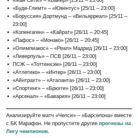
«Ман Сити» – «Байер» [25/11 – 23:00]
«Буде-Глимт» – «Ювентус» [25/11 – 23:00]
«Боруссия» Дортмунд – «Вильярреал» [25/11 –
23:00]
«Копенгаген» – «Кайрат» [26/11 – 20:45]
«Пафос» – «Монако» [26/11 – 20:45]
«Олимпиакос» – «Реал» Мадрид [26/11 – 23:00]
«Ливерпуль» – ПСВ [26/11 – 23:00]
ПСЖ – «Тоттенхэм» [26/11 – 23:00]
«Атлетико» – «Интер» [26/11 – 23:00]
«Айнтрахт» – «Аталанта» [26/11 – 23:00]
«Спортинг» – «Брюгге» [26/11 – 23:00]
«Арсенал» – «Бавария» [26/11 – 23:00]
Анализируйте матч «Челси» – «Барселона» вместе
с БК Марафон. Не пропустите другие
прогнозы на
Лигу чемпионов
.