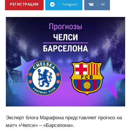
РЕГИСТРАЦИЯ
Telegram
VK
Эксперт блога Марафона представляет прогноз на
матч «Челси» – «Барселона».