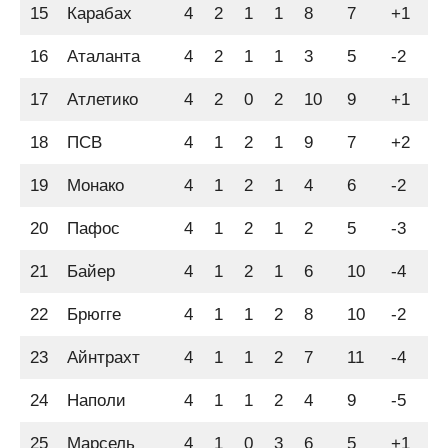
15
Карабах
4
2
1
1
8
7
+1
7
16
Аталанта
4
2
1
1
3
5
-2
7
17
Атлетико
4
2
0
2
10
9
+1
6
18
ПСВ
4
1
2
1
9
7
+2
5
19
Монако
4
1
2
1
4
6
-2
5
20
Пафос
4
1
2
1
2
5
-3
5
21
Байер
4
1
2
1
6
10
-4
5
22
Брюгге
4
1
1
2
8
10
-2
4
23
Айнтрахт
4
1
1
2
7
11
-4
4
24
Наполи
4
1
1
2
4
9
-5
4
25
Марсель
4
1
0
3
6
5
+1
3