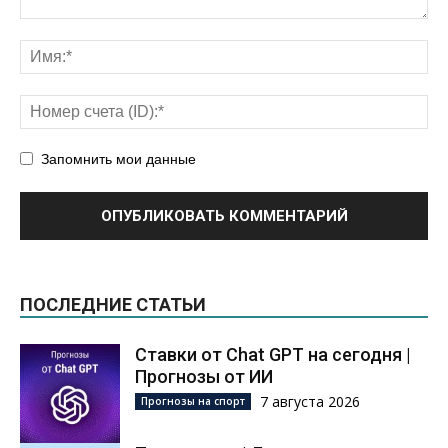
Запомнить мои данные
ПОСЛЕДНИЕ СТАТЬИ
Ставки от Chat GPT на сегодня |
Прогнозы от ИИ
7 августа 2026
Прогнозы на спорт