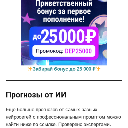
Забирай бонус до 25 000 ₽
Прогнозы от ИИ
Еще больше прогнозов от самых разных
нейросетей с профессиональным промптом можно
найти ниже по ссылке. Проверено экспертами.