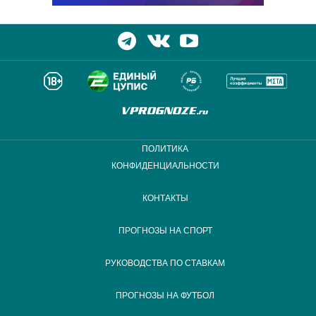
ПОЛИТИКА
КОНФИДЕНЦИАЛЬНОСТИ
КОНТАКТЫ
ПРОГНОЗЫ НА СПОРТ
РУКОВОДСТВА ПО СТАВКАМ
ПРОГНОЗЫ НА ФУТБОЛ