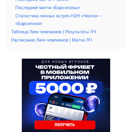
Последние матчи «Барселоны»
Статистика личных встреч H2H «Челси» –
«Барселона»
Таблица Лиги чемпионов | Результаты ЛЧ
Расписание Лиги чемпионов | Матчи ЛЧ