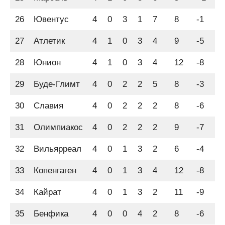
26
Ювентус
4
0
3
1
7
8
-1
3
27
Атлетик
4
1
0
3
4
9
-5
3
28
Юнион
4
1
0
3
4
12
-8
3
29
Буде-Глимт
4
0
2
2
5
8
-3
2
30
Славия
4
0
2
2
2
8
-6
2
31
Олимпиакос
4
0
2
2
2
9
-7
2
32
Вильярреал
4
0
1
3
2
6
-4
1
33
Копенгаген
4
0
1
3
4
12
-8
1
34
Кайрат
4
0
1
3
2
11
-9
1
35
Бенфика
4
0
0
4
2
8
-6
0