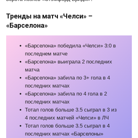
Тренды на матч «Челси» –
«Барселона»
«Барселона» победила «Челси» 3:0 в
последнем матче
«Барселона» выиграла 2 последних
матча
«Барселона» забила по 3+ гола в 4
последних матчах
«Барселона» забила по 4 гола в 2
последних матчах
Тотал голов больше 3.5 сыграл в 3 из
4 последних матчей «Челси» в ЛЧ
Тотал голов больше 3.5 сыграл в 4
последних матчах «Барселоны»