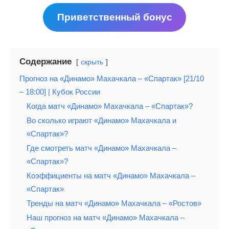
Приветственный бонус
Содержание
скрыть
Прогноз на «Динамо» Махачкала – «Спартак» [21/10
– 18:00] | Кубок России
Когда матч «Динамо» Махачкала – «Спартак»?
Во сколько играют «Динамо» Махачкала и
«Спартак»?
Где смотреть матч «Динамо» Махачкала –
«Спартак»?
Коэффициенты на матч «Динамо» Махачкала –
«Спартак»
Тренды на матч «Динамо» Махачкала – «Ростов»
Наш прогноз на матч «Динамо» Махачкала –