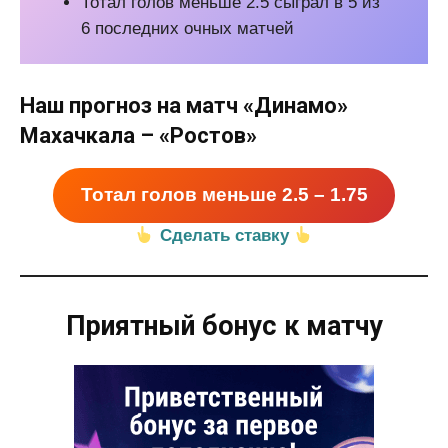
Тотал голов меньше 2.5 сыграл в 5 из
6 последних очных матчей
Наш прогноз на матч «Динамо»
Махачкала – «Ростов»
Тотал голов меньше 2.5 – 1.75
Сделать ставку
Приятный бонус к матчу