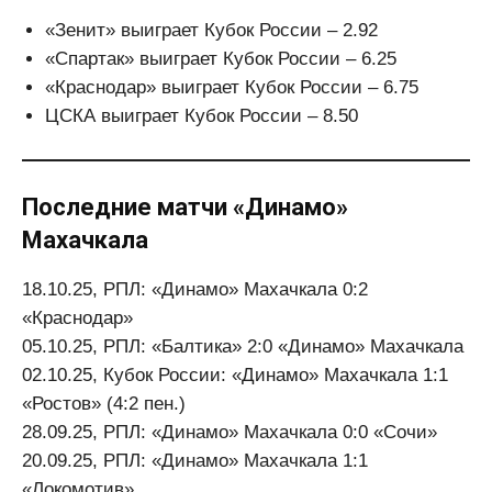
«Зенит» выиграет Кубок России – 2.92
«Спартак» выиграет Кубок России – 6.25
«Краснодар» выиграет Кубок России – 6.75
ЦСКА выиграет Кубок России – 8.50
Последние матчи «Динамо»
Махачкала
18.10.25, РПЛ: «Динамо» Махачкала 0:2
«Краснодар»
05.10.25, РПЛ: «Балтика» 2:0 «Динамо» Махачкала
02.10.25, Кубок России: «Динамо» Махачкала 1:1
«Ростов» (4:2 пен.)
28.09.25, РПЛ: «Динамо» Махачкала 0:0 «Сочи»
20.09.25, РПЛ: «Динамо» Махачкала 1:1
«Локомотив»