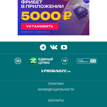
ПОЛИТИКА
КОНФИДЕНЦИАЛЬНОСТИ
КОНТАКТЫ