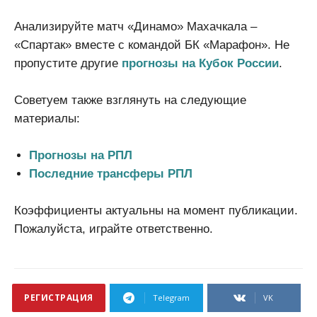
Анализируйте матч «Динамо» Махачкала –
«Спартак» вместе с командой БК «Марафон». Не
пропустите другие
прогнозы на Кубок России
.
Советуем также взглянуть на следующие
материалы:
Прогнозы на РПЛ
Последние трансферы РПЛ
Коэффициенты актуальны на момент публикации.
Пожалуйста, играйте ответственно.
РЕГИСТРАЦИЯ
Telegram
VK