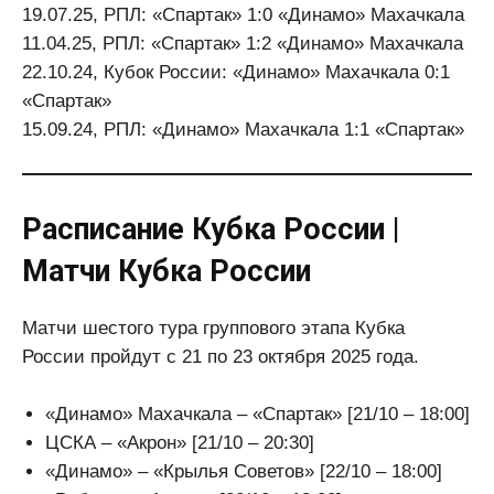
19.07.25, РПЛ: «Спартак» 1:0 «Динамо» Махачкала
11.04.25, РПЛ: «Спартак» 1:2 «Динамо» Махачкала
22.10.24, Кубок России: «Динамо» Махачкала 0:1
«Спартак»
15.09.24, РПЛ: «Динамо» Махачкала 1:1 «Спартак»
Расписание Кубка России |
Матчи Кубка России
Матчи шестого тура группового этапа Кубка
России пройдут с 21 по 23 октября 2025 года.
«Динамо» Махачкала – «Спартак» [21/10 – 18:00]
ЦСКА – «Акрон» [21/10 – 20:30]
«Динамо» – «Крылья Советов» [22/10 – 18:00]