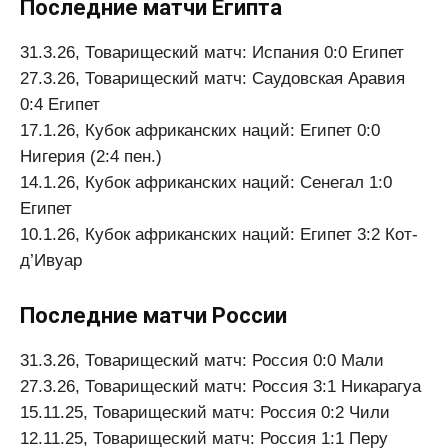
Последние матчи
Египта
31.3.26, Товарищеский матч: Испания 0:0 Египет
27.3.26, Товарищеский матч: Саудовская Аравия
0:4 Египет
17.1.26, Кубок африканских наций: Египет 0:0
Нигерия (2:4 пен.)
14.1.26, Кубок африканских наций: Сенегал 1:0
Египет
10.1.26, Кубок африканских наций: Египет 3:2 Кот-
д’Ивуар
Последние матчи
России
31.3.26, Товарищеский матч: Россия 0:0 Мали
27.3.26, Товарищеский матч: Россия 3:1 Никарагуа
15.11.25, Товарищеский матч: Россия 0:2 Чили
12.11.25, Товарищеский матч: Россия 1:1 Перу