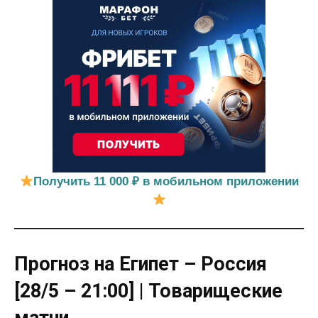
Получить 11 000 ₽ в мобильном приложении
Прогноз на
Египет – Россия
[28/5 – 21:00]
| Товарищеские