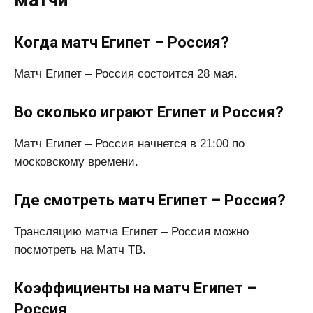
матчи
Когда матч Египет – Россия?
Матч Египет – Россия состоится 28 мая.
Во сколько играют Египет и Россия?
Матч Египет – Россия начнется в 21:00 по
московскому времени.
Где смотреть матч Египет – Россия?
Трансляцию матча Египет – Россия можно
посмотреть на Матч ТВ.
Коэффициенты на матч Египет –
Россия