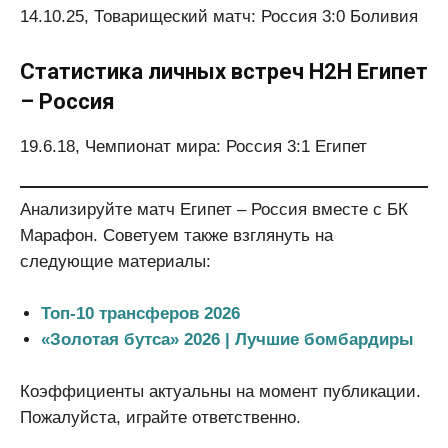
14.10.25, Товарищеский матч: Россия 3:0 Боливия
Статистика личных встреч H2H Египет
– Россия
19.6.18, Чемпионат мира: Россия 3:1 Египет
Анализируйте матч Египет – Россия вместе с БК
Марафон. Советуем также взглянуть на
следующие материалы:
Топ-10 трансферов 2026
«Золотая бутса» 2026 | Лучшие бомбардиры
Коэффициенты актуальны на момент публикации.
Пожалуйста, играйте ответственно.