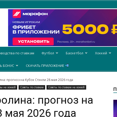
оводства по ставкам
Футбол
Баскетбол
Хоккей
Ь БОНУС
СКАЧАТЬ ПРИЛОЖЕНИЕ
на: прогноз на Кубок Стэнли 28 мая 2026 года
зы на хоккей
Советы по ставкам
Советы по ставкам на хоккей
П
олина: прогноз на
8 мая 2026 года