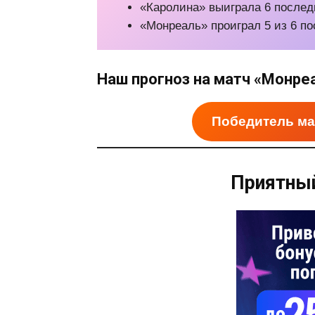
«Каролина» выиграла 6 послед
«Монреаль» проиграл 5 из 6 п
Наш прогноз на матч «Монре
Победитель ма
Приятный