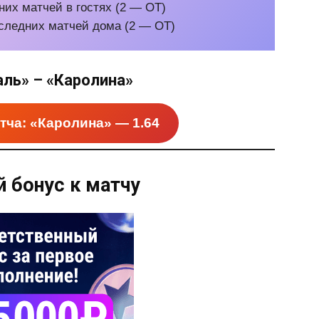
них матчей в гостях (2 — ОТ)
оследних матчей дома (2 — ОТ)
аль» – «Каролина»
тча: «Каролина» — 1.64
 бонус к матчу