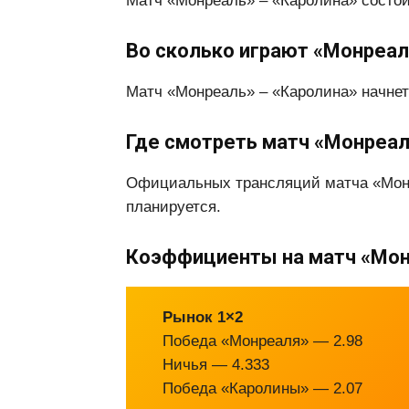
Матч «Монреаль» – «Каролина» состои
Во сколько играют «Монреал
Матч «Монреаль» – «Каролина» начнет
Где смотреть матч «Монреал
Официальных трансляций матча «Монр
планируется.
Коэффициенты на матч «Мон
Рынок 1×2
Победа «Монреаля» — 2.98
Ничья — 4.333
Победа «Каролины» — 2.07