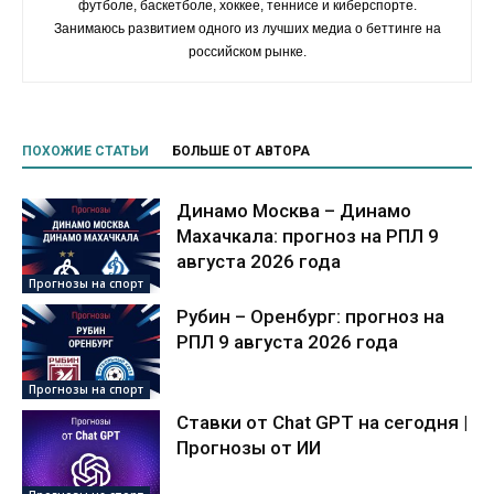
футболе, баскетболе, хоккее, теннисе и киберспорте.
Занимаюсь развитием одного из лучших медиа о беттинге на
российском рынке.
ПОХОЖИЕ СТАТЬИ
БОЛЬШЕ ОТ АВТОРА
Динамо Москва – Динамо
Махачкала: прогноз на РПЛ 9
августа 2026 года
Прогнозы на спорт
Рубин – Оренбург: прогноз на
РПЛ 9 августа 2026 года
Прогнозы на спорт
Ставки от Chat GPT на сегодня |
Прогнозы от ИИ