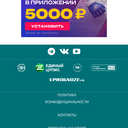
ПОЛИТИКА
КОНФИДЕНЦИАЛЬНОСТИ
КОНТАКТЫ