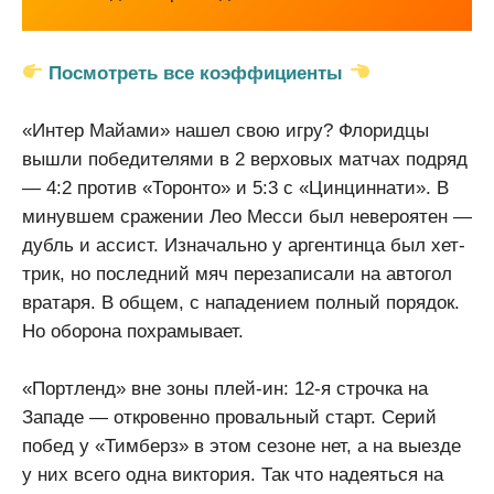
Посмотреть все коэффициенты
«Интер Майами» нашел свою игру? Флоридцы
вышли победителями в 2 верховых матчах подряд
— 4:2 против «Торонто» и 5:3 с «Цинциннати». В
минувшем сражении Лео Месси был невероятен —
дубль и ассист. Изначально у аргентинца был хет-
трик, но последний мяч перезаписали на автогол
вратаря. В общем, с нападением полный порядок.
Но оборона похрамывает.
«Портленд» вне зоны плей-ин: 12-я строчка на
Западе — откровенно провальный старт. Серий
побед у «Тимберз» в этом сезоне нет, а на выезде
у них всего одна виктория. Так что надеяться на