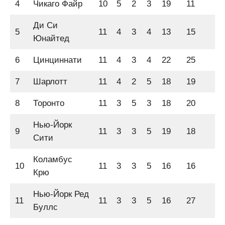
4
Чикаго Файр
10
5
2
3
19
11
1
Ди Си
5
11
4
3
4
13
15
1
Юнайтед
6
Цинциннати
11
4
3
4
22
25
1
7
Шарлотт
11
4
2
5
18
19
1
8
Торонто
11
3
5
3
18
20
1
Нью-Йорк
9
11
3
3
5
19
18
1
Сити
Коламбус
10
11
3
3
5
16
16
1
Крю
Нью-Йорк Ред
11
11
3
3
5
16
27
1
Буллс