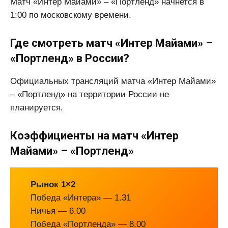
Матч «Интер Майами» – «Портленд» начнется в
1:00 по московскому времени.
Где смотреть матч «Интер Майами» –
«Портленд» в России?
Официальных трансляций матча «Интер Майами»
– «Портленд» на территории России не
планируется.
Коэффициенты на матч «Интер
Майами» – «Портленд»
Рынок 1×2
Победа «Интера» — 1.31
Ничья — 6.00
Победа «Портленда» — 8.00