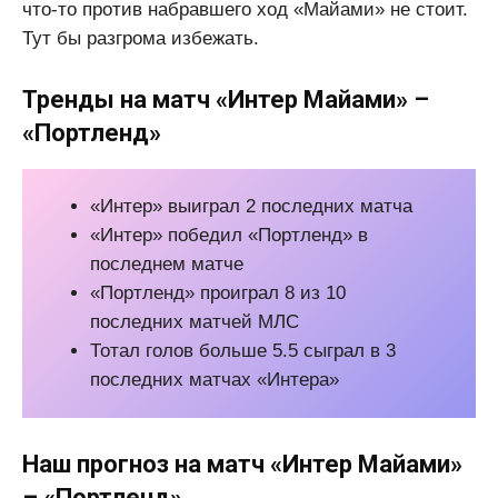
что-то против набравшего ход «Майами» не стоит.
Тут бы разгрома избежать.
Тренды на матч «Интер Майами» –
«Портленд»
«Интер» выиграл 2 последних матча
«Интер» победил «Портленд» в
последнем матче
«Портленд» проиграл 8 из 10
последних матчей МЛС
Тотал голов больше 5.5 сыграл в 3
последних матчах «Интера»
Наш прогноз на матч «Интер Майами»
– «Портленд»