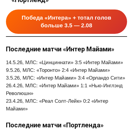
Победа «Интера» + тотал голов
больше 3.5 — 2.08
Последние матчи «
Интер Майами
»
14.5.26, МЛС: «Цинциннати» 3:5 «Интер Майами»
9.5.26, МЛС: «Торонто» 2:4 «Интер Майами»
3.5.26, МЛС: «Интер Майами» 3:4 «Орландо Сити»
26.4.26, МЛС: «Интер Майами» 1:1 «Нью-Инглэнд
Революшн»
23.4.26, МЛС: «Реал Солт-Лейк» 0:2 «Интер
Майами»
Последние матчи «Портленда»