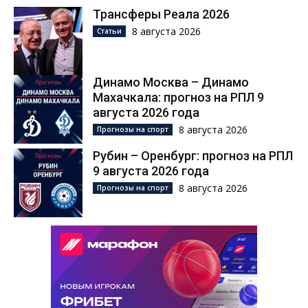
Трансферы Реала 2026
8 августа 2026
Статьи
Динамо Москва – Динамо
Махачкала: прогноз на РПЛ 9
августа 2026 года
8 августа 2026
Прогнозы на спорт
Рубин – Оренбург: прогноз на РПЛ
9 августа 2026 года
8 августа 2026
Прогнозы на спорт